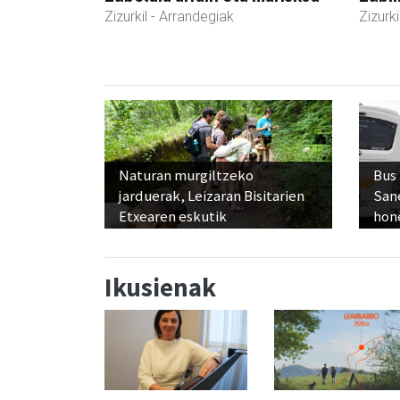
Zizurkil
- Arrandegiak
Zizurki
Naturan murgiltzeko
Bus
jarduerak, Leizaran Bisitarien
San
Etxearen eskutik
hon
Ikusienak