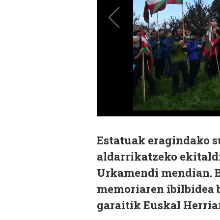
Estatuak eragindako 
aldarrikatzeko ekitald
Urkamendi mendian. Be
memoriaren ibilbidea 
garaitik Euskal Herria