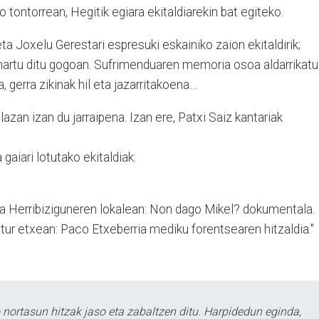
tontorrean, Hegitik egiara ekitaldiarekin bat egiteko.
ta Joxelu Gerestari espresuki eskainiko zaion ekitaldirik;
 hartu ditu gogoan. Sufrimenduaren memoria osoa aldarrikatu
, gerra zikinak hil eta jazarritakoena…
azan izan du jarraipena. Izan ere, Patxi Saiz kantariak
aiari lotutako ekitaldiak:
a Herribiziguneren lokalean: Non dago Mikel? dokumentala.
ltur etxean: Paco Etxeberria mediku forentsearen hitzaldia."
ortasun hitzak jaso eta zabaltzen ditu. Harpidedun eginda,