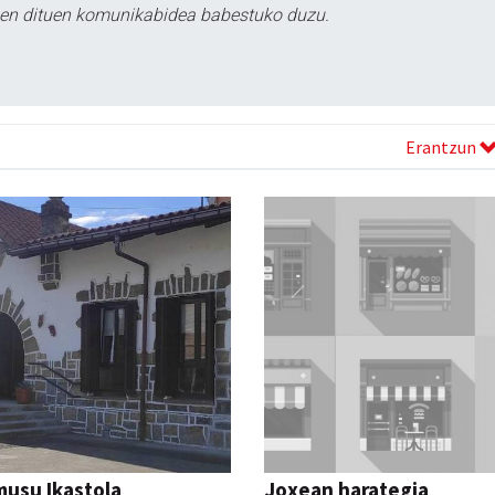
tzen dituen komunikabidea babestuko duzu.
Erantzun
usu Ikastola
Joxean harategia