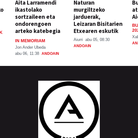
Aita Larramendi
Naturan
Bu
ko
ikastolako
murgiltzeko
at
sortzaileen eta
jarduerak,
Ai
ondorengoen
Leizaran Bisitarien
BU
arteko katebegia
Etxearen eskutik
20
K
Xa
Aiurri
abu 05, 08:30
IN MEMORIAM
AN
ANDOAIN
Jon Ander Ubeda
abu 06, 11:38
ANDOAIN