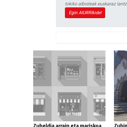
tokiko albisteak euskaraz lan
Egin AIURRIkide!
Zubeldia arrain eta mariskoa
Zubim