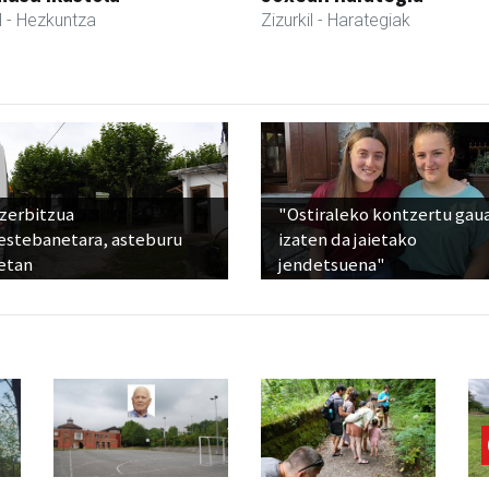
l
- Hezkuntza
Zizurkil
- Harategiak
 zerbitzua
"Ostiraleko kontzertu gau
estebanetara, asteburu
izaten da jaietako
etan
jendetsuena"