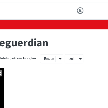
r eguerdian
Gehitu gaitzazu Googlen
Entzun
Itzuli