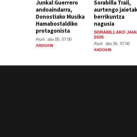
Junkal Guerrero
Sorabilla Trail,
andoaindarra,
aurtengo jaieta
Donostiako Musika
berrikuntza
Hamabostaldiko
nagusia
protagonista
SORABILLAKO JAIA
2026
Aiurri
abu 05, 07:00
Aiurri
abu 06, 07:00
ANDOAIN
ANDOAIN