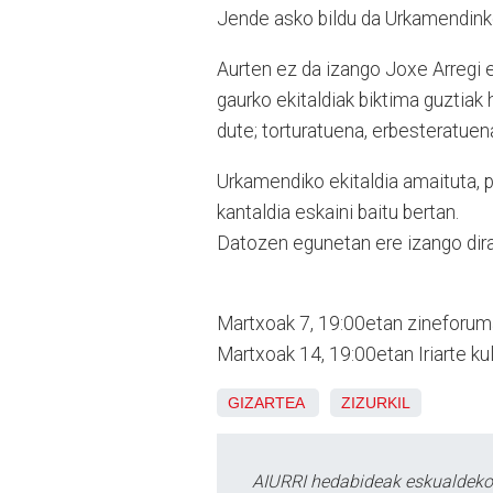
Jende asko bildu da Urkamendinko 
Aurten ez da izango Joxe Arregi e
gaurko ekitaldiak biktima guztiak
dute; torturatuena, erbesteratuena
Urkamendiko ekitaldia amaituta, pl
kantaldia eskaini baitu bertan.
Datozen egunetan ere izango dira g
Martxoak 7, 19:00etan zineforum
Martxoak 14, 19:00etan Iriarte ku
GIZARTEA
ZIZURKIL
AIURRI hedabideak eskualdeko n