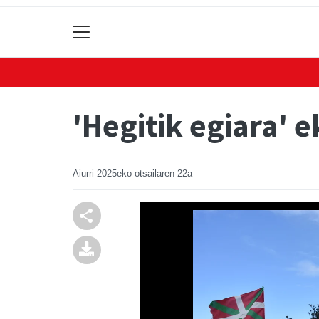
'Hegitik egiara' 
Aiurri
2025eko otsailaren 22a