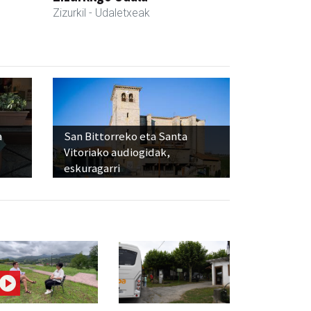
Zizurkil
- Udaletxeak
a
San Bittorreko eta Santa
Vitoriako audiogidak,
eskuragarri