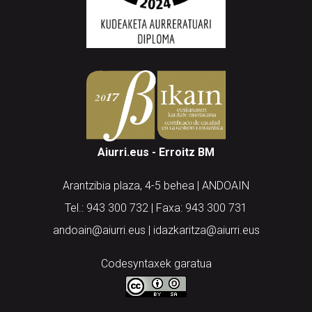
Aiurri.eus - Erroitz BM
Arantzibia plaza, 4-5 behea | ANDOAIN
Tel.: 943 300 732 | Faxa: 943 300 731
andoain@aiurri.eus | idazkaritza@aiurri.eus
Codesyntaxek garatua