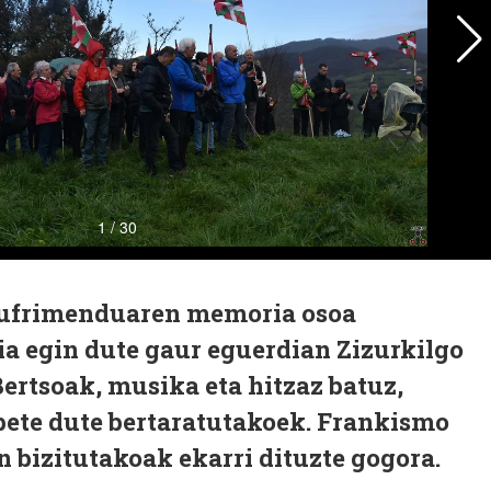
sufrimenduaren memoria osoa
ia egin dute gaur eguerdian Zizurkilgo
rtsoak, musika eta hitzaz batuz,
bete dute bertaratutakoek. Frankismo
n bizitutakoak ekarri dituzte gogora.