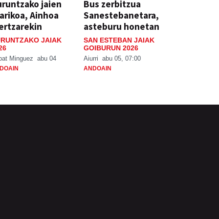
runtzako jaien
Bus zerbitzua
arikoa, Ainhoa
Sanestebanetara,
ertzarekin
asteburu honetan
RUNTZAKO JAIAK
SAN ESTEBAN JAIAK
26
GOIBURUN 2026
bat Minguez
abu 04
Aiurri
abu 05, 07:00
DOAIN
ANDOAIN