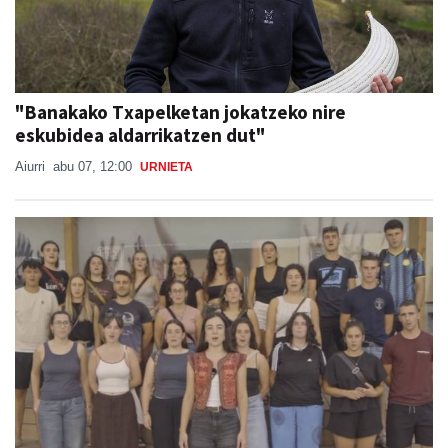
"Banakako Txapelketan jokatzeko nire
eskubidea aldarrikatzen dut"
Aiurri
abu 07, 12:00
URNIETA