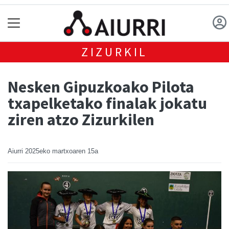
ZIZURKIL
Nesken Gipuzkoako Pilota
txapelketako finalak jokatu
ziren atzo Zizurkilen
Aiurri
2025eko martxoaren 15a