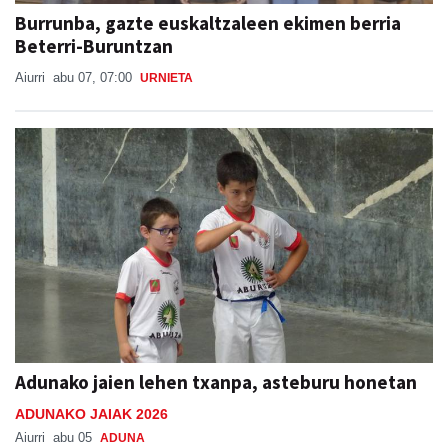
Burrunba, gazte euskaltzaleen ekimen berria
Beterri-Buruntzan
Aiurri
abu 07, 07:00
URNIETA
Adunako jaien lehen txanpa, asteburu honetan
ADUNAKO JAIAK 2026
Aiurri
abu 05
ADUNA