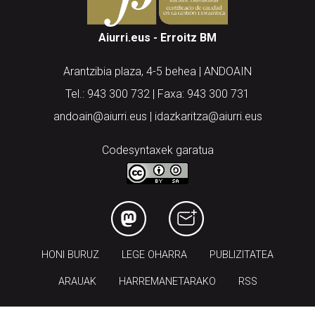
Aiurri.eus - Erroitz BM
Arantzibia plaza, 4-5 behea | ANDOAIN
Tel.: 943 300 732 | Faxa: 943 300 731
andoain@aiurri.eus | idazkaritza@aiurri.eus
Codesyntaxek garatua
HONI BURUZ
LEGE OHARRA
PUBLIZITATEA
ARAUAK
HARREMANETARAKO
RSS