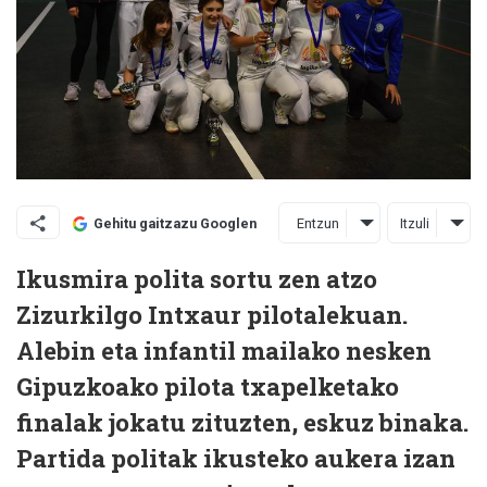
Entzun
Itzuli
Gehitu gaitzazu Googlen
Ikusmira polita sortu zen atzo
Zizurkilgo Intxaur pilotalekuan.
Alebin eta infantil mailako nesken
Gipuzkoako pilota txapelketako
finalak jokatu zituzten, eskuz binaka.
Partida politak ikusteko aukera izan