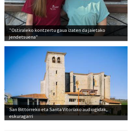
"Ostiraleko kontzertu gaua izaten da jaietako
jendetsuena"
San Bittorreko eta Santa Vitoriako audiogidak,
eskuragarri