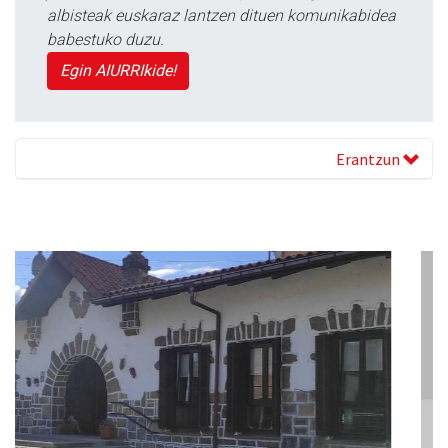
albisteak euskaraz lantzen dituen komunikabidea
babestuko duzu.
Egin AIURRIkide!
Erantzun