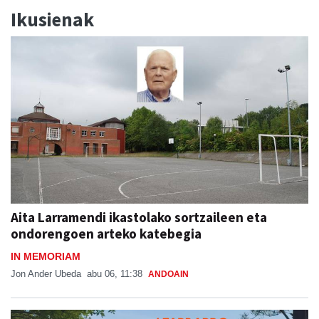
Ikusienak
Aita Larramendi ikastolako sortzaileen eta
ondorengoen arteko katebegia
IN MEMORIAM
Jon Ander Ubeda
abu 06, 11:38
ANDOAIN