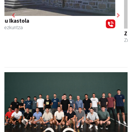
Previous
Next
Zubeldia arrain eta mariskoa
Zizurkil
- Arrandegiak