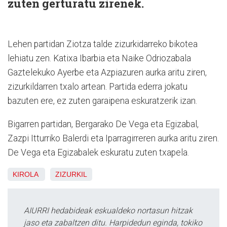
zuten gerturatu zirenek.
Lehen partidan Ziotza talde zizurkidarreko bikotea
lehiatu zen. Katixa Ibarbia eta Naike Odriozabala
Gaztelekuko Ayerbe eta Azpiazuren aurka aritu ziren,
zizurkildarren txalo artean. Partida ederra jokatu
bazuten ere, ez zuten garaipena eskuratzerik izan.
Bigarren partidan, Bergarako De Vega eta Egizabal,
Zazpi Itturriko Balerdi eta Iparragirreren aurka aritu ziren.
De Vega eta Egizabalek eskuratu zuten txapela.
KIROLA
ZIZURKIL
AIURRI hedabideak eskualdeko nortasun hitzak
jaso eta zabaltzen ditu. Harpidedun eginda, tokiko