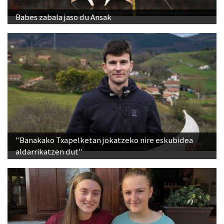
Babes zabala jaso du Ansak
"Banakako Txapelketan jokatzeko nire eskubidea
aldarrikatzen dut"