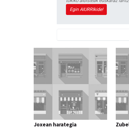
tokiko albisteak euskaraz lan
Egin AIURRIkide!
Joxean harategia
Zubel