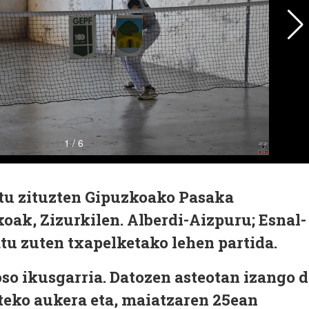
atu zituzten Gipuzkoako Pasaka
oak, Zizurkilen. Alberdi-Aizpuru; Esnal-
tu zuten txapelketako lehen partida.
oso ikusgarria. Datozen asteotan izango 
teko aukera eta, maiatzaren 25ean