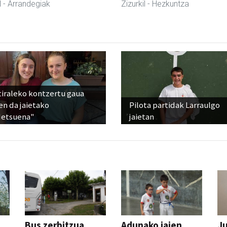
l
- Arrandegiak
Zizurkil
- Hezkuntza
tiraleko kontzertu gaua
en da jaietako
Pilota partidak Larraulgo
detsuena"
jaietan
Bus zerbitzua
Adunako jaien
Ju