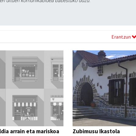
tzen dituen komunikabidea babestuko duzu.
Erantzun
dia arrain eta mariskoa
Zubimusu Ikastola