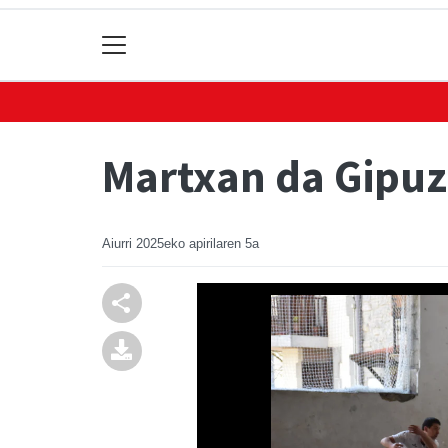
Martxan da Gipu
Aiurri
2025eko apirilaren 5a