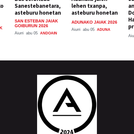
ko
Sanestebanetara,
lehen txanpa,
an
asteburu honetan
asteburu honetan
Do
H
SAN ESTEBAN JAIAK
ADUNAKO JAIAK 2026
pr
GOIBURUN 2026
K
Aiurri
abu 05
ADUNA
Aiurri
abu 05
ANDOAIN
Aiu