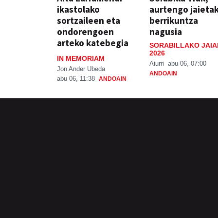
ikastolako
aurtengo jaieta
sortzaileen eta
berrikuntza
ondorengoen
nagusia
arteko katebegia
SORABILLAKO JAIA
2026
IN MEMORIAM
Aiurri
abu 06, 07:00
Jon Ander Ubeda
ANDOAIN
abu 06, 11:38
ANDOAIN