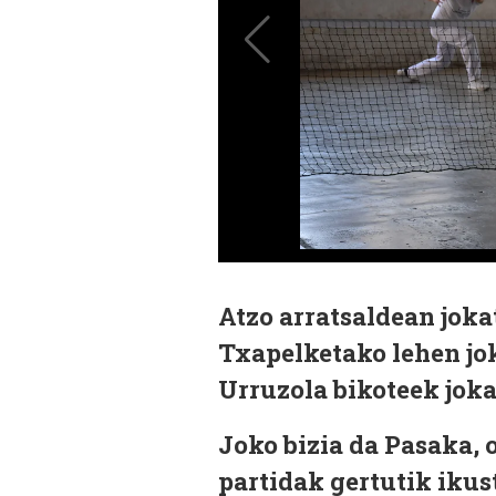
Atzo arratsaldean jok
Txapelketako lehen jok
Urruzola bikoteek joka
Joko bizia da Pasaka, 
partidak gertutik ikus