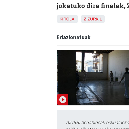
jokatuko dira finalak, 
KIROLA
ZIZURKIL
Erlazionatuak
AIURRI hedabideak eskualdeko n