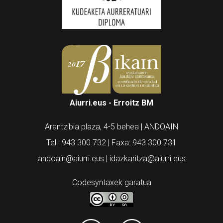
Aiurri.eus - Erroitz BM
Arantzibia plaza, 4-5 behea | ANDOAIN
Tel.: 943 300 732 | Faxa: 943 300 731
andoain@aiurri.eus | idazkaritza@aiurri.eus
Codesyntaxek garatua