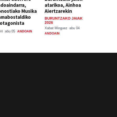
doaindarra,
atarikoa, Ainhoa
nostiako Musika
Aiertzarekin
amabostaldiko
BURUNTZAKO JAIAK
otagonista
2026
Xabat Minguez
abu 04
rri
abu 05
ANDOAIN
ANDOAIN