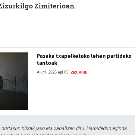
Zizurkilgo Zimiterioan.
Pasaka txapelketako lehen partidako
tantoak
Aiurri
2025 api 05
ZIZURKIL
ortasun hitzak jaso eta zabaltzen ditu. Harpidedun eginda,