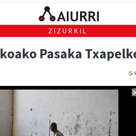
ZIZURKIL
zkoako Pasaka Txapelk