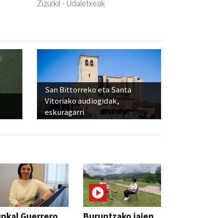
Zizurkil
- Udaletxeak
San Bittorreko eta Santa
Vitoriako audiogidak,
eskuragarri
nkal Guerrero
Buruntzako jaien