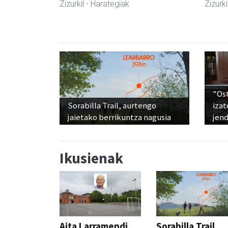
Zizurkil
- Harategiak
Zizurki
"Os
Sorabilla Trail, aurtengo
izat
jaietako berrikuntza nagusia
jen
Ikusienak
Aita Larramendi
Sorabilla Trail,