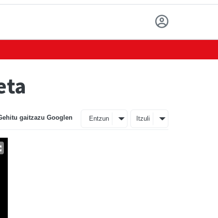
eta
Gehitu gaitzazu Googlen
Entzun
Itzuli