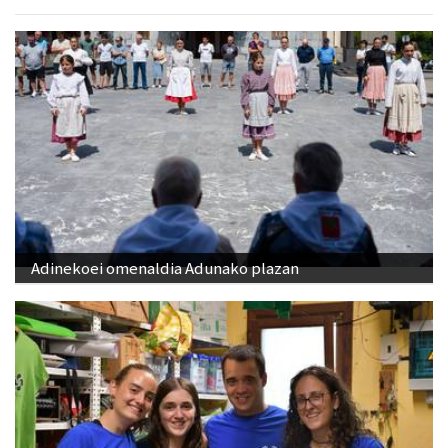
Adinekoei omenaldia Adunako plazan