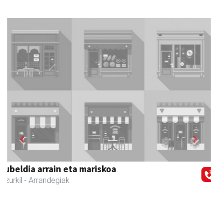
Previous
Next
Zubimusu Ikastola
Zizurkil
- Hezkuntza