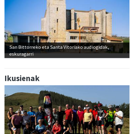
San Bittorreko eta Santa Vitoriako audiogidak,
eskuragarri
Ikusienak