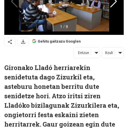
Gehitu gaitzazu Googlen
Entzun
Itzuli
Gironako Lladó herriarekin
senidetuta dago Zizurkil eta,
asteburu honetan berritu dute
senidetze hori. Atzo iritsi ziren
Lladóko bizilagunak Zizurkilera eta,
ongietorri festa eskaini zieten
herritarrek. Gaur goizean egin dute