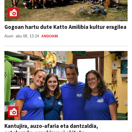
Gogoan hartu dute Katto Amilibia kultur eragilea
Aiurri
abu 08, 13:24
ANDOAIN
Kantujira, auzo-afaria eta dantzaldia,
asteburuko ospakizunei ekiteko
SAN ESTEBAN JAIAK GOIBURUN 2026