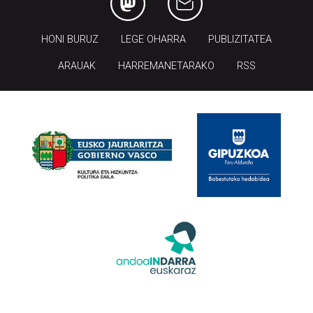
HONI BURUZ
LEGE OHARRA
PUBLIZITATEA
ARAUAK
HARREMANETARAKO
RSS