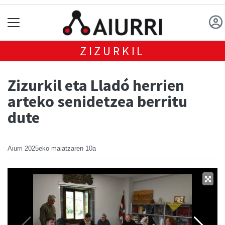
ZIZURKIL
Zizurkil eta Lladó herrien
arteko senidetzea berritu
dute
Aiurri
2025eko maiatzaren 10a