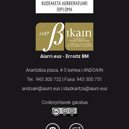
Aiurri.eus - Erroitz BM
Arantzibia plaza, 4-5 behea | ANDOAIN
Tel.: 943 300 732 | Faxa: 943 300 731
andoain@aiurri.eus | idazkaritza@aiurri.eus
Codesyntaxek garatua