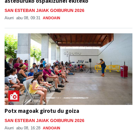
Aiurri
abu 08, 09:31
ANDOAIN
Potx magoak girotu du goiza
SAN ESTEBAN JAIAK GOIBURUN 2026
Aiurri
abu 08, 16:28
ANDOAIN