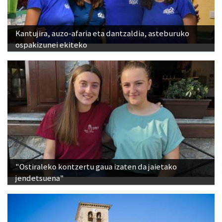
Kantujira, auzo-afaria eta dantzaldia, asteburuko
ospakizunei ekiteko
"Ostiraleko kontzertu gaua izaten da jaietako
jendetsuena"