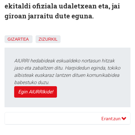
ekitaldi ofiziala udaletxean eta, jai
giroan jarraitu dute eguna.
GIZARTEA
ZIZURKIL
AIURRI hedabideak eskualdeko nortasun hitzak
jaso eta zabaltzen ditu. Harpidedun eginda, tokiko
albisteak euskaraz lantzen dituen komunikabidea
babestuko duzu.
Egin AIURRIkide!
Erantzun