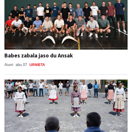
Babes zabala jaso du Ansak
Aiurri
abu 07
URNIETA