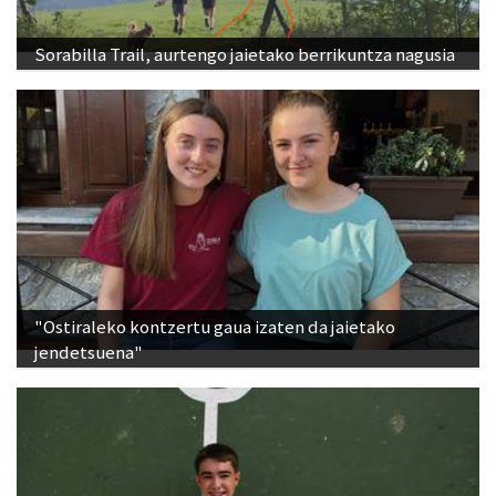
Sorabilla Trail, aurtengo jaietako berrikuntza nagusia
"Ostiraleko kontzertu gaua izaten da jaietako
jendetsuena"