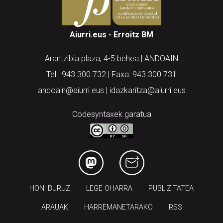
Aiurri.eus - Erroitz BM
Arantzibia plaza, 4-5 behea | ANDOAIN
Tel.: 943 300 732 | Faxa: 943 300 731
andoain@aiurri.eus | idazkaritza@aiurri.eus
Codesyntaxek garatua
HONI BURUZ
LEGE OHARRA
PUBLIZITATEA
ARAUAK
HARREMANETARAKO
RSS