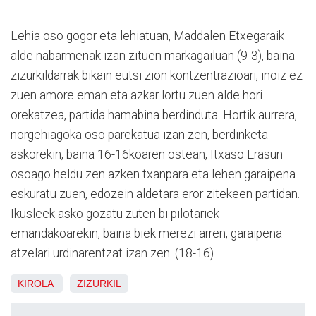
Lehia oso gogor eta lehiatuan, Maddalen Etxegaraik
alde nabarmenak izan zituen markagailuan (9-3), baina
zizurkildarrak bikain eutsi zion kontzentrazioari, inoiz ez
zuen amore eman eta azkar lortu zuen alde hori
orekatzea, partida hamabina berdinduta. Hortik aurrera,
norgehiagoka oso parekatua izan zen, berdinketa
askorekin, baina 16-16koaren ostean, Itxaso Erasun
osoago heldu zen azken txanpara eta lehen garaipena
eskuratu zuen, edozein aldetara eror zitekeen partidan.
Ikusleek asko gozatu zuten bi pilotariek
emandakoarekin, baina biek merezi arren, garaipena
atzelari urdinarentzat izan zen. (18-16)
KIROLA
ZIZURKIL