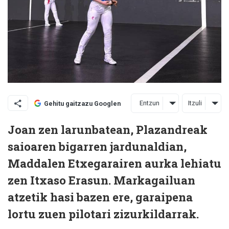
Entzun
Itzuli
Gehitu gaitzazu Googlen
Joan zen larunbatean, Plazandreak
saioaren bigarren jardunaldian,
Maddalen Etxegarairen aurka lehiatu
zen Itxaso Erasun. Markagailuan
atzetik hasi bazen ere, garaipena
lortu zuen pilotari zizurkildarrak.