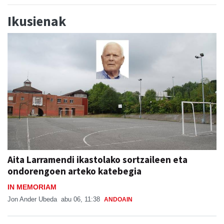
Ikusienak
Aita Larramendi ikastolako sortzaileen eta
ondorengoen arteko katebegia
IN MEMORIAM
Jon Ander Ubeda
abu 06, 11:38
ANDOAIN