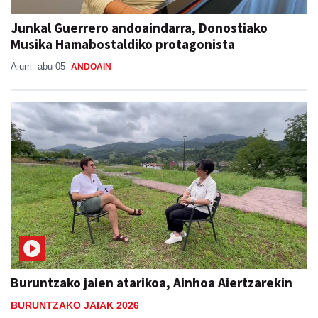
Junkal Guerrero andoaindarra, Donostiako
Musika Hamabostaldiko protagonista
Aiurri
abu 05
ANDOAIN
Buruntzako jaien atarikoa, Ainhoa Aiertzarekin
BURUNTZAKO JAIAK 2026