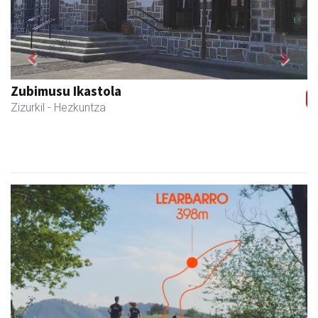
Previous
Next
Zubimusu Ikastola
Zizurkil
- Hezkuntza