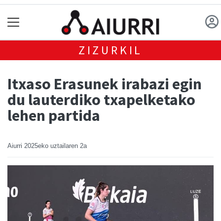
ZIZURKIL
Itxaso Erasunek irabazi egin
du lauterdiko txapelketako
lehen partida
Aiurri
2025eko uztailaren 2a