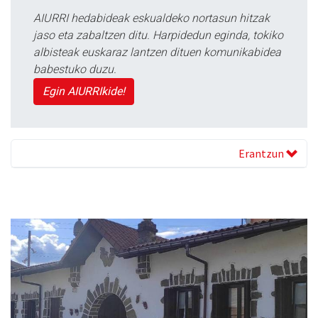
AIURRI hedabideak eskualdeko nortasun hitzak
jaso eta zabaltzen ditu. Harpidedun eginda, tokiko
albisteak euskaraz lantzen dituen komunikabidea
babestuko duzu.
Egin AIURRIkide!
Erantzun