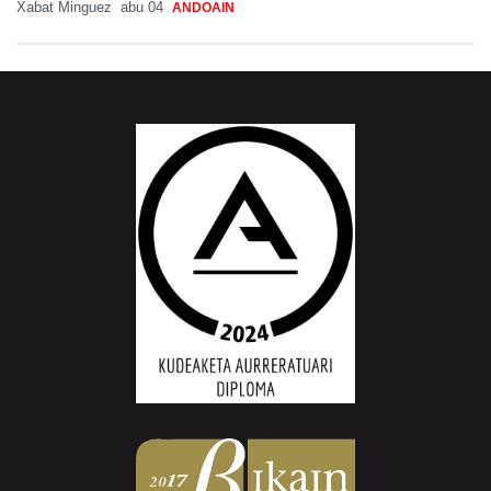
Xabat Minguez
abu 04
ANDOAIN