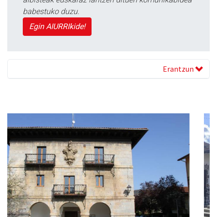
babestuko duzu.
Egin AIURRIkide!
Erantzun