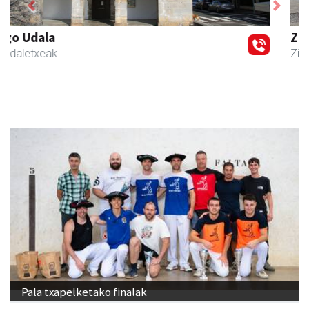
Previous
Next
Zubimusu Ikastola
Zizurkil
- Hezkuntza
Pala txapelketako finalak