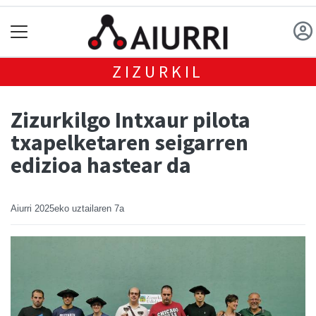
ZIZURKIL
Zizurkilgo Intxaur pilota
txapelketaren seigarren
edizioa hastear da
Aiurri
2025eko uztailaren 7a