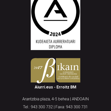
Aiurri.eus - Erroitz BM
Arantzibia plaza, 4-5 behea | ANDOAIN
Tel.: 943 300 732 | Faxa: 943 300 731