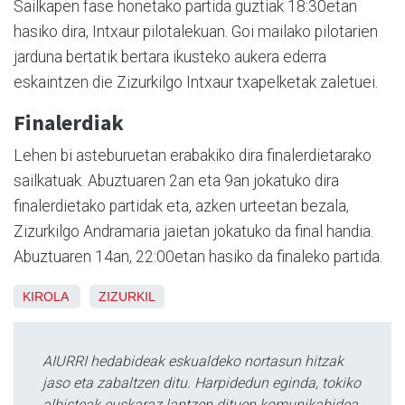
Sailkapen fase honetako partida guztiak 18:30etan
hasiko dira, Intxaur pilotalekuan. Goi mailako pilotarien
jarduna bertatik bertara ikusteko aukera ederra
eskaintzen die Zizurkilgo Intxaur txapelketak zaletuei.
Finalerdiak
Lehen bi asteburuetan erabakiko dira finalerdietarako
sailkatuak. Abuztuaren 2an eta 9an jokatuko dira
finalerdietako partidak eta, azken urteetan bezala,
Zizurkilgo Andramaria jaietan jokatuko da final handia.
Abuztuaren 14an, 22:00etan hasiko da finaleko partida.
KIROLA
ZIZURKIL
AIURRI hedabideak eskualdeko nortasun hitzak
jaso eta zabaltzen ditu. Harpidedun eginda, tokiko
albisteak euskaraz lantzen dituen komunikabidea