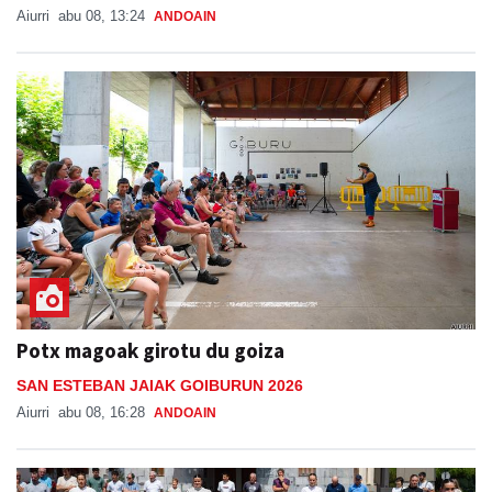
Aiurri
abu 08, 13:24
ANDOAIN
Potx magoak girotu du goiza
SAN ESTEBAN JAIAK GOIBURUN 2026
Aiurri
abu 08, 16:28
ANDOAIN