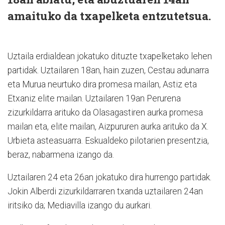
amaituko da txapelketa entzutetsua.
Uztaila erdialdean jokatuko dituzte txapelketako lehen
partidak. Uztailaren 18an, hain zuzen, Cestau adunarra
eta Murua neurtuko dira promesa mailan, Astiz eta
Etxaniz elite mailan. Uztailaren 19an Perurena
zizurkildarra arituko da Olasagastiren aurka promesa
mailan eta, elite mailan, Aizpururen aurka arituko da X.
Urbieta asteasuarra. Eskualdeko pilotarien presentzia,
beraz, nabarmena izango da.
Uztailaren 24 eta 26an jokatuko dira hurrengo partidak.
Jokin Alberdi zizurkildarraren txanda uztailaren 24an
iritsiko da; Mediavilla izango du aurkari.