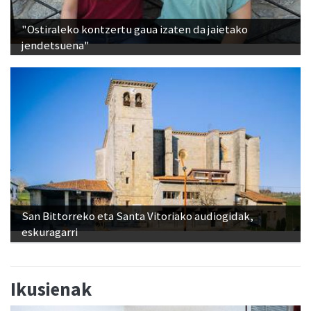
"Ostiraleko kontzertu gaua izaten da jaietako
jendetsuena"
San Bittorreko eta Santa Vitoriako audiogidak,
eskuragarri
Ikusienak