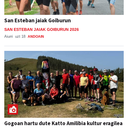
San Esteban jaiak Goiburun
SAN ESTEBAN JAIAK GOIBURUN 2026
Aiurri
uzt 18
ANDOAIN
Gogoan hartu dute Katto Amilibia kultur eragilea