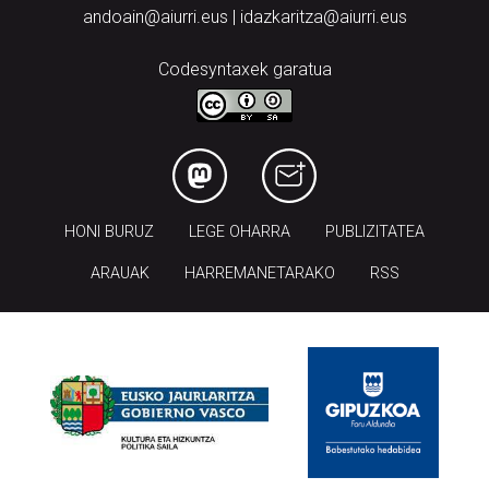
andoain@aiurri.eus | idazkaritza@aiurri.eus
Codesyntaxek garatua
HONI BURUZ
LEGE OHARRA
PUBLIZITATEA
ARAUAK
HARREMANETARAKO
RSS