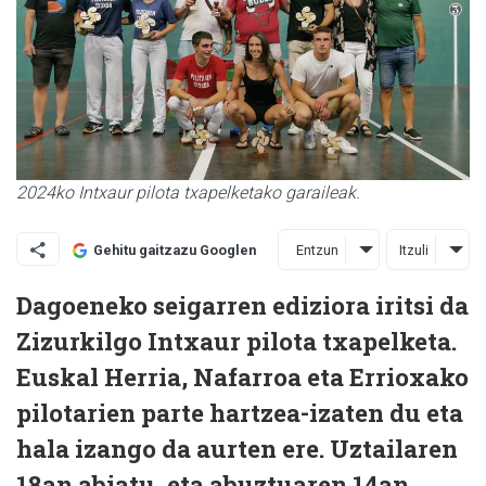
2024ko Intxaur pilota txapelketako garaileak.
Entzun
Itzuli
Gehitu gaitzazu Googlen
Dagoeneko seigarren ediziora iritsi da
Zizurkilgo Intxaur pilota txapelketa.
Euskal Herria, Nafarroa eta Errioxako
pilotarien parte hartzea-izaten du eta
hala izango da aurten ere. Uztailaren
18an abiatu, eta abuztuaren 14an