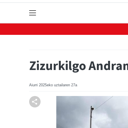
Zizurkilgo Andra
Aiurri
2025eko uztailaren 27a