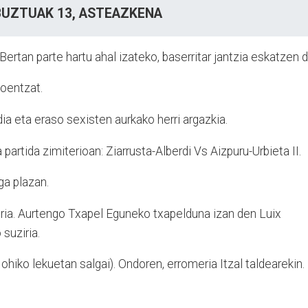
BUZTUAK 13,
ASTEAZKENA
Bertan parte hartu ahal izateko, baserritar jantzia eskatzen d
oentzat.
dia eta eraso sexisten aurkako herri argazkia.
partida zimiterioan: Ziarrusta-Alberdi Vs Aizpuru-Urbieta II.
ga plazan.
ria. Aurtengo Txapel Eguneko txapelduna izan den Luix
 suziria.
 ohiko lekuetan salgai). Ondoren, erromeria Itzal taldearekin.