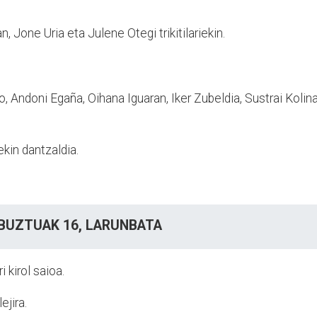
 Jone Uria eta Julene Otegi trikitilariekin.
, Andoni Egaña, Oihana Iguaran, Iker Zubeldia, Sustrai Kolina
kin dantzaldia.
BUZTUAK 16,
LARUNBATA
 kirol saioa.
ejira.