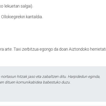
ko lekuetan salgai).
Ollokiegirekin kantaldia.
a arte. Taxi zerbitzua egongo da doan Aiztondoko herrietati
ortasun hitzak jaso eta zabaltzen ditu. Harpidedun eginda,
tzen dituen komunikabidea babestuko duzu.