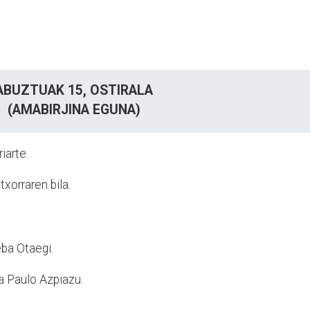
ABUZTUAK 15,
OSTIRALA
(AMABIRJINA EGUNA)
iarte.
xorraren bila.
ba Otaegi.
a Paulo Azpiazu.