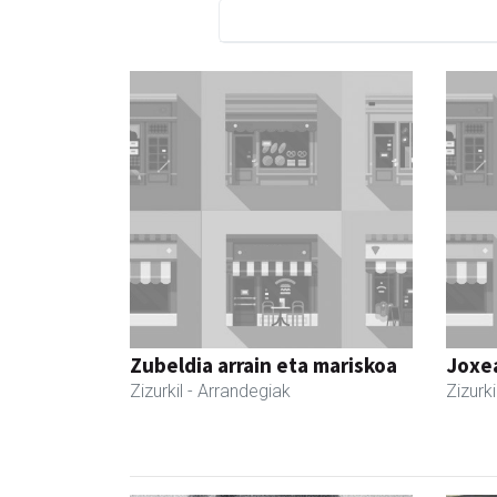
Zubeldia arrain eta mariskoa
Joxe
Zizurkil
- Arrandegiak
Zizurki