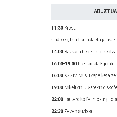
ABUZTUA
11:30
Krosa.
Ondoren, buruhandiak eta jolasak.
14:00
Bazkaria herriko umeentzat
16:00-19:00
Puzgarriak. Eguraldi 
16:00
XXXIV. Mus Txapelketa zent
19:00
Mikeltxin DJ-arekin diskofe
22:00
Lauterdiko IV. Intxaur pil
22:30
Zezen suzkoa.