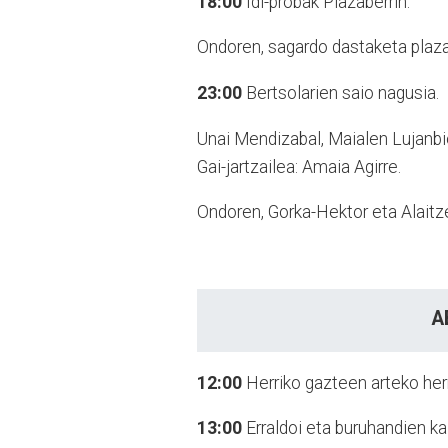
18:00
Idi-probak Plazaberrin.
Ondoren, sagardo dastaketa plazan,
23:00
Bertsolarien saio nagusia.
Unai Mendizabal, Maialen Lujanbio
Gai-jartzailea: Amaia Agirre.
Ondoren, Gorka-Hektor eta Alaitze
A
12:00
Herriko gazteen arteko herri
13:00
Erraldoi eta buruhandien kal