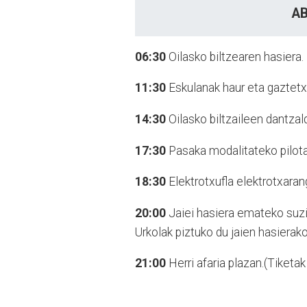
A
06:30
Oilasko biltzearen hasiera. 
11:30
Eskulanak haur eta gaztetx
14:30
Oilasko biltzaileen dantzal
17:30
Pasaka modalitateko pilota 
18:30
Elektrotxufla elektrotxaran
20:00
Jaiei hasiera emateko suzi
Urkolak piztuko du jaien hasierako
21:00
Herri afaria plazan.(Tiketak