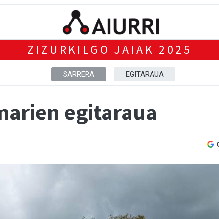
ZIZURKILGO JAIAK 2025
SARRERA
EGITARAUA
marien egitaraua