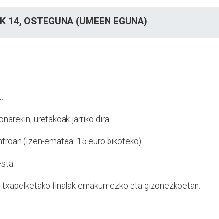
K 14,
OSTEGUNA (UMEEN EGUNA)
.
onarekin, uretakoak jarriko dira.
roan (Izen-ematea: 15 euro bikoteko).
sta.
ota txapelketako finalak emakumezko eta gizonezkoetan.