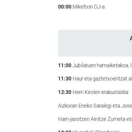
00:00
Mikeltxin DJ-a.
11:00
Jubilatuen hamaiketakoa, Ir
11:30
Haur eta gaztetxoentzat alt
12:30
Herri Kirolen erakustaldia:
Aizkoran Eneko Saralegi eta Jose
Harri-jasotzen Ainitze Zumeta et