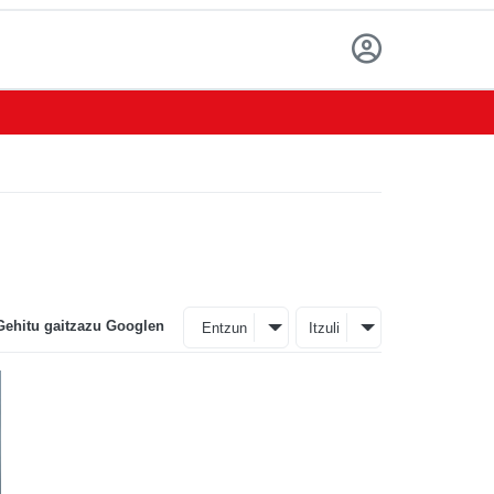
Gehitu gaitzazu Googlen
Entzun
Itzuli