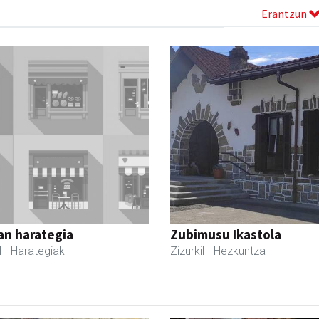
Erantzun
an harategia
Zubimusu Ikastola
l
- Harategiak
Zizurkil
- Hezkuntza