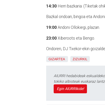
14:30
Herri bazkaria. (Tiketak ohi
Bazkal ondoan, bingoa eta Andoni 
19:00
Andoni Ollokiegi, plazan.
23:00
Xiberoots eta Bengo.
Ondoren, DJ Txekor-ekin goizalder
GIZARTEA
ZIZURKIL
AIURRI hedabideak eskualdeko n
tokiko albisteak euskaraz lan
Egin AIURRIkide!