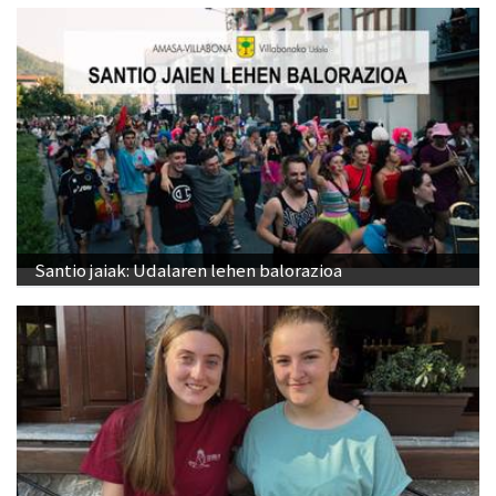
Santio jaiak: Udalaren lehen balorazioa
"Ostiraleko kontzertu gaua izaten da jaietako