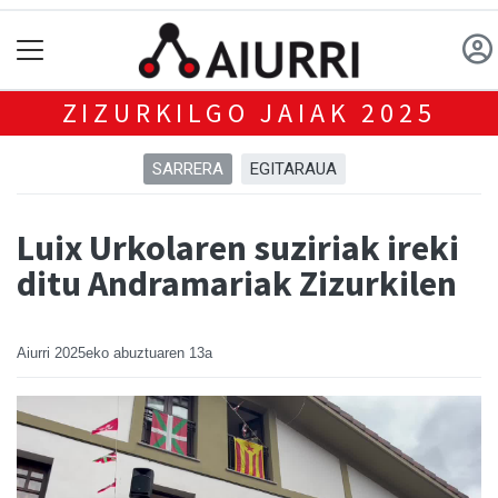
ZIZURKILGO JAIAK 2025
SARRERA
EGITARAUA
Luix Urkolaren suziriak ireki
ditu Andramariak Zizurkilen
Aiurri
2025eko abuztuaren 13a