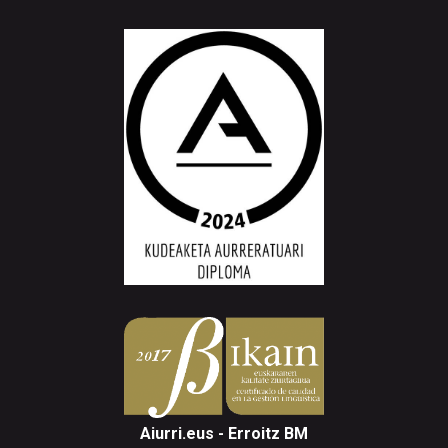
Aiurri.eus - Erroitz BM
Arantzibia plaza, 4-5 behea | ANDOAIN