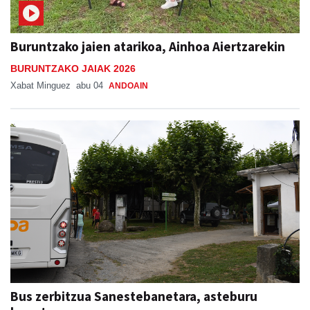
Buruntzako jaien atarikoa, Ainhoa Aiertzarekin
BURUNTZAKO JAIAK 2026
Xabat Minguez
abu 04
ANDOAIN
Bus zerbitzua Sanestebanetara, asteburu
honetan
SAN ESTEBAN JAIAK GOIBURUN 2026