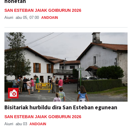
Aiurri
abu 05, 07:00
ANDOAIN
Bisitariak hurbildu dira San Esteban egunean
SAN ESTEBAN JAIAK GOIBURUN 2026
Aiurri
abu 03
ANDOAIN