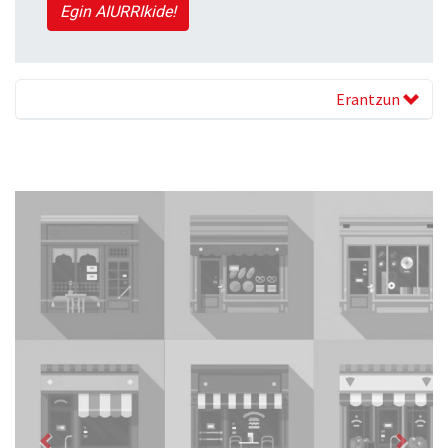
Egin AIURRIkide!
Erantzun
Previous
Next