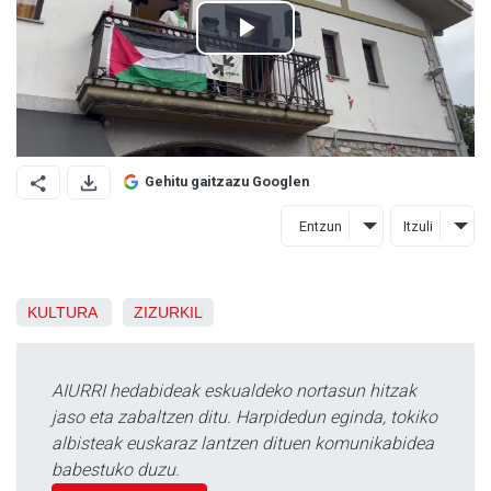
Gehitu gaitzazu Googlen
Entzun
Itzuli
KULTURA
ZIZURKIL
AIURRI hedabideak eskualdeko nortasun hitzak
jaso eta zabaltzen ditu. Harpidedun eginda, tokiko
albisteak euskaraz lantzen dituen komunikabidea
babestuko duzu.