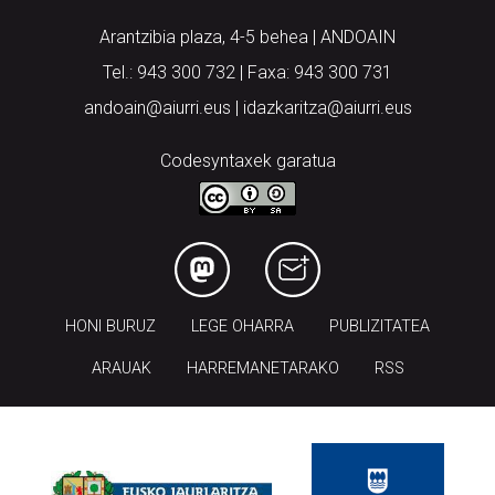
Tel.: 943 300 732 | Faxa: 943 300 731
andoain@aiurri.eus | idazkaritza@aiurri.eus
Codesyntaxek garatua
HONI BURUZ
LEGE OHARRA
PUBLIZITATEA
ARAUAK
HARREMANETARAKO
RSS