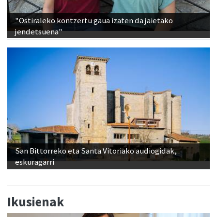
jendetsuena"
San Bittorreko eta Santa Vitoriako audiogidak,
eskuragarri
Ikusienak