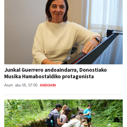
Junkal Guerrero andoaindarra, Donostiako
Musika Hamabostaldiko protagonista
Aiurri
abu 05, 07:00
ANDOAIN