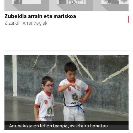
Zizurkilgo Udala
Zizurkil
- Udaletxeak
Adunako jaien lehen txanpa, asteburu honetan