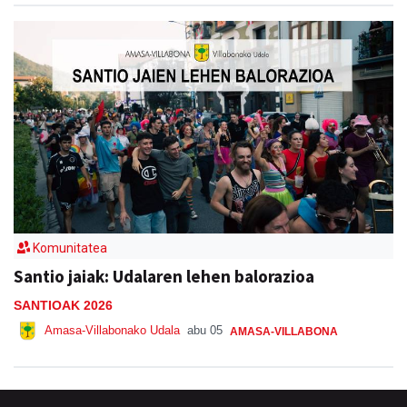
Komunitatea
Santio jaiak: Udalaren lehen balorazioa
SANTIOAK 2026
Amasa-Villabonako Udala
abu 05
AMASA-VILLABONA