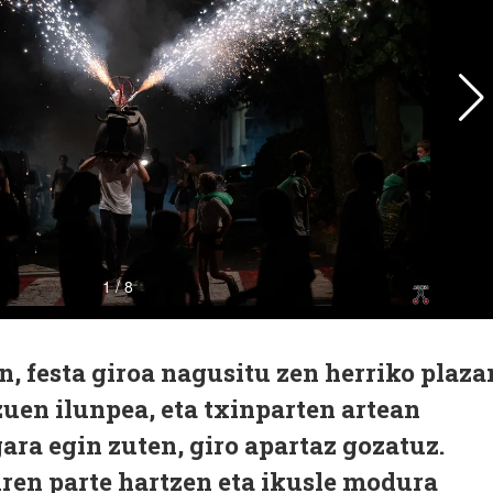
n, festa giroa nagusitu zen herriko plaza
uen ilunpea, eta txinparten artean
gara egin zuten, giro apartaz gozatuz.
iren parte hartzen eta ikusle modura