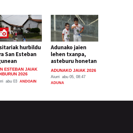
sitariak hurbildu
Adunako jaien
ra San Esteban
lehen txanpa,
gunean
asteburu honetan
N ESTEBAN JAIAK
ADUNAKO JAIAK 2026
IBURUN 2026
Aiurri
abu 05, 08:47
rri
abu 03
ANDOAIN
ADUNA