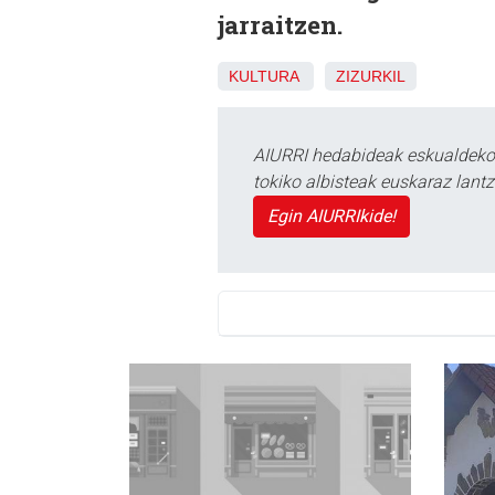
jarraitzen.
KULTURA
ZIZURKIL
AIURRI hedabideak eskualdeko n
tokiko albisteak euskaraz lan
Egin AIURRIkide!