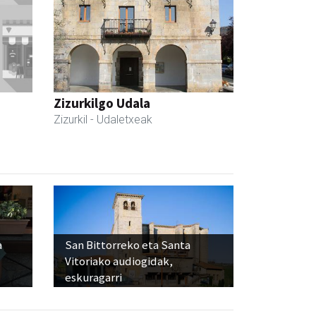
Zizurkilgo Udala
Zizurkil
- Udaletxeak
a
San Bittorreko eta Santa
Vitoriako audiogidak,
eskuragarri