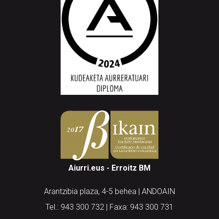
Aiurri.eus - Erroitz BM
Arantzibia plaza, 4-5 behea | ANDOAIN
Tel.: 943 300 732 | Faxa: 943 300 731