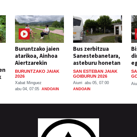
Buruntzako jaien
Bus zerbitzua
Bi
atarikoa, Ainhoa
Sanestebanetara,
di
Aiertzarekin
asteburu honetan
e
ien
BURUNTZAKO JAIAK
SAN ESTEBAN JAIAK
SA
k
2026
GOIBURUN 2026
GO
Xabat Minguez
Aiurri
abu 05, 07:00
Aiu
abu 04, 07:05
ANDOAIN
ANDOAIN