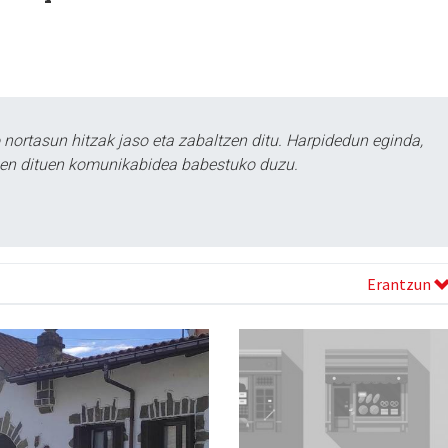
ortasun hitzak jaso eta zabaltzen ditu. Harpidedun eginda,
tzen dituen komunikabidea babestuko duzu.
Erantzun