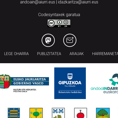
andoain@aiurri.eus | idazkaritza@aiurri.eus
Codesyntaxek garatua
LEGE OHARRA
PUBLIZITATEA
ARAUAK
HARREMANET