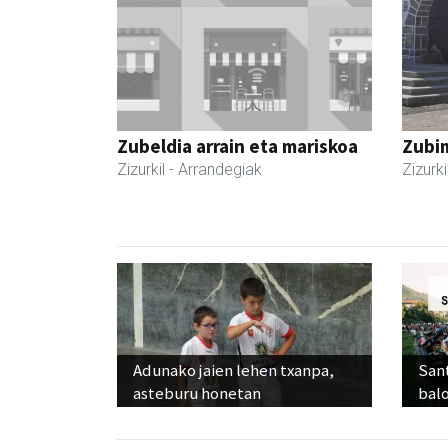
Zubeldia arrain eta mariskoa
Zubim
Zizurkil
- Arrandegiak
Zizurki
Adunako jaien lehen txanpa,
Sant
asteburu honetan
balo