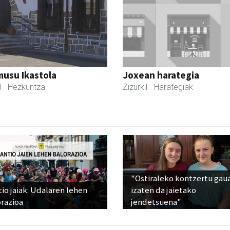
usu Ikastola
Joxean harategia
l
- Hezkuntza
Zizurkil
- Harategiak
"Ostiraleko kontzertu gau
io jaiak: Udalaren lehen
izaten da jaietako
razioa
jendetsuena"