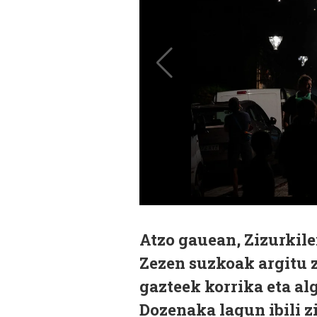
Atzo gauean, Zizurkile
Zezen suzkoak argitu z
gazteek korrika eta al
Dozenaka lagun ibili z