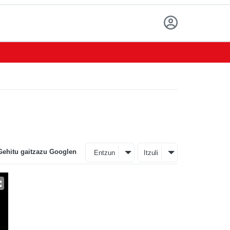
Gehitu gaitzazu Googlen
Entzun
Itzuli