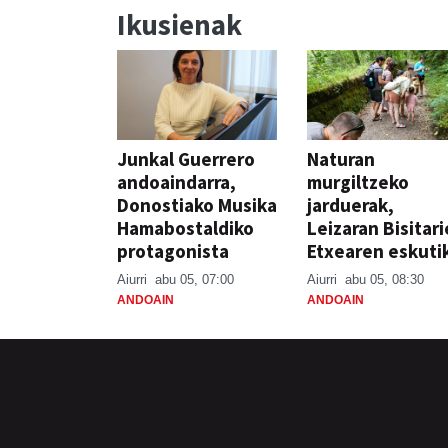
Ikusienak
Junkal Guerrero
Naturan
andoaindarra,
murgiltzeko
Donostiako Musika
jarduerak,
Hamabostaldiko
Leizaran Bisitar
protagonista
Etxearen eskuti
Aiurri
abu 05, 07:00
Aiurri
abu 05, 08:30
ANDOAIN
ANDOAIN