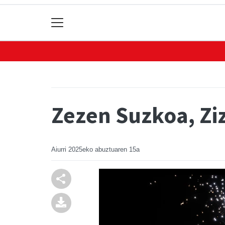
Zezen Suzkoa, Zi
Aiurri
2025eko abuztuaren 15a