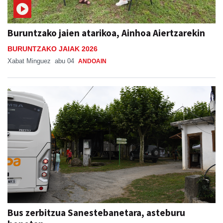
Buruntzako jaien atarikoa, Ainhoa Aiertzarekin
BURUNTZAKO JAIAK 2026
Xabat Minguez
abu 04
ANDOAIN
Bus zerbitzua Sanestebanetara, asteburu
honetan
SAN ESTEBAN JAIAK GOIBURUN 2026