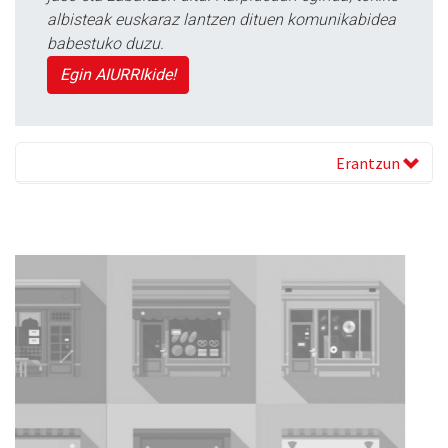
albisteak euskaraz lantzen dituen komunikabidea
babestuko duzu.
Egin AIURRIkide!
Erantzun