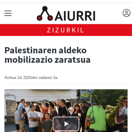
ZIZURKIL
Palestinaren aldeko
mobilizazio zaratsua
Ainhoa Gil
2025eko irailaren 5a