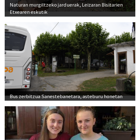
Bus zerbitzua Sanestebanetara, asteburu honetan