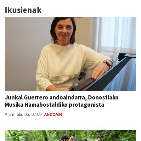
Junkal Guerrero andoaindarra, Donostiako
Musika Hamabostaldiko protagonista
Aiurri
abu 05, 07:00
ANDOAIN