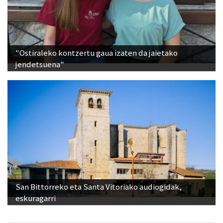
"Ostiraleko kontzertu gaua izaten da jaietako
jendetsuena"
San Bittorreko eta Santa Vitoriako audiogidak,
eskuragarri
Ikusienak