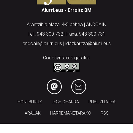
Arantzibia plaza, 4-5 behea | ANDOAIN
Tel.: 943 300 732 | Faxa: 943 300 731
andoain@aiurri.eus | idazkaritza@aiurri.eus
Codesyntaxek garatua
HONI BURUZ
LEGE OHARRA
PUBLIZITATEA
ARAUAK
HARREMANETARAKO
RSS