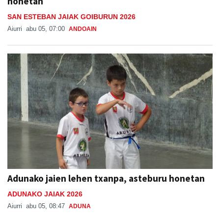
Aiurri
abu 05, 07:00
ANDOAIN
Adunako jaien lehen txanpa, asteburu honetan
ADUNAKO JAIAK 2026
Aiurri
abu 05, 08:47
ADUNA