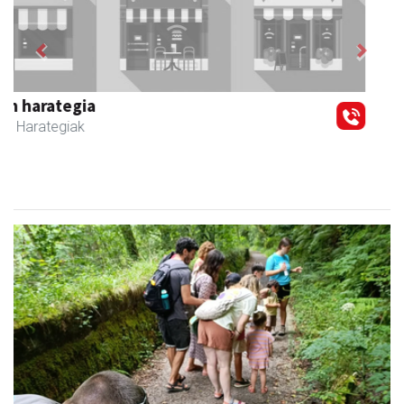
Previous
Next
Zubimusu Ikastola
Zizurkil
- Hezkuntza
Naturan murgiltzeko jarduerak, Leizaran Bisitarien
Etxearen eskutik