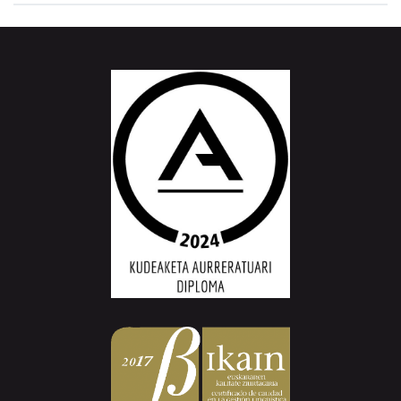
Aiurri.eus - Erroitz BM