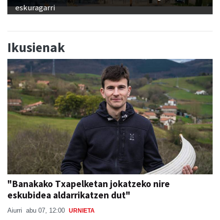
Ikusienak
"Banakako Txapelketan jokatzeko nire
eskubidea aldarrikatzen dut"
Aiurri
abu 07, 12:00
URNIETA