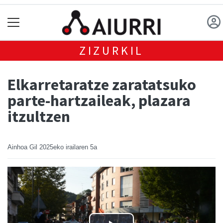
ZIZURKIL
Elkarretaratze zaratatsuko
parte-hartzaileak, plazara
itzultzen
Ainhoa Gil
2025eko irailaren 5a