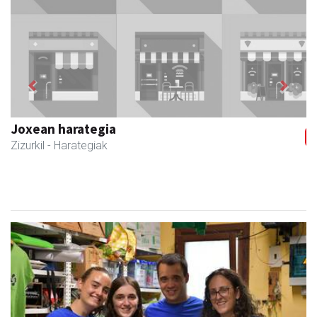
Previous
Next
Zubimusu Ikastola
Zizurkil
- Hezkuntza