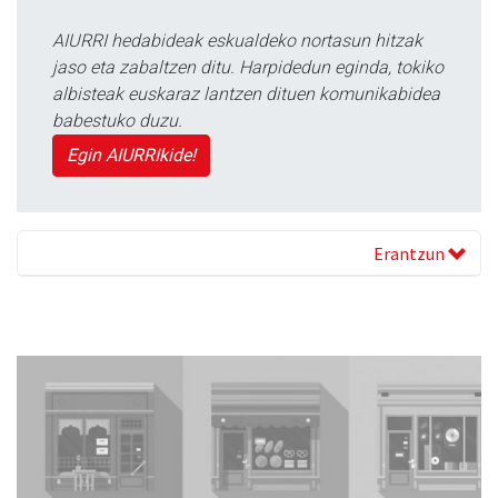
AIURRI hedabideak eskualdeko nortasun hitzak
jaso eta zabaltzen ditu. Harpidedun eginda, tokiko
albisteak euskaraz lantzen dituen komunikabidea
babestuko duzu.
Egin AIURRIkide!
Erantzun