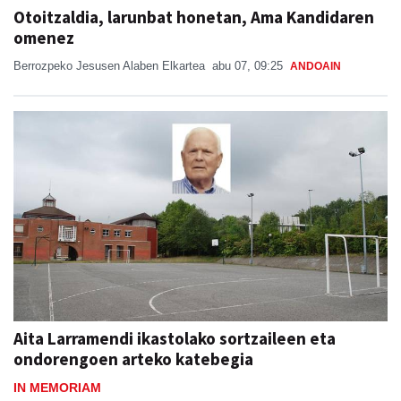
Berrozpeko Jesusen Alaben Elkartea
abu 07, 09:25
ANDOAIN
Aita Larramendi ikastolako sortzaileen eta
ondorengoen arteko katebegia
IN MEMORIAM
Jon Ander Ubeda
abu 06, 11:38
ANDOAIN