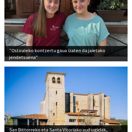
"Ostiraleko kontzertu gaua izaten da jaietako
jendetsuena"
San Bittorreko eta Santa Vitoriako audiogidak,
eskuragarri