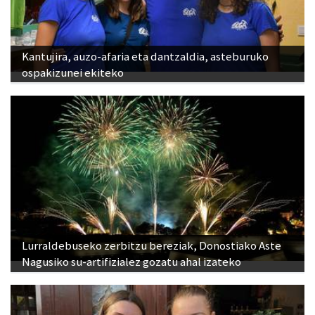
Kantujira, auzo-afaria eta dantzaldia, asteburuko
ospakizunei ekiteko
Lurraldebuseko zerbitzu bereziak, Donostiako Aste
Nagusiko su-artifizialez gozatu ahal izateko