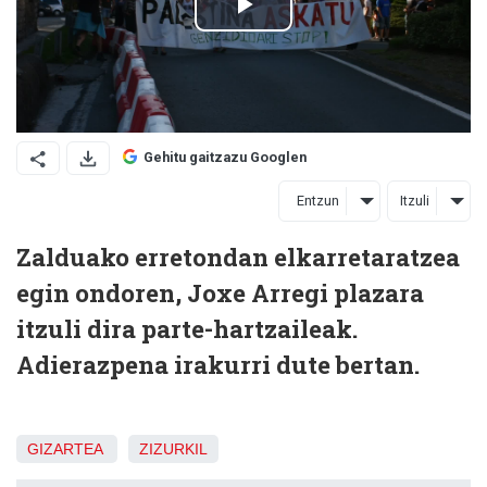
Gehitu gaitzazu Googlen
Entzun
Itzuli
Zalduako erretondan elkarretaratzea
egin ondoren, Joxe Arregi plazara
itzuli dira parte-hartzaileak.
Adierazpena irakurri dute bertan.
GIZARTEA
ZIZURKIL