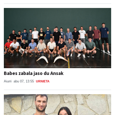
Babes zabala jaso du Ansak
Aiurri
abu 07, 13:55
URNIETA