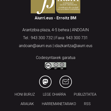
Aiurri.eus - Erroitz BM
Arantzibia plaza, 4-5 behea | ANDOAIN
Tel.: 943 300 732 | Faxa: 943 300 731
andoain@aiurri.eus | idazkaritza@aiurri.eus
Codesyntaxek garatua
HONI BURUZ
LEGE OHARRA
PUBLIZITATEA
ARAUAK
HARREMANETARAKO
RSS