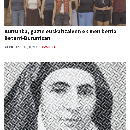
Burrunba, gazte euskaltzaleen ekimen berria
Beterri-Buruntzan
Aiurri
abu 07, 07:00
URNIETA
Otoitzaldia, larunbat honetan, Ama Kandidaren
omenez