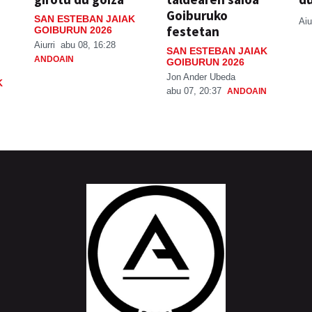
Goiburuko
SAN ESTEBAN JAIAK
Aiu
festetan
GOIBURUN 2026
Aiurri
abu 08, 16:28
SAN ESTEBAN JAIAK
ANDOAIN
GOIBURUN 2026
Jon Ander Ubeda
K
abu 07, 20:37
ANDOAIN