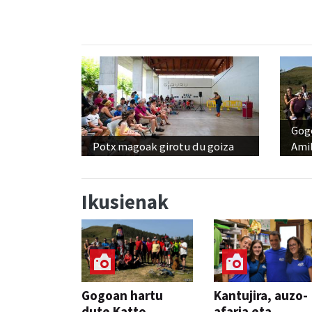
Gog
Potx magoak girotu du goiza
Amil
Ikusienak
Gogoan hartu
Kantujira, auzo-
dute Katto
afaria eta