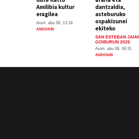
Amilibia kultur
dantzaldia,
eragilea
asteburuko
ospakizunei
Aiurri
abu 08, 13:24
ekiteko
ANDOAIN
SAN ESTEBAN JAIA
GOIBURUN 2026
Aiurri
abu 08, 09:31
ANDOAIN