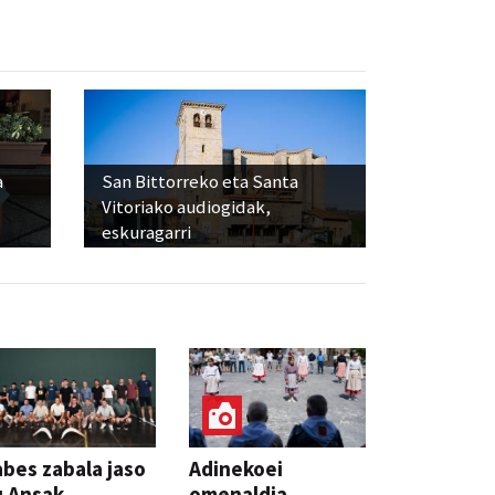
a
San Bittorreko eta Santa
Vitoriako audiogidak,
eskuragarri
bes zabala jaso
Adinekoei
u Ansak
omenaldia