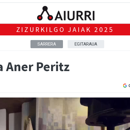
ZIZURKILGO JAIAK 2025
SARRERA
EGITARAUA
a Aner Peritz