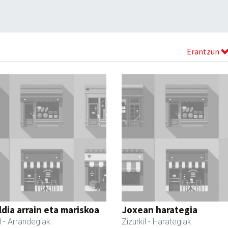
Erantzun
dia arrain eta mariskoa
Joxean harategia
l
- Arrandegiak
Zizurkil
- Harategiak