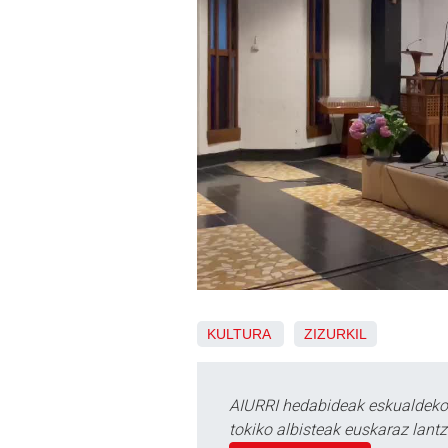
KULTURA
ZIZURKIL
AIURRI hedabideak eskualdeko n
tokiko albisteak euskaraz lan