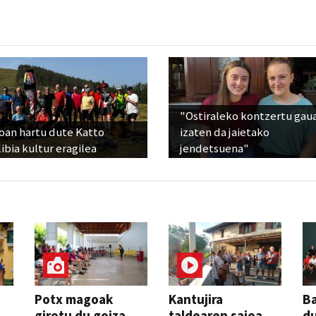
"Ostiraleko kontzertu gau
oan hartu dute Katto
izaten da jaietako
ibia kultur eragilea
jendetsuena"
Potx magoak
Kantujira
Ba
girotu du goiza
taldearen saioa
d