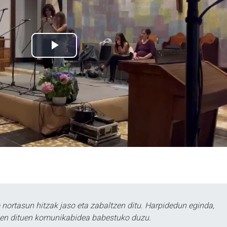
ortasun hitzak jaso eta zabaltzen ditu. Harpidedun eginda,
tzen dituen komunikabidea babestuko duzu.