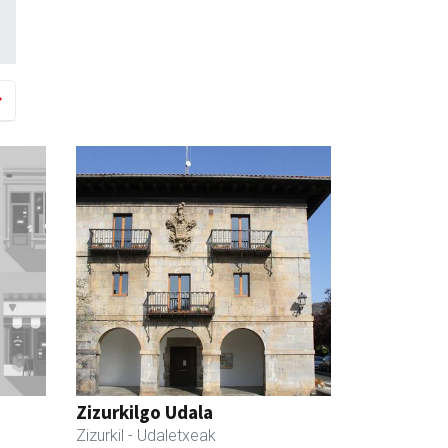
Zizurkilgo Udala
Zizurkil
- Udaletxeak