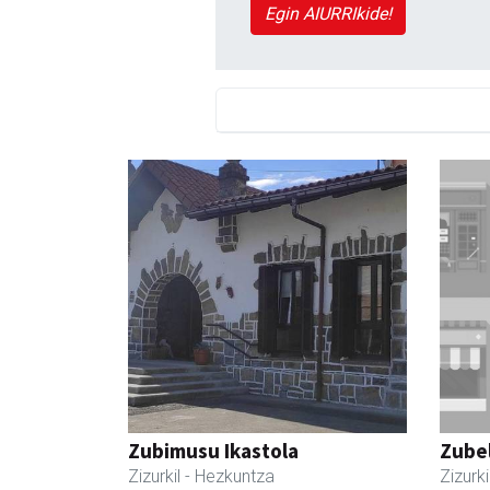
Egin AIURRIkide!
Zubimusu Ikastola
Zubel
Zizurkil
- Hezkuntza
Zizurki