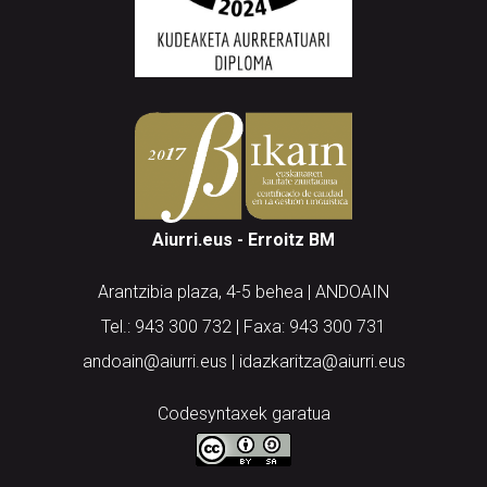
Aiurri.eus - Erroitz BM
Arantzibia plaza, 4-5 behea | ANDOAIN
Tel.: 943 300 732 | Faxa: 943 300 731
andoain@aiurri.eus | idazkaritza@aiurri.eus
Codesyntaxek garatua