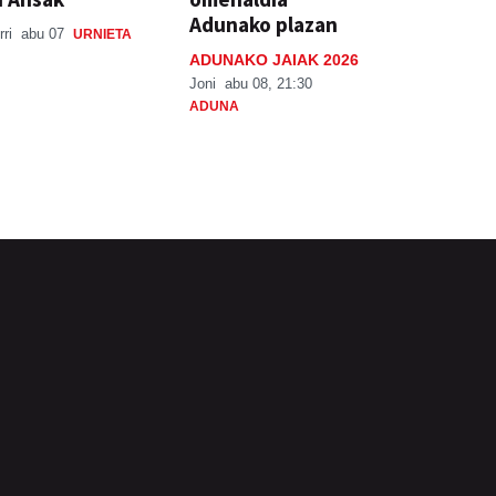
Adunako plazan
rri
abu 07
URNIETA
ADUNAKO JAIAK 2026
Joni
abu 08, 21:30
ADUNA