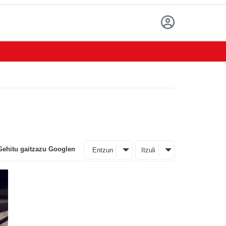
Gehitu gaitzazu Googlen
Entzun
Itzuli