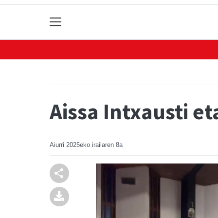
Aissa Intxausti et
Aiurri
2025eko irailaren 8a