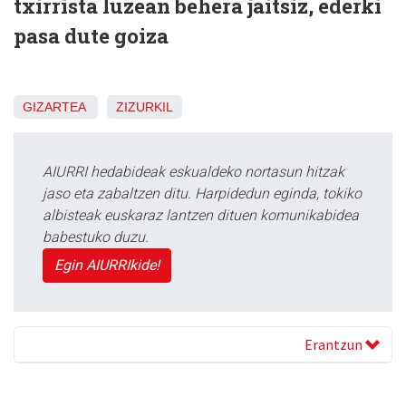
txirrista luzean behera jaitsiz, ederki
pasa dute goiza
GIZARTEA
ZIZURKIL
AIURRI hedabideak eskualdeko nortasun hitzak
jaso eta zabaltzen ditu. Harpidedun eginda, tokiko
albisteak euskaraz lantzen dituen komunikabidea
babestuko duzu.
Egin AIURRIkide!
Erantzun