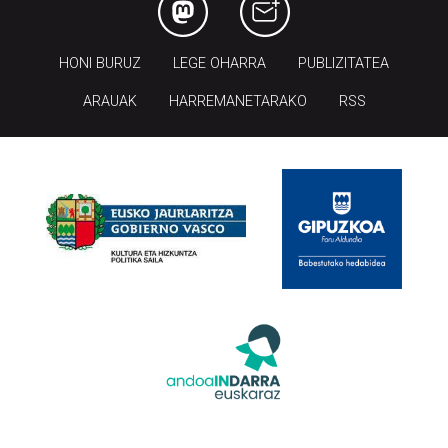
HONI BURUZ
LEGE OHARRA
PUBLIZITATEA
ARAUAK
HARREMANETARAKO
RSS