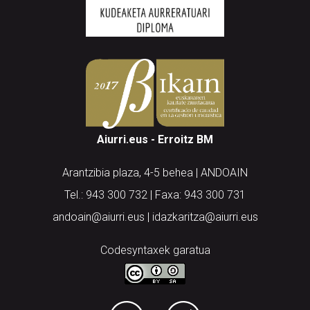
Aiurri.eus - Erroitz BM
Arantzibia plaza, 4-5 behea | ANDOAIN
Tel.: 943 300 732 | Faxa: 943 300 731
andoain@aiurri.eus | idazkaritza@aiurri.eus
Codesyntaxek garatua