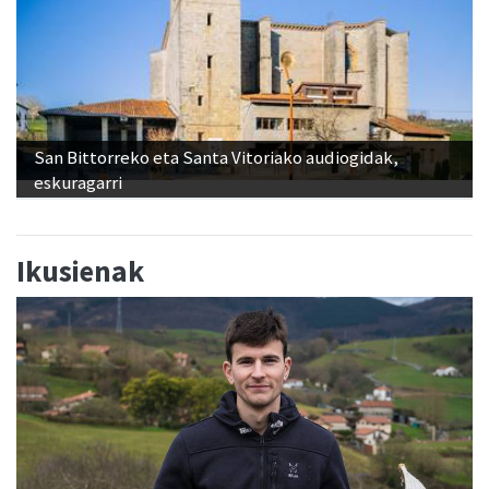
San Bittorreko eta Santa Vitoriako audiogidak,
eskuragarri
Ikusienak