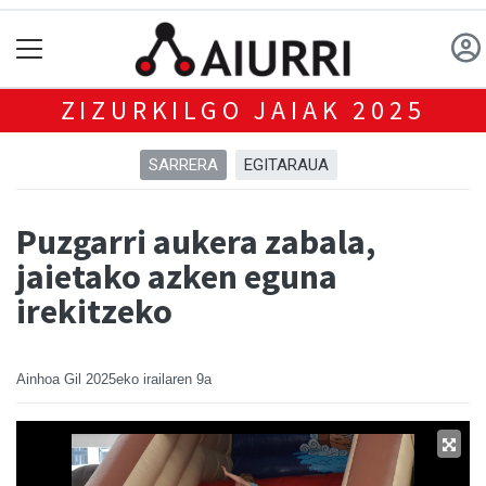
ZIZURKILGO JAIAK 2025
SARRERA
EGITARAUA
Puzgarri aukera zabala,
jaietako azken eguna
irekitzeko
Ainhoa Gil
2025eko irailaren 9a