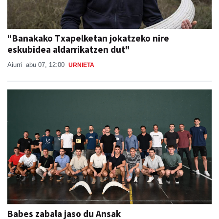
"Banakako Txapelketan jokatzeko nire
eskubidea aldarrikatzen dut"
Aiurri
abu 07, 12:00
URNIETA
Babes zabala jaso du Ansak
Aiurri
abu 07, 13:55
URNIETA