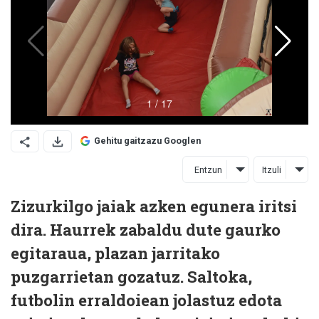
Gehitu gaitzazu Googlen
Entzun
Itzuli
Zizurkilgo jaiak azken egunera iritsi
dira. Haurrek zabaldu dute gaurko
egitaraua, plazan jarritako
puzgarrietan gozatuz. Saltoka,
futbolin erraldoiean jolastuz edota