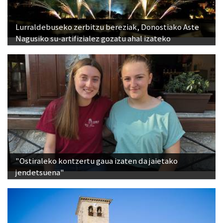
Lurraldebuseko zerbitzu bereziak, Donostiako Aste
Nagusiko su-artifizialez gozatu ahal izateko
"Ostiraleko kontzertu gaua izaten da jaietako
jendetsuena"