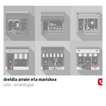
Previous
Next
Zubimusu Ikastola
Zizurkil
- Hezkuntza