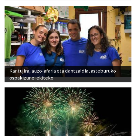
Kantujira, auzo-afaria eta dantzaldia, asteburuko
ospakizunei ekiteko