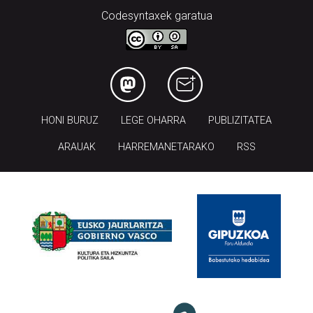
HONI BURUZ
LEGE OHARRA
PUBLIZITATEA
ARAUAK
HARREMANETARAKO
RSS