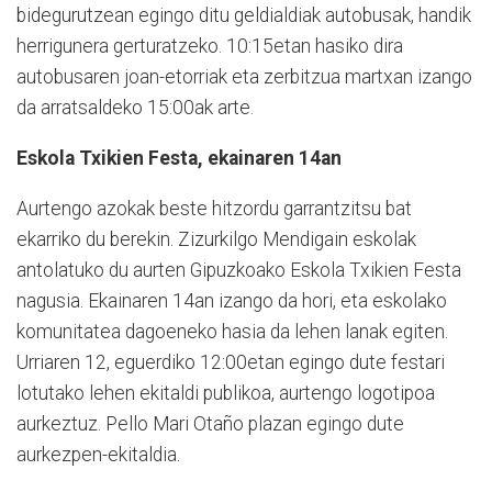
bidegurutzean egingo ditu geldialdiak autobusak, handik
herrigunera gerturatzeko. 10:15etan hasiko dira
autobusaren joan-etorriak eta zerbitzua martxan izango
da arratsaldeko 15:00ak arte.
Eskola Txikien Festa, ekainaren 14an
Aurtengo azokak beste hitzordu garrantzitsu bat
ekarriko du berekin. Zizurkilgo Mendigain eskolak
antolatuko du aurten Gipuzkoako Eskola Txikien Festa
nagusia. Ekainaren 14an izango da hori, eta eskolako
komunitatea dagoeneko hasia da lehen lanak egiten.
Urriaren 12, eguerdiko 12:00etan egingo dute festari
lotutako lehen ekitaldi publikoa, aurtengo logotipoa
aurkeztuz. Pello Mari Otaño plazan egingo dute
aurkezpen-ekitaldia.