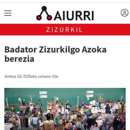
ZIZURKIL
Badator Zizurkilgo Azoka
berezia
Ainhoa Gil
2025eko urriaren 10a