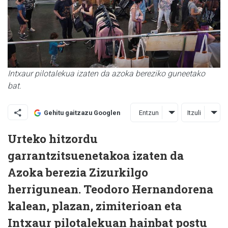
Intxaur pilotalekua izaten da azoka bereziko guneetako
bat.
Entzun
Itzuli
Gehitu gaitzazu Googlen
Urteko hitzordu
garrantzitsuenetakoa izaten da
Azoka berezia Zizurkilgo
herrigunean. Teodoro Hernandorena
kalean, plazan, zimiterioan eta
Intxaur pilotalekuan hainbat postu