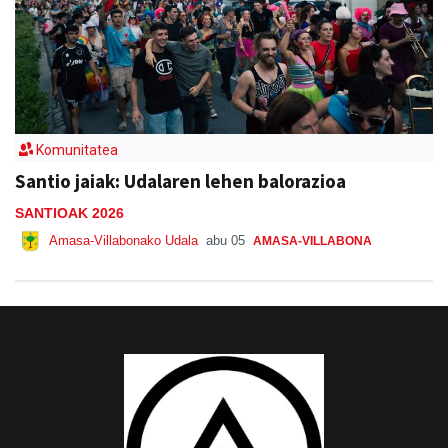
Komunitatea
Santio jaiak: Udalaren lehen balorazioa
SANTIOAK 2026
Amasa-Villabonako Udala
abu 05
AMASA-VILLABONA