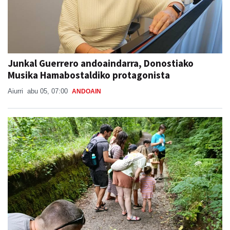
Junkal Guerrero andoaindarra, Donostiako
Musika Hamabostaldiko protagonista
Aiurri
abu 05, 07:00
ANDOAIN
Naturan murgiltzeko jarduerak, Leizaran