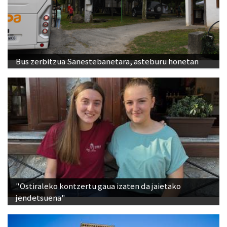
Bus zerbitzua Sanestebanetara, asteburu honetan
"Ostiraleko kontzertu gaua izaten da jaietako
jendetsuena"