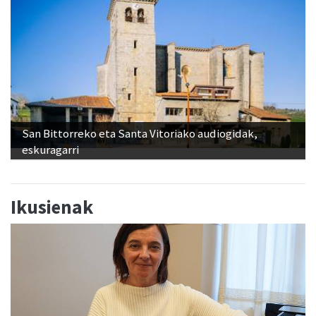
San Bittorreko eta Santa Vitoriako audiogidak,
eskuragarri
Ikusienak