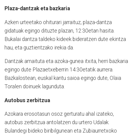
Plaza-dantzak eta bazkaria
Azken urteetako ohiturari jarraituz, plaza-dantza
gidatuak egingo dituzte plazan, 12:30etan hasita.
Bukalai dantza taldeko kideek bideratzen dute ekintza
hau, eta guztientzako irekia da.
Dantzak amaituta eta azoka-gunea itxita, herri bazkaria
egingo dute Plazaetxeberrin 14:30etatik aurrera.
Bazkalostean, euskal kantu saioa egingo dute, Olaia
Toralen doinuek lagunduta.
Autobus zerbitzua
Azokara erosotasun osoz gerturatu ahal izateko,
autobus zerbitzua antolatzen du urtero Udalak.
Bulandegi bideko biribilgunean eta Zubiaurretxoko