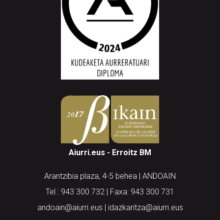
Aiurri.eus - Erroitz BM
Arantzibia plaza, 4-5 behea | ANDOAIN
Tel.: 943 300 732 | Faxa: 943 300 731
andoain@aiurri.eus | idazkaritza@aiurri.eus
Codesyntaxek garatua