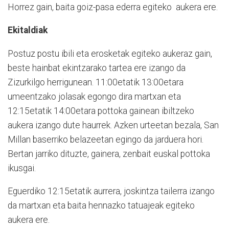
Horrez gain, baita goiz-pasa ederra egiteko aukera ere.
Ekitaldiak
Postuz postu ibili eta erosketak egiteko aukeraz gain,
beste hainbat ekintzarako tartea ere izango da
Zizurkilgo herrigunean. 11:00etatik 13:00etara
umeentzako jolasak egongo dira martxan eta
12:15etatik 14:00etara pottoka gainean ibiltzeko
aukera izango dute haurrek. Azken urteetan bezala, San
Millan baserriko belazeetan egingo da jarduera hori.
Bertan jarriko dituzte, gainera, zenbait euskal pottoka
ikusgai.
Eguerdiko 12:15etatik aurrera, joskintza tailerra izango
da martxan eta baita hennazko tatuajeak egiteko
aukera ere.