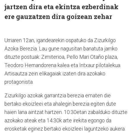
jartzen dira eta ekintza ezberdinak
ere gauzatzen dira goizean zehar
Urriaren 12an, igandearekin ospatuko da Zizurkilgo
Azoka Berezia. Lau gune nagusitan banatuta jarriko
dituzte postuak: Zimiterioa, Pello Mari Otaño plaza,
Teodoro Hernandorena kalea eta Intxaur pilotalekua.
Artisautza zein elikagaiak izaten dira azokako
protagonista.
Zizurkilgo azokak garrantzia berezia ematen die
bertako ekoizleei eta ahalegin berezia egiten dute
haien lana aintzat hartzen. 10:30etan zabalduko dituzte
azokako ateak eta 14:30k arte irekita egongo da
erosketak eginez bertako ekoizleei laguntzeko aukera.