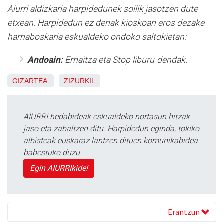
Aiurri aldizkaria harpidedunek soilik jasotzen dute
etxean. Harpidedun ez denak kioskoan eros dezake
hamaboskaria eskualdeko ondoko saltokietan:
Andoain:
Ernaitza eta Stop liburu-dendak.
GIZARTEA
ZIZURKIL
AIURRI hedabideak eskualdeko nortasun hitzak
jaso eta zabaltzen ditu. Harpidedun eginda, tokiko
albisteak euskaraz lantzen dituen komunikabidea
babestuko duzu.
Egin AIURRIkide!
Erantzun