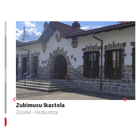
Previous
Next
Zubimusu Ikastola
Zizurkil
- Hezkuntza