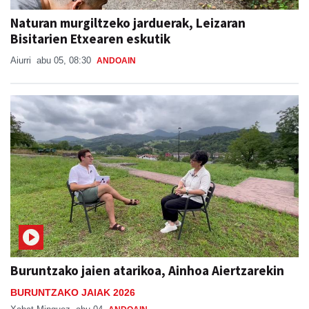
Bisitarien Etxearen eskutik
Aiurri
abu 05, 08:30
ANDOAIN
Buruntzako jaien atarikoa, Ainhoa Aiertzarekin
BURUNTZAKO JAIAK 2026
Xabat Minguez
abu 04
ANDOAIN