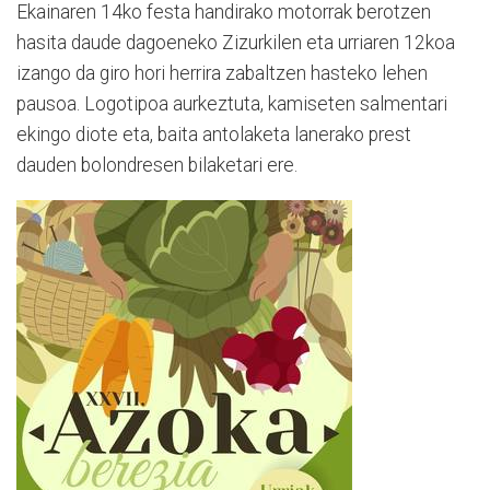
Ekainaren 14ko festa handirako motorrak berotzen
hasita daude dagoeneko Zizurkilen eta urriaren 12koa
izango da giro hori herrira zabaltzen hasteko lehen
pausoa. Logotipoa aurkeztuta, kamiseten salmentari
ekingo diote eta, baita antolaketa lanerako prest
dauden bolondresen bilaketari ere.