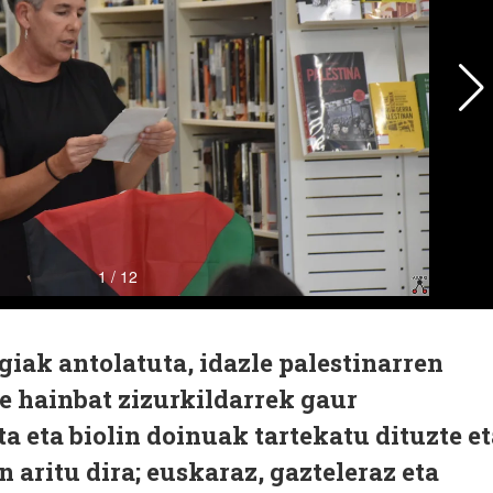
giak antolatuta, idazle palestinarren
te hainbat zizurkildarrek gaur
ta eta biolin doinuak tartekatu dituzte e
 aritu dira; euskaraz, gazteleraz eta