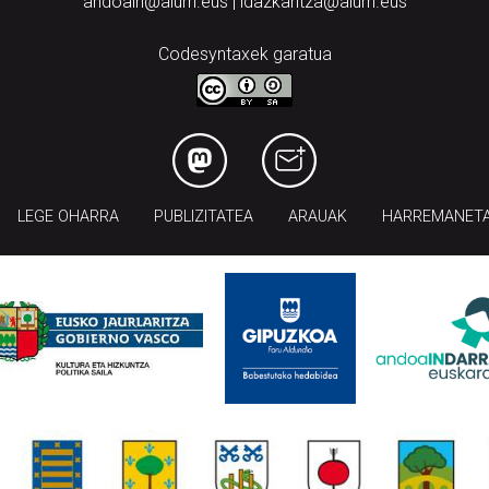
andoain@aiurri.eus | idazkaritza@aiurri.eus
Codesyntaxek garatua
LEGE OHARRA
PUBLIZITATEA
ARAUAK
HARREMANET