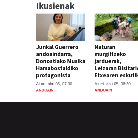
Ikusienak
Junkal Guerrero
Naturan
andoaindarra,
murgiltzeko
Donostiako Musika
jarduerak,
Hamabostaldiko
Leizaran Bisitar
protagonista
Etxearen eskuti
Aiurri
abu 05, 07:00
Aiurri
abu 05, 08:30
ANDOAIN
ANDOAIN