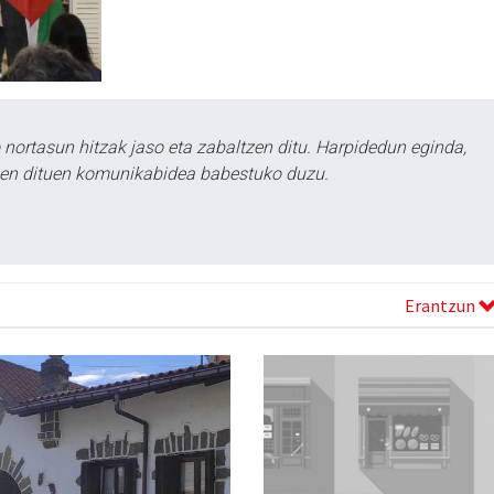
ortasun hitzak jaso eta zabaltzen ditu. Harpidedun eginda,
tzen dituen komunikabidea babestuko duzu.
Erantzun