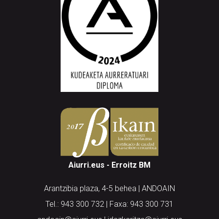
Aiurri.eus - Erroitz BM
Arantzibia plaza, 4-5 behea | ANDOAIN
Tel.: 943 300 732 | Faxa: 943 300 731