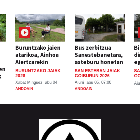
Buruntzako jaien
Bus zerbitzua
Bi
atarikoa, Ainhoa
Sanestebanetara,
di
Aiertzarekin
asteburu honetan
e
ien
BURUNTZAKO JAIAK
SAN ESTEBAN JAIAK
SA
k
2026
GOIBURUN 2026
GO
Xabat Minguez
abu 04
Aiurri
abu 05, 07:00
Aiu
ANDOAIN
ANDOAIN