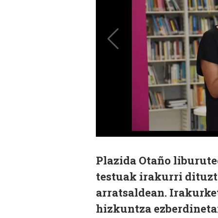
Plazida Otaño liburute
testuak irakurri dituz
arratsaldean. Irakurke
hizkuntza ezberdinetan