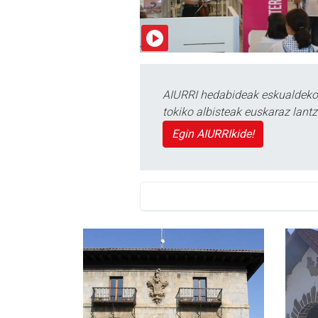
AIURRI hedabideak eskualdeko n
tokiko albisteak euskaraz lan
Egin AIURRIkide!