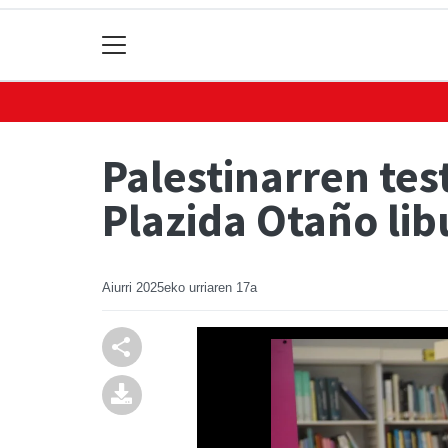
Palestinarren tes
Plazida Otaño li
Aiurri
2025eko urriaren 17a