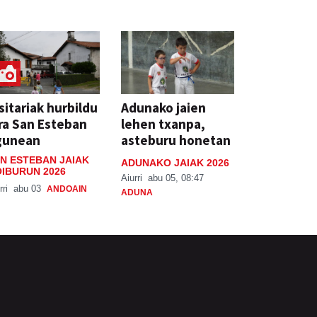
sitariak hurbildu
Adunako jaien
ra San Esteban
lehen txanpa,
gunean
asteburu honetan
N ESTEBAN JAIAK
ADUNAKO JAIAK 2026
IBURUN 2026
Aiurri
abu 05, 08:47
rri
abu 03
ANDOAIN
ADUNA