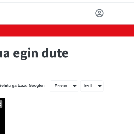
ua egin dute
Gehitu gaitzazu Googlen
Entzun
Itzuli