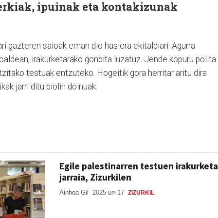
lerkiak, ipuinak eta kontakizunak
ri gazteren saioak eman dio hasiera ekitaldiari. Agurra
oaldean, irakurketarako gonbita luzatuz. Jende kopuru polita
tzitako testuak entzuteko. Hogeitik gora herritar aritu dira
kak jarri ditu biolin doinuak.
Egile palestinarren testuen irakurketa
jarraia, Zizurkilen
Ainhoa Gil
2025 urr 17
ZIZURKIL