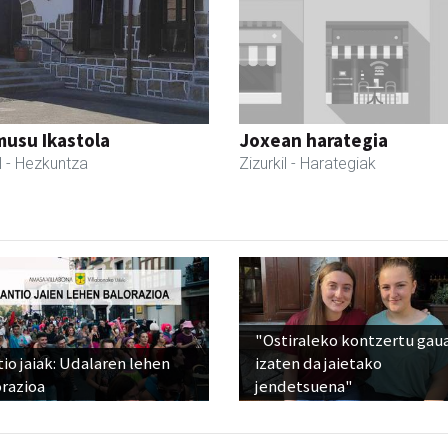
usu Ikastola
Joxean harategia
l
- Hezkuntza
Zizurkil
- Harategiak
"Ostiraleko kontzertu gau
io jaiak: Udalaren lehen
izaten da jaietako
razioa
jendetsuena"