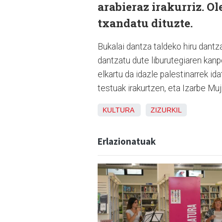
arabieraz irakurriz. O
txandatu dituzte.
Bukalai dantza taldeko hiru dantza
dantzatu dute liburutegiaren kanp
elkartu da idazle palestinarrek ida
testuak irakurtzen, eta Izarbe Muji
KULTURA
ZIZURKIL
Erlazionatuak