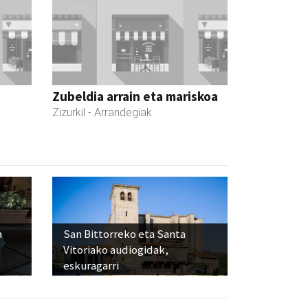
Zubeldia arrain eta mariskoa
Zizurkil
- Arrandegiak
a
San Bittorreko eta Santa
Vitoriako audiogidak,
eskuragarri