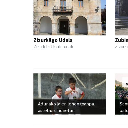
Zizurkilgo Udala
Zubim
Zizurkil
- Udaletxeak
Zizurki
Adunako jaien lehen txanpa,
Sant
asteburu honetan
balo