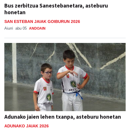
Bus zerbitzua Sanestebanetara, asteburu
honetan
SAN ESTEBAN JAIAK GOIBURUN 2026
Aiurri
abu 05
ANDOAIN
Adunako jaien lehen txanpa, asteburu honetan
ADUNAKO JAIAK 2026