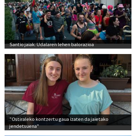
Santio jaiak: Udalaren lehen balorazioa
"Ostiraleko kontzertu gaua izaten da jaietako
jendetsuena"