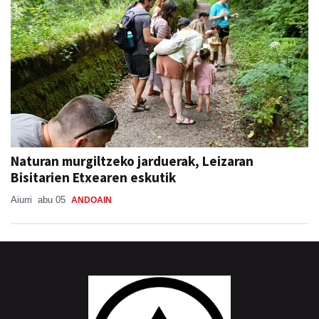
Naturan murgiltzeko jarduerak, Leizaran
Bisitarien Etxearen eskutik
Aiurri
abu 05
ANDOAIN