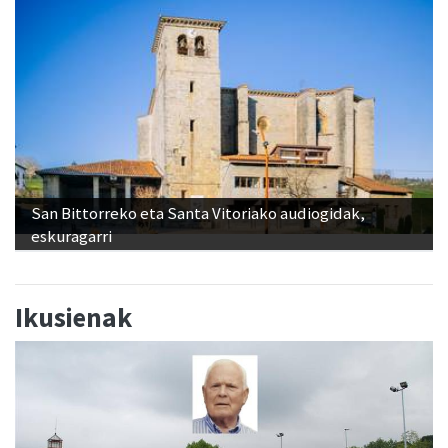
San Bittorreko eta Santa Vitoriako audiogidak,
eskuragarri
Ikusienak