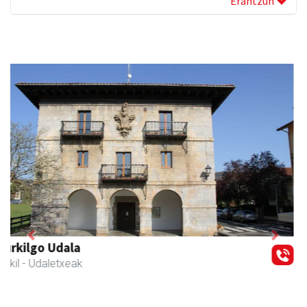
Erantzun
Previous
Next
Zubeldia arrain eta mariskoa
Zizurkil
- Arrandegiak