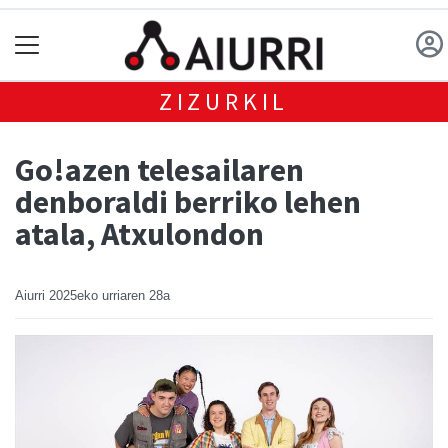
ZIZURKIL
Go!azen telesailaren
denboraldi berriko lehen
atala, Atxulondon
Aiurri
2025eko urriaren 28a