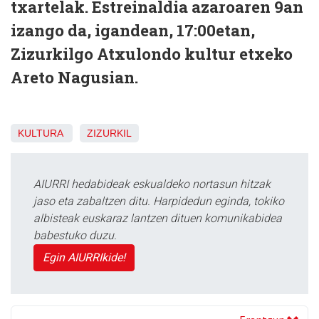
txartelak. Estreinaldia azaroaren 9an
izango da, igandean, 17:00etan,
Zizurkilgo Atxulondo kultur etxeko
Areto Nagusian.
KULTURA
ZIZURKIL
AIURRI hedabideak eskualdeko nortasun hitzak
jaso eta zabaltzen ditu. Harpidedun eginda, tokiko
albisteak euskaraz lantzen dituen komunikabidea
babestuko duzu.
Egin AIURRIkide!