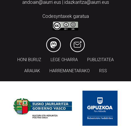
andoain@aiurri.eus | idazkaritza@aiurri.eus
Codesyntaxek garatua
HONI BURUZ
LEGE OHARRA
PUBLIZITATEA
ARAUAK
HARREMANETARAKO
RSS