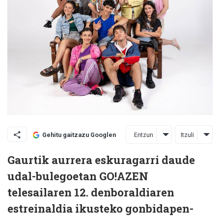
Entzun
Itzuli
Gehitu gaitzazu Googlen
Gaurtik aurrera eskuragarri daude
udal-bulegoetan GO!AZEN
telesailaren 12. denboraldiaren
estreinaldia ikusteko gonbidapen-