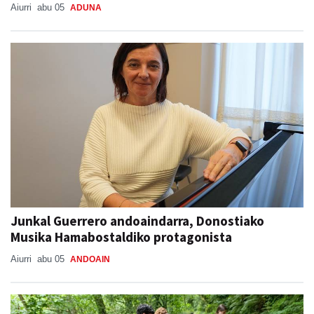
Aiurri
abu 05
ADUNA
Junkal Guerrero andoaindarra, Donostiako
Musika Hamabostaldiko protagonista
Aiurri
abu 05
ANDOAIN