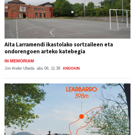
Aita Larramendi ikastolako sortzaileen eta
ondorengoen arteko katebegia
IN MEMORIAM
Jon Ander Ubeda
abu 06, 11:38
ANDOAIN