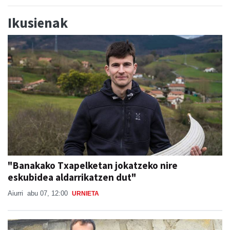
Ikusienak
"Banakako Txapelketan jokatzeko nire
eskubidea aldarrikatzen dut"
Aiurri
abu 07, 12:00
URNIETA