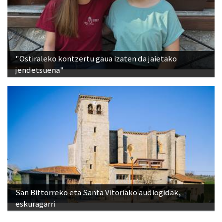
"Ostiraleko kontzertu gaua izaten da jaietako
jendetsuena"
San Bittorreko eta Santa Vitoriako audiogidak,
eskuragarri