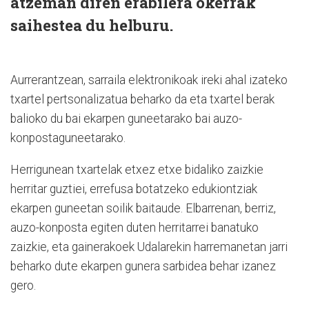
atzeman diren erabilera okerrak
saihestea du helburu.
Aurrerantzean, sarraila elektronikoak ireki ahal izateko
txartel pertsonalizatua beharko da eta txartel berak
balioko du bai ekarpen guneetarako bai auzo-
konpostaguneetarako.
Herrigunean txartelak etxez etxe bidaliko zaizkie
herritar guztiei, errefusa botatzeko edukiontziak
ekarpen guneetan soilik baitaude. Elbarrenan, berriz,
auzo-konposta egiten duten herritarrei banatuko
zaizkie, eta gainerakoek Udalarekin harremanetan jarri
beharko dute ekarpen gunera sarbidea behar izanez
gero.