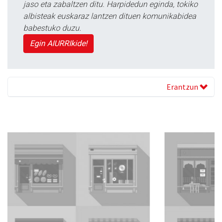
jaso eta zabaltzen ditu. Harpidedun eginda, tokiko
albisteak euskaraz lantzen dituen komunikabidea
babestuko duzu.
Egin AIURRIkide!
Erantzun