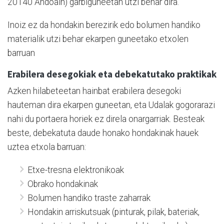
20140 Andoain) garbiguneetan utzi behar dira.
Inoiz ez da hondakin berezirik edo bolumen handiko
materialik utzi behar ekarpen guneetako etxolen
barruan
Erabilera desegokiak eta debekatutako praktikak
Azken hilabeteetan hainbat erabilera desegoki
hauteman dira ekarpen guneetan, eta Udalak gogorarazi
nahi du portaera horiek ez direla onargarriak. Besteak
beste, debekatuta daude honako hondakinak hauek
uztea etxola barruan:
Etxe-tresna elektronikoak
Obrako hondakinak
Bolumen handiko traste zaharrak
Hondakin arriskutsuak (pinturak, pilak, bateriak,