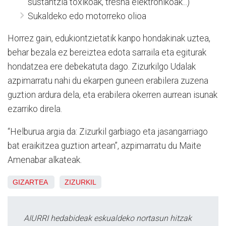
sustantzia toxikoak, tresna elektronikoak...)
Sukaldeko edo motorreko olioa
Horrez gain, edukiontzietatik kanpo hondakinak uztea,
behar bezala ez bereiztea edota sarraila eta egiturak
hondatzea ere debekatuta dago. Zizurkilgo Udalak
azpimarratu nahi du ekarpen guneen erabilera zuzena
guztion ardura dela, eta erabilera okerren aurrean isunak
ezarriko direla.
“Helburua argia da: Zizurkil garbiago eta jasangarriago
bat eraikitzea guztion artean”, azpimarratu du Maite
Amenabar alkateak.
GIZARTEA
ZIZURKIL
AIURRI hedabideak eskualdeko nortasun hitzak