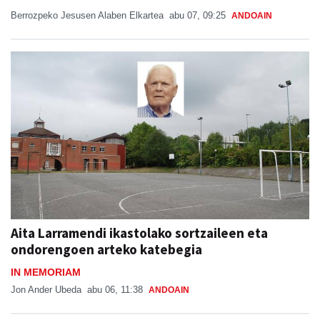
Berrozpeko Jesusen Alaben Elkartea
abu 07, 09:25
ANDOAIN
Aita Larramendi ikastolako sortzaileen eta
ondorengoen arteko katebegia
IN MEMORIAM
Jon Ander Ubeda
abu 06, 11:38
ANDOAIN