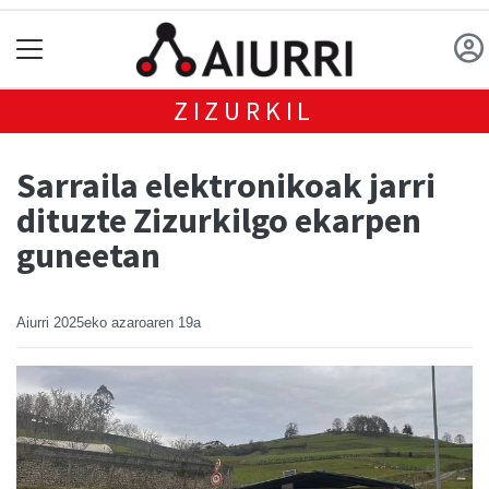
ZIZURKIL
Sarraila elektronikoak jarri
dituzte Zizurkilgo ekarpen
guneetan
Aiurri
2025eko azaroaren 19a