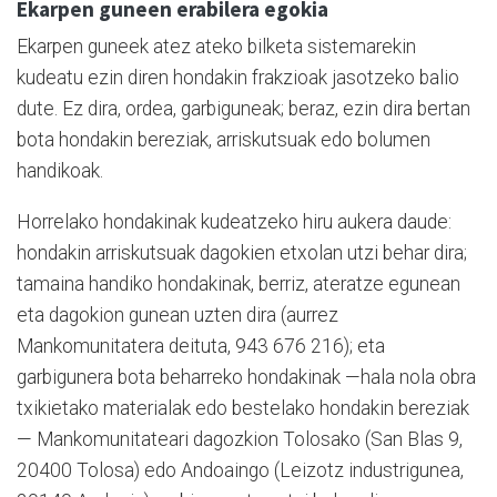
Ekarpen guneen erabilera egokia
Ekarpen guneek atez ateko bilketa sistemarekin
kudeatu ezin diren hondakin frakzioak jasotzeko balio
dute. Ez dira, ordea, garbiguneak; beraz, ezin dira bertan
bota hondakin bereziak, arriskutsuak edo bolumen
handikoak.
Horrelako hondakinak kudeatzeko hiru aukera daude:
hondakin arriskutsuak dagokien etxolan utzi behar dira;
tamaina handiko hondakinak, berriz, ateratze egunean
eta dagokion gunean uzten dira (aurrez
Mankomunitatera deituta, 943 676 216); eta
garbigunera bota beharreko hondakinak —hala nola obra
txikietako materialak edo bestelako hondakin bereziak
— Mankomunitateari dagozkion Tolosako (San Blas 9,
20400 Tolosa) edo Andoaingo (Leizotz industrigunea,