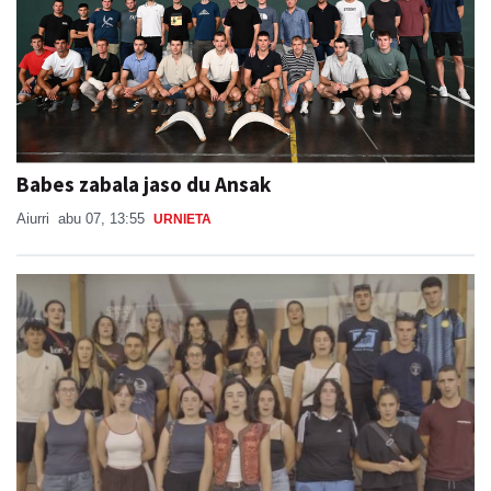
Babes zabala jaso du Ansak
Aiurri
abu 07, 13:55
URNIETA