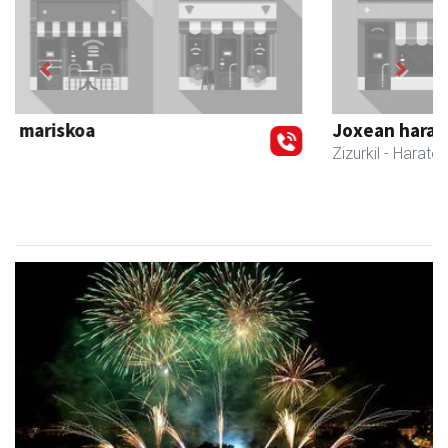
Previous
Next
Joxean harategia
Zizurkil
- Harategiak