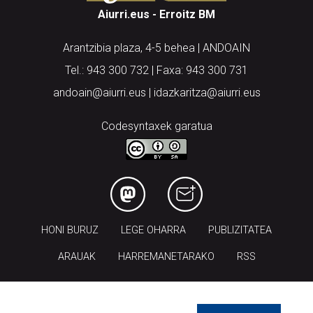
Aiurri.eus - Erroitz BM
Arantzibia plaza, 4-5 behea | ANDOAIN
Tel.: 943 300 732 | Faxa: 943 300 731
andoain@aiurri.eus | idazkaritza@aiurri.eus
Codesyntaxek garatua
HONI BURUZ
LEGE OHARRA
PUBLIZITATEA
ARAUAK
HARREMANETARAKO
RSS