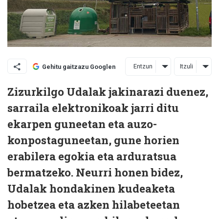
Entzun
Itzuli
Gehitu gaitzazu Googlen
Zizurkilgo Udalak jakinarazi duenez,
sarraila elektronikoak jarri ditu
ekarpen guneetan eta auzo-
konpostaguneetan, gune horien
erabilera egokia eta arduratsua
bermatzeko. Neurri honen bidez,
Udalak hondakinen kudeaketa
hobetzea eta azken hilabeteetan