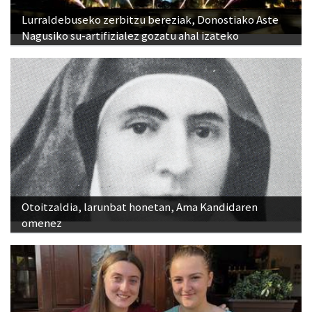
Lurraldebuseko zerbitzu bereziak, Donostiako Aste
Nagusiko su-artifizialez gozatu ahal izateko
Otoitzaldia, larunbat honetan, Ama Kandidaren
omenez