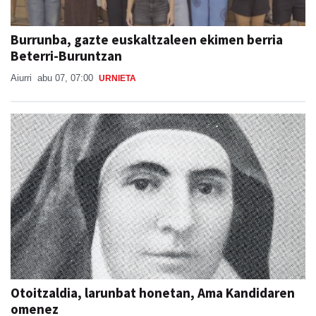
Burrunba, gazte euskaltzaleen ekimen berria
Beterri-Buruntzan
Aiurri
abu 07, 07:00
URNIETA
Otoitzaldia, larunbat honetan, Ama Kandidaren
omenez