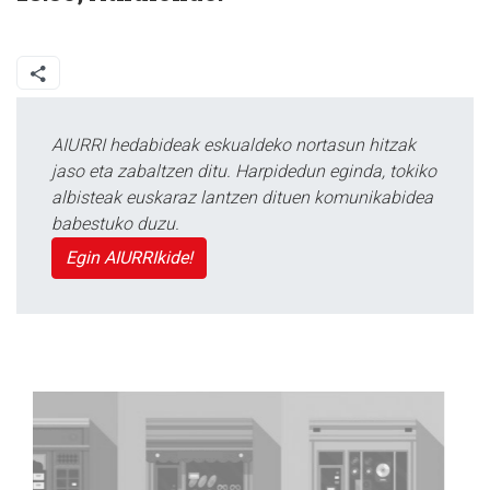
AIURRI hedabideak eskualdeko nortasun hitzak
jaso eta zabaltzen ditu. Harpidedun eginda, tokiko
albisteak euskaraz lantzen dituen komunikabidea
babestuko duzu.
Egin AIURRIkide!