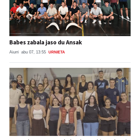
Babes zabala jaso du Ansak
Aiurri
abu 07, 13:55
URNIETA
Burrunba, gazte euskaltzaleen ekimen berria
Beterri-Buruntzan