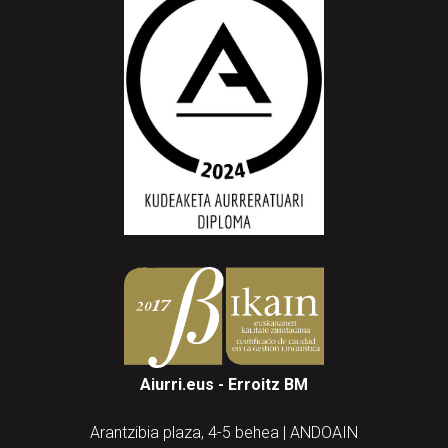
Aiurri.eus - Erroitz BM
Arantzibia plaza, 4-5 behea | ANDOAIN
Tel.: 943 300 732 | Faxa: 943 300 731