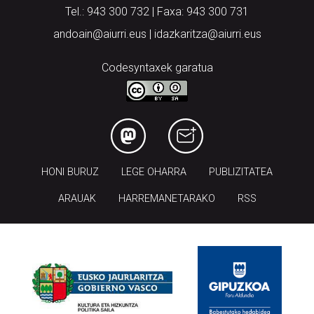
andoain@aiurri.eus | idazkaritza@aiurri.eus
Codesyntaxek garatua
HONI BURUZ
LEGE OHARRA
PUBLIZITATEA
ARAUAK
HARREMANETARAKO
RSS