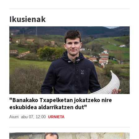
Ikusienak
"Banakako Txapelketan jokatzeko nire
eskubidea aldarrikatzen dut"
Aiurri
abu 07, 12:00
URNIETA