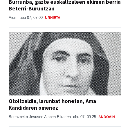
Aiurri
abu 07, 07:00
URNIETA
Otoitzaldia, larunbat honetan, Ama
Kandidaren omenez
Berrozpeko Jesusen Alaben Elkartea
abu 07, 09:25
ANDOAIN