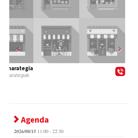
Previous
Next
Zubimusu Ikastola
Zizurkil
- Hezkuntza
Agenda
2026/08/15
11:00 - 22:30
Zizurkil