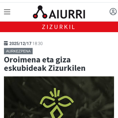
ZIZURKIL
2025/12/17
18:30
AURKEZPENA
Oroimena eta giza
eskubideak Zizurkilen