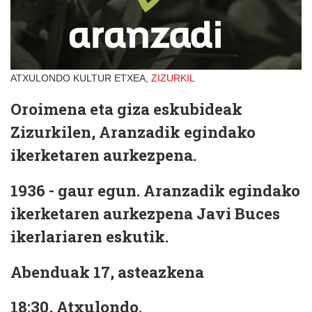
ATXULONDO KULTUR ETXEA,
ZIZURKIL
Oroimena eta giza eskubideak
Zizurkilen, Aranzadik egindako
ikerketaren aurkezpena.
1936 - gaur egun. Aranzadik egindako
ikerketaren aurkezpena Javi Buces
ikerlariaren eskutik.
Abenduak 17, asteazkena
18:30, Atxulondo.