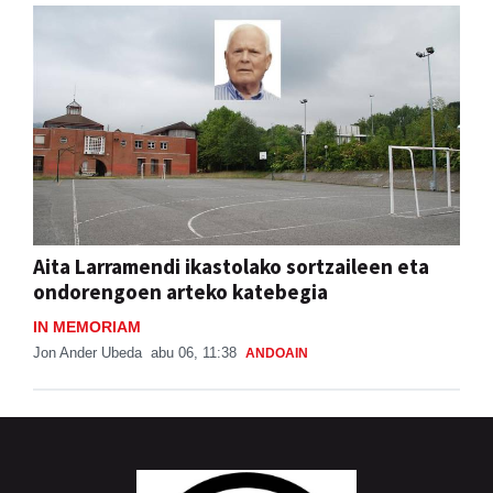
Aita Larramendi ikastolako sortzaileen eta
ondorengoen arteko katebegia
IN MEMORIAM
Jon Ander Ubeda
abu 06, 11:38
ANDOAIN