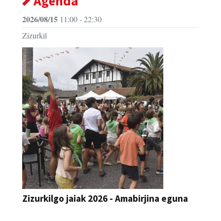
Agenda
2026/08/15
11:00 - 22:30
Zizurkil
Zizurkilgo jaiak 2026 - Amabirjina eguna
JAIA