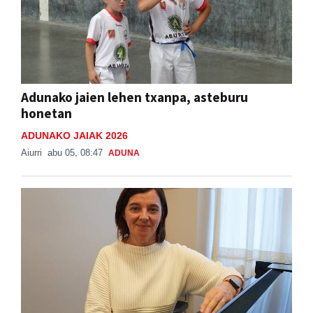
Adunako jaien lehen txanpa, asteburu
honetan
ADUNAKO JAIAK 2026
Aiurri
abu 05, 08:47
ADUNA