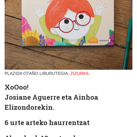
PLAZIDA OTAÑO LIBURUTEGIA,
ZIZURKIL
XoOoo!
Josiane Aguerre eta Ainhoa
Elizondorekin.
6 urte arteko haurrentzat