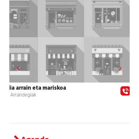
Previous
Next
Joxean harategia
Zizurkil
- Harategiak