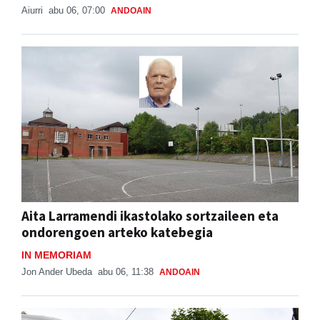
Aiurri
abu 06, 07:00
ANDOAIN
Aita Larramendi ikastolako sortzaileen eta
ondorengoen arteko katebegia
IN MEMORIAM
Jon Ander Ubeda
abu 06, 11:38
ANDOAIN