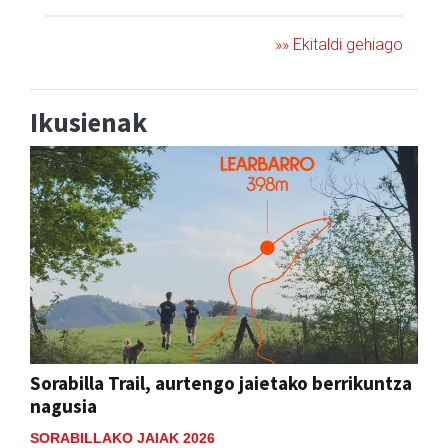
»» Ekitaldi gehiago
Ikusienak
Sorabilla Trail, aurtengo jaietako berrikuntza
nagusia
SORABILLAKO JAIAK 2026