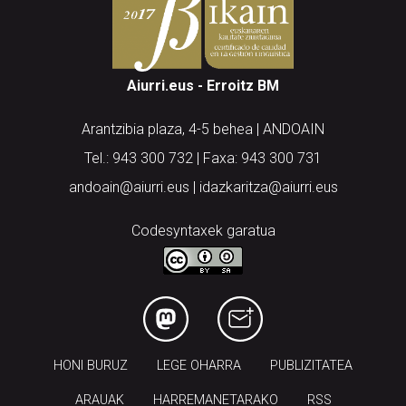
Aiurri.eus - Erroitz BM
Arantzibia plaza, 4-5 behea | ANDOAIN
Tel.: 943 300 732 | Faxa: 943 300 731
andoain@aiurri.eus | idazkaritza@aiurri.eus
Codesyntaxek garatua
HONI BURUZ
LEGE OHARRA
PUBLIZITATEA
ARAUAK
HARREMANETARAKO
RSS