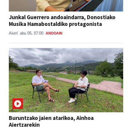
Junkal Guerrero andoaindarra, Donostiako
Musika Hamabostaldiko protagonista
Aiurri
abu 05, 07:00
ANDOAIN
Buruntzako jaien atarikoa, Ainhoa
Aiertzarekin