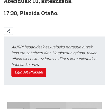
Abenduak 10, asteazkena.
17:30, Plazida Otaño.
AIURRI hedabideak eskualdeko nortasun hitzak
jaso eta zabaltzen ditu. Harpidedun eginda, tokiko
albisteak euskaraz lantzen dituen komunikabidea
babestuko duzu.
Egin AIURRIkide!