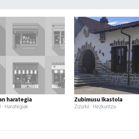
an harategia
Zubimusu Ikastola
l
- Harategiak
Zizurkil
- Hezkuntza