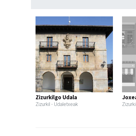
Zizurkilgo Udala
Joxe
Zizurkil
- Udaletxeak
Zizurki