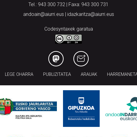
Tel.: 943 300 732 | Faxa: 943 300 731
andoain@aiurri.eus | idazkaritza@aiurri.eus
Codesyntaxek garatua
LEGE OHARRA
PUBLIZITATEA
ARAUAK
HARREMANET