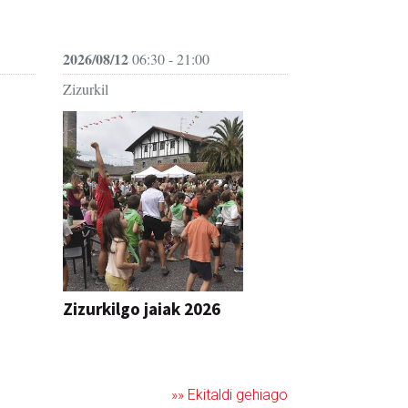
2026/08/12
06:30 - 21:00
Zizurkil
Zizurkilgo jaiak 2026
JAIA
»» Ekitaldi gehiago