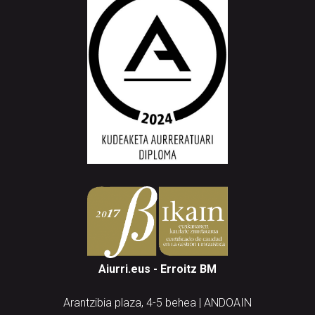
Aiurri.eus - Erroitz BM
Arantzibia plaza, 4-5 behea | ANDOAIN