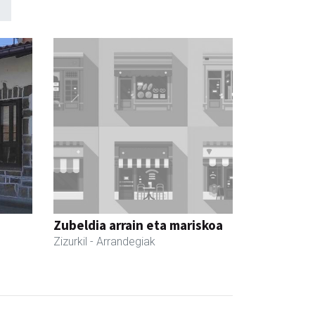
Zubeldia arrain eta mariskoa
Zizurkil
- Arrandegiak