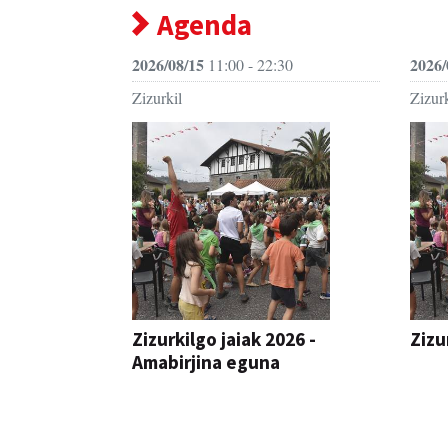
Agenda
2026/08/15
2026/
11:00 - 22:30
Zizurkil
Zizurk
Zizurkilgo jaiak 2026 -
Zizu
Amabirjina eguna
JAIA
JAIA