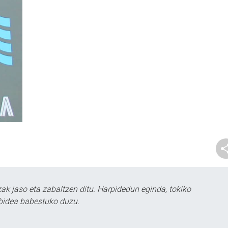
k jaso eta zabaltzen ditu. Harpidedun eginda, tokiko
bidea babestuko duzu.