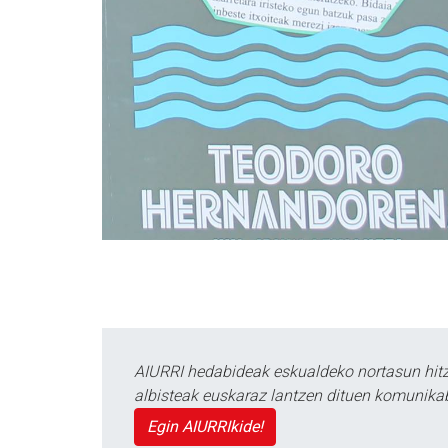
AIURRI hedabideak eskualdeko nortasun hitza
albisteak euskaraz lantzen dituen komunika
Egin AIURRIkide!