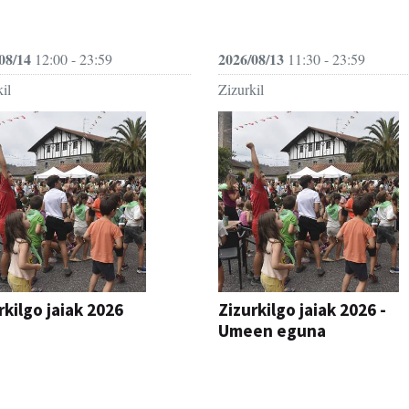
08/14
2026/08/13
12:00 - 23:59
11:30 - 23:59
il
Zizurkil
rkilgo jaiak 2026
Zizurkilgo jaiak 2026 -
Umeen eguna
JAIA