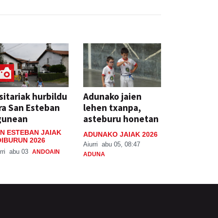
sitariak hurbildu
Adunako jaien
ra San Esteban
lehen txanpa,
gunean
asteburu honetan
N ESTEBAN JAIAK
ADUNAKO JAIAK 2026
IBURUN 2026
Aiurri
abu 05, 08:47
rri
abu 03
ANDOAIN
ADUNA