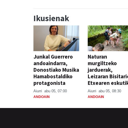
Ikusienak
Junkal Guerrero
Naturan
andoaindarra,
murgiltzeko
Donostiako Musika
jarduerak,
Hamabostaldiko
Leizaran Bisitar
protagonista
Etxearen eskuti
Aiurri
abu 05, 07:00
Aiurri
abu 05, 08:30
ANDOAIN
ANDOAIN