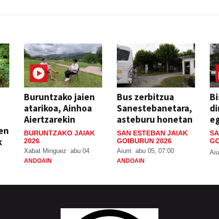
Buruntzako jaien
Bus zerbitzua
Bi
atarikoa, Ainhoa
Sanestebanetara,
di
Aiertzarekin
asteburu honetan
e
ien
BURUNTZAKO JAIAK
SAN ESTEBAN JAIAK
SA
k
2026
GOIBURUN 2026
GO
Xabat Minguez
abu 04
Aiurri
abu 05, 07:00
Aiu
ANDOAIN
ANDOAIN