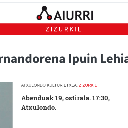
ZIZURKIL
rnandorena Ipuin Lehia
ATXULONDO KULTUR ETXEA,
ZIZURKIL
Abenduak 19, ostirala. 17:30,
Atxulondo.