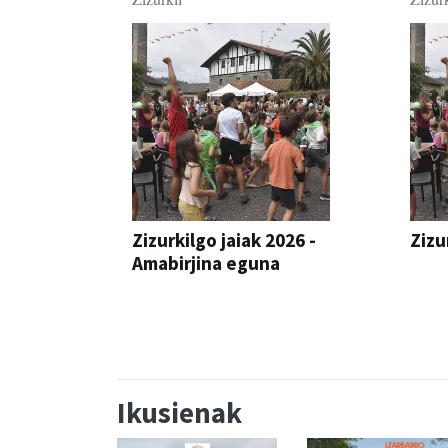
Zizurkilgo jaiak 2026 -
Zizu
Amabirjina eguna
JAIA
JAIA
Ikusienak