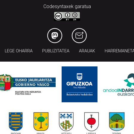
Codesyntaxek garatua
LEGE OHARRA
PUBLIZITATEA
ARAUAK
HARREMANET