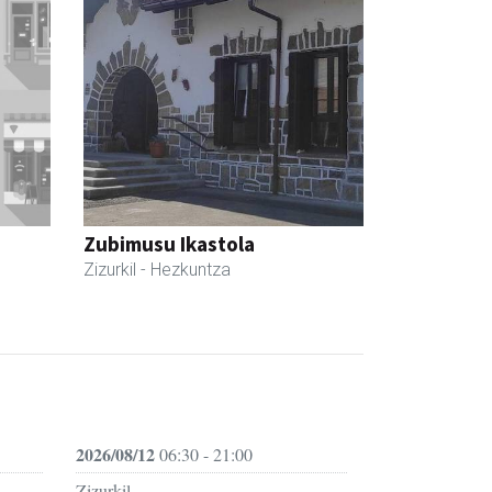
Zubimusu Ikastola
Zizurkil
- Hezkuntza
2026/08/12
06:30 - 21:00
Zizurkil