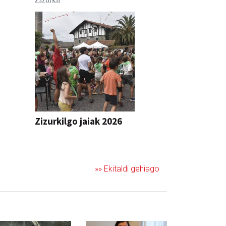
Zizurkilgo jaiak 2026
JAIA
»» Ekitaldi gehiago