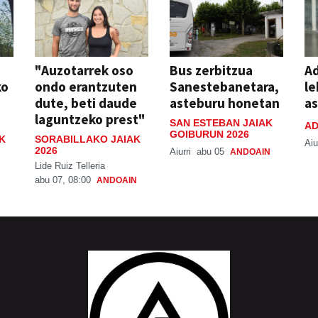
"Auzotarrek oso
Bus zerbitzua
Ad
ko
ondo erantzuten
Sanestebanetara,
le
dute, beti daude
asteburu honetan
a
laguntzeko prest"
SAN ESTEBAN JAIAK
AD
GOIBURUN 2026
K
SORABILLAKO JAIAK
Aiu
2026
Aiurri
abu 05
ANDOAIN
Lide Ruiz Telleria
abu 07, 08:00
ANDOAIN