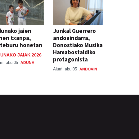
unako jaien
Junkal Guerrero
hen txanpa,
andoaindarra,
steburu honetan
Donostiako Musika
Hamabostaldiko
UNAKO JAIAK 2026
protagonista
rri
abu 05
ADUNA
Aiurri
abu 05
ANDOAIN