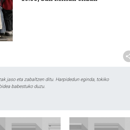
k jaso eta zabaltzen ditu. Harpidedun eginda, tokiko
bidea babestuko duzu.