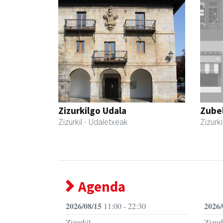
Zizurkilgo Udala
Zubel
Zizurkil
- Udaletxeak
Zizurki
Agenda
2026/08/15
2026/
11:00 - 22:30
Zizurkil
Zizurk