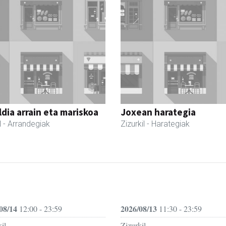
dia arrain eta mariskoa
Joxean harategia
l
- Arrandegiak
Zizurkil
- Harategiak
08/14
2026/08/13
12:00 - 23:59
11:30 - 23:59
il
Zizurkil