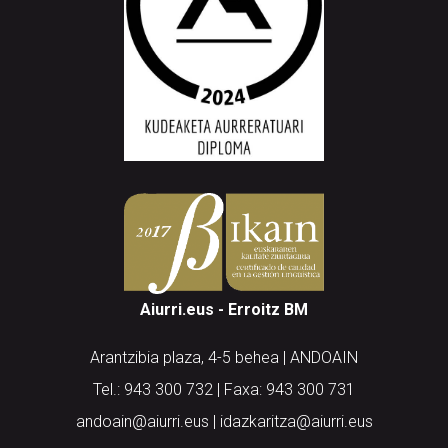
Aiurri.eus - Erroitz BM
Arantzibia plaza, 4-5 behea | ANDOAIN
Tel.: 943 300 732 | Faxa: 943 300 731
andoain@aiurri.eus | idazkaritza@aiurri.eus