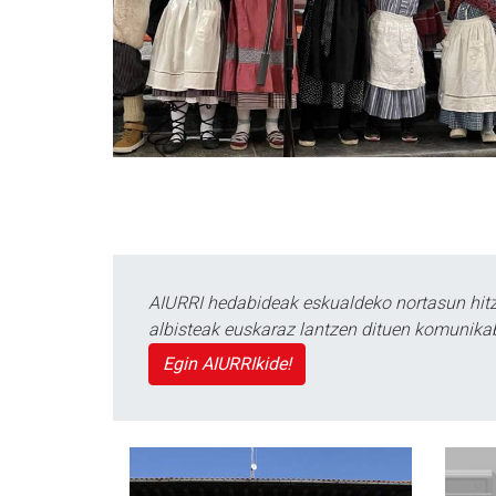
AIURRI hedabideak eskualdeko nortasun hitza
albisteak euskaraz lantzen dituen komunika
Egin AIURRIkide!