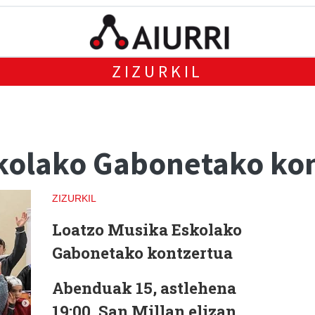
ZIZURKIL
skolako Gabonetako ko
ZIZURKIL
Loatzo Musika Eskolako
Gabonetako kontzertua
Abenduak 15, astlehena
19:00, San Millan elizan