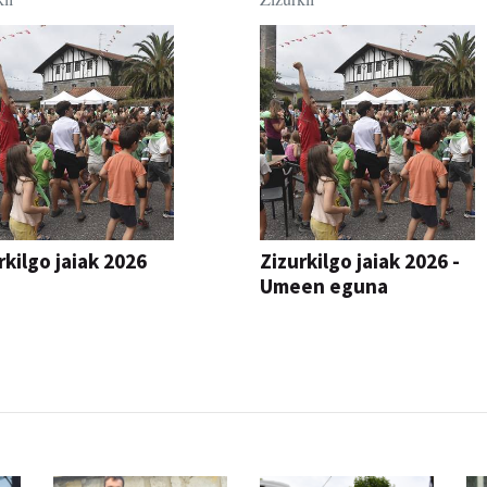
rkilgo jaiak 2026
Zizurkilgo jaiak 2026 -
Umeen eguna
JAIA