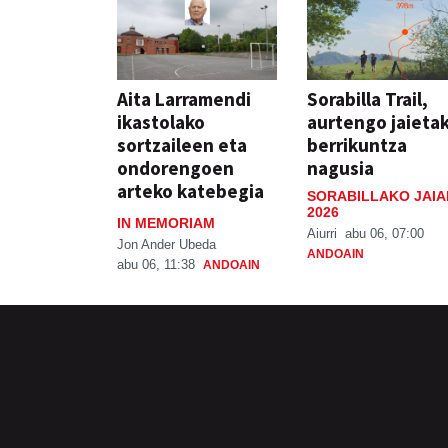
Aita Larramendi
Sorabilla Trail,
ikastolako
aurtengo jaieta
sortzaileen eta
berrikuntza
ondorengoen
nagusia
arteko katebegia
SORABILLAKO JAIA
2026
IN MEMORIAM
Aiurri
abu 06, 07:00
Jon Ander Ubeda
ANDOAIN
abu 06, 11:38
ANDOAIN