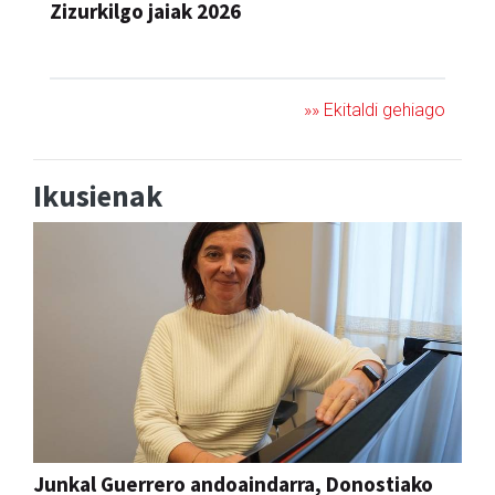
Zizurkilgo jaiak 2026
JAIA
»» Ekitaldi gehiago
Ikusienak
Junkal Guerrero andoaindarra, Donostiako