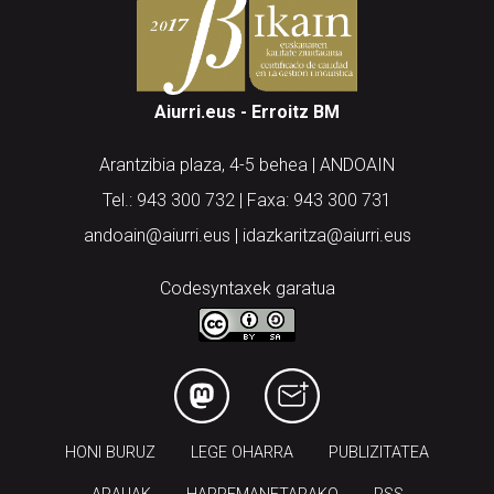
Aiurri.eus - Erroitz BM
Arantzibia plaza, 4-5 behea | ANDOAIN
Tel.: 943 300 732 | Faxa: 943 300 731
andoain@aiurri.eus | idazkaritza@aiurri.eus
Codesyntaxek garatua
HONI BURUZ
LEGE OHARRA
PUBLIZITATEA