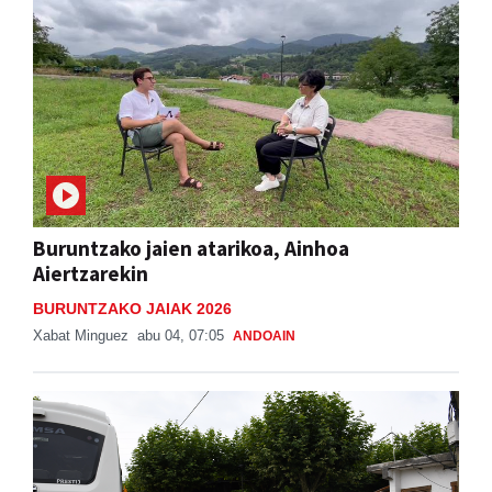
Buruntzako jaien atarikoa, Ainhoa
Aiertzarekin
BURUNTZAKO JAIAK 2026
Xabat Minguez
abu 04, 07:05
ANDOAIN