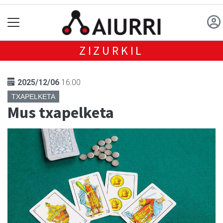
ZIZURKIL
2025/12/06
16:00
TXAPELKETA
Mus txapelketa