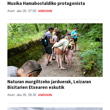
Musika Hamabostaldiko protagonista
Aiurri
abu 05, 07:00
ANDOAIN
Naturan murgiltzeko jarduerak, Leizaran
Bisitarien Etxearen eskutik
Aiurri
abu 05, 08:30
ANDOAIN