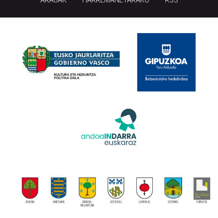
ARAUAK
HARREMANETARAKO
RSS