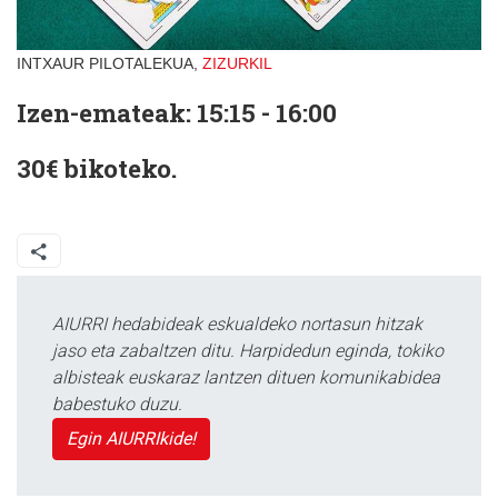
INTXAUR PILOTALEKUA,
ZIZURKIL
Izen-emateak: 15:15 - 16:00
30€ bikoteko.
AIURRI hedabideak eskualdeko nortasun hitzak
jaso eta zabaltzen ditu. Harpidedun eginda, tokiko
albisteak euskaraz lantzen dituen komunikabidea
babestuko duzu.
Egin AIURRIkide!