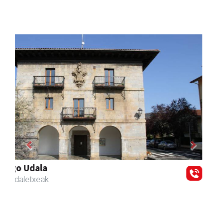
Previous
Next
Zubimusu Ikastola
Zizurkil
- Hezkuntza