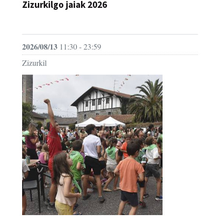
Zizurkilgo jaiak 2026
JAIA
2026/08/13
11:30 - 23:59
Zizurkil