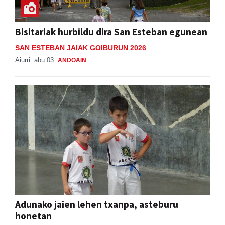
Bisitariak hurbildu dira San Esteban egunean
SAN ESTEBAN JAIAK GOIBURUN 2026
Aiurri
abu 03
ANDOAIN
Adunako jaien lehen txanpa, asteburu
honetan