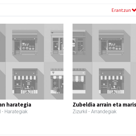
Erantzun
an harategia
Zubeldia arrain eta mari
l
- Harategiak
Zizurkil
- Arrandegiak