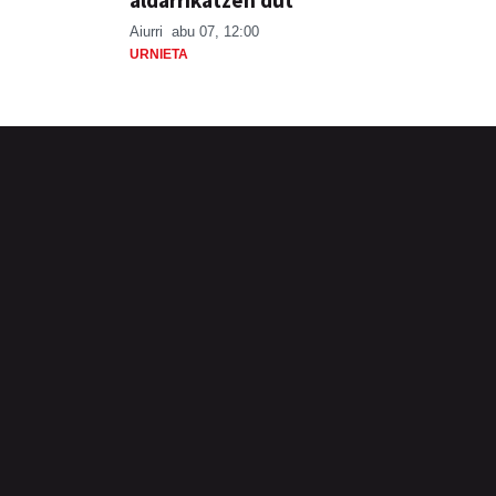
aldarrikatzen dut"
Aiurri
abu 07, 12:00
URNIETA