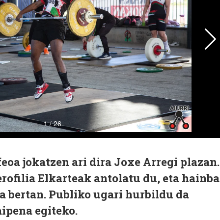
feoa jokatzen ari dira Joxe Arregi plazan.
rofilia Elkarteak antolatu du, eta hainba
ra bertan. Publiko ugari hurbildu da
aipena egiteko.