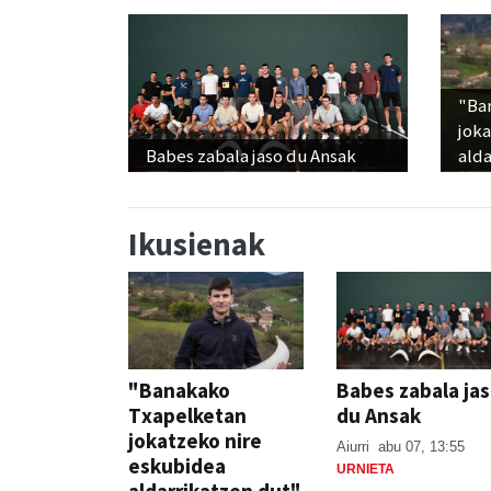
"Ba
jok
Babes zabala jaso du Ansak
alda
Ikusienak
"Banakako
Babes zabala ja
Txapelketan
du Ansak
jokatzeko nire
Aiurri
abu 07, 13:55
eskubidea
URNIETA