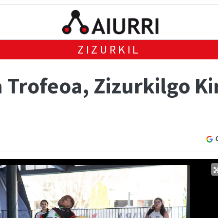
ZIZURKIL
a Trofeoa, Zizurkilgo Ki