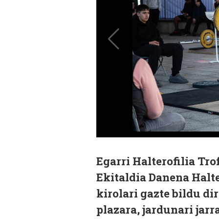
Egarri Halterofilia Tro
Ekitaldia Danena Halte
kirolari gazte bildu di
plazara, jardunari jarr