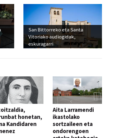
a
San Bittorreko eta Santa
Vitoriako audiogidak,
eskuragarri
oitzaldia,
Aita Larramendi
runbat honetan,
ikastolako
ma Kandidaren
sortzaileen eta
menez
ondorengoen