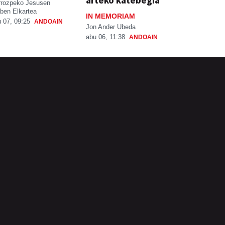
arteko katebegia
rrozpeko Jesusen
ben Elkartea
IN MEMORIAM
 07, 09:25
ANDOAIN
Jon Ander Ubeda
abu 06, 11:38
ANDOAIN