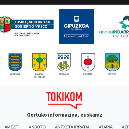
Gertuko informazioa, euskaraz
AMEZTI
ANBOTO
ANTXETA IRRATIA
ATARIA
AZP