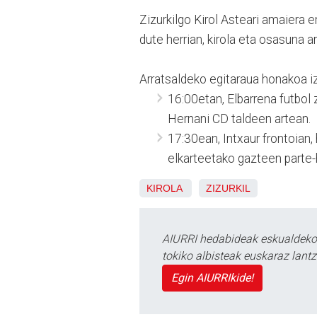
Zizurkilgo Kirol Asteari amaiera 
dute herrian, kirola eta osasuna 
Arratsaldeko egitaraua honakoa i
16:00etan, Elbarrena futbol
Hernani CD taldeen artean.
17:30ean, Intxaur frontoian, 
elkarteetako gazteen parte-
KIROLA
ZIZURKIL
AIURRI hedabideak eskualdeko n
tokiko albisteak euskaraz lan
Egin AIURRIkide!