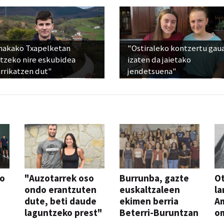
nakako Txapelketan
"Ostiraleko kontzertu gau
atzeko nire eskubidea
izaten da jaietako
rrikatzen dut"
jendetsuena"
so
"Auzotarrek oso
Burrunba, gazte
Ot
ondo erantzuten
euskaltzaleen
la
dute, beti daude
ekimen berria
A
laguntzeko prest"
Beterri-Buruntzan
o