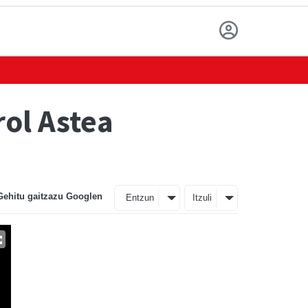
rol Astea
Gehitu gaitzazu Googlen
Entzun
Itzuli