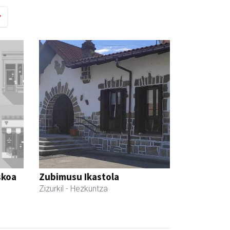
skoa
Zubimusu Ikastola
Zizurkil
- Hezkuntza