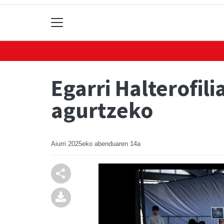
Egarri Halterofili
agurtzeko
Aiurri
2025eko abenduaren 14a