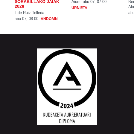
SORABILLAKO JAIAK
Aiurri
abu 07, 07:00
Be
2026
Ala
URNIETA
Lide Ruiz Telleria
abu
abu 07, 08:00
ANDOAIN