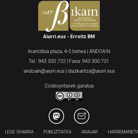
Aiurri.eus - Erroitz BM
Arantzibia plaza, 4-5 behea | ANDOAIN
Tel.: 943 300 732 | Faxa: 943 300 731
andoain@aiurri.eus | idazkaritza@aiurri.eus
Codesyntaxek garatua
LEGE OHARRA
PUBLIZITATEA
ARAUAK
HARREMANET