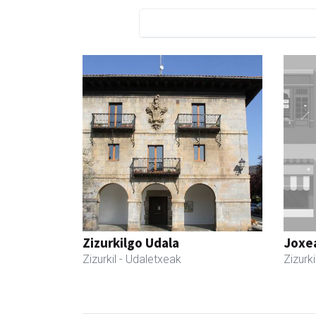
Zizurkilgo Udala
Joxe
Zizurkil
- Udaletxeak
Zizurki