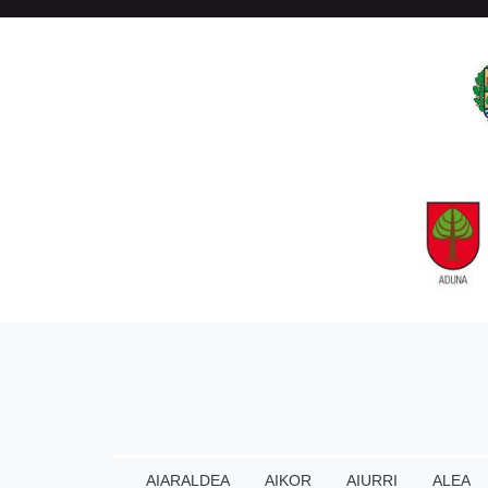
AIARALDEA
AIKOR
AIURRI
ALEA