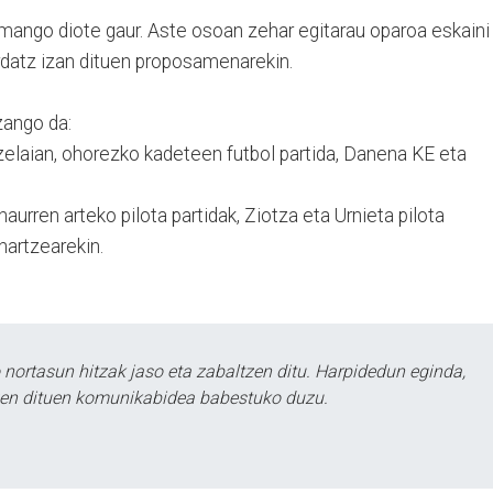
emango diote gaur. Aste osoan zehar egitarau oparoa eskaini
ardatz izan dituen proposamenarekin.
zango da:
 zelaian, ohorezko kadeteen futbol partida, Danena KE eta
haurren arteko pilota partidak, Ziotza eta Urnieta pilota
hartzearekin.
ortasun hitzak jaso eta zabaltzen ditu. Harpidedun eginda,
tzen dituen komunikabidea babestuko duzu.