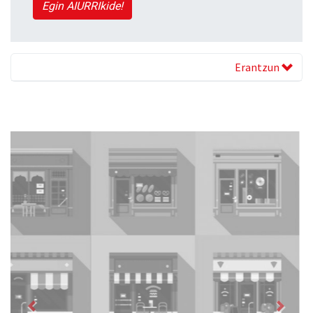
Egin AIURRIkide!
Erantzun
Previous
Next