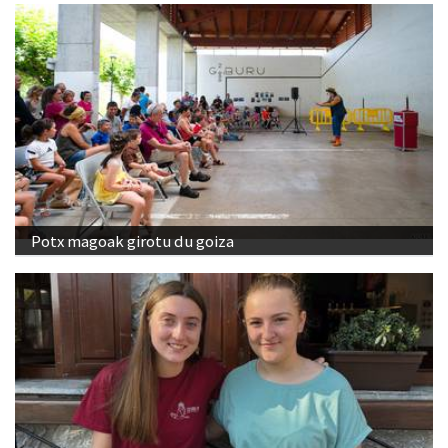
Potx magoak girotu du goiza
"Ostiraleko kontzertu gaua izaten da jaietako