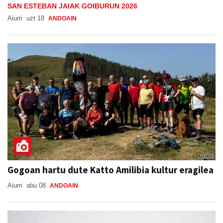
Gogoan hartu dute Katto Amilibia kultur eragilea
Aiurri
abu 08
ANDOAIN