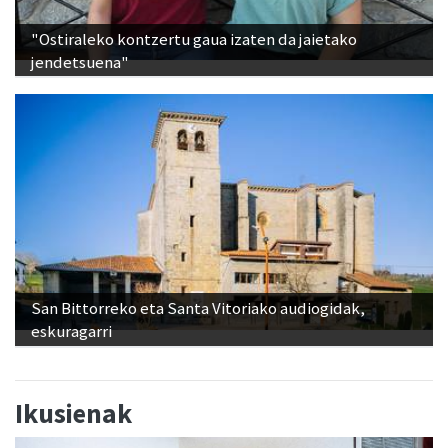
jendetsuena"
San Bittorreko eta Santa Vitoriako audiogidak,
eskuragarri
Ikusienak