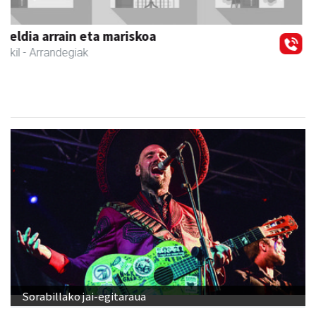
Zubimusu Ikastola
Zizurkil
- Hezkuntza
Sorabillako jai-egitaraua