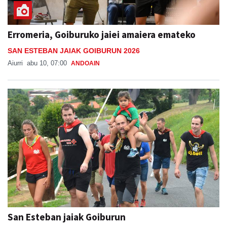
Erromeria, Goiburuko jaiei amaiera emateko
SAN ESTEBAN JAIAK GOIBURUN 2026
Aiurri
abu 10, 07:00
ANDOAIN
San Esteban jaiak Goiburun
SAN ESTEBAN JAIAK GOIBURUN 2026
Aiurri
uzt 18
ANDOAIN