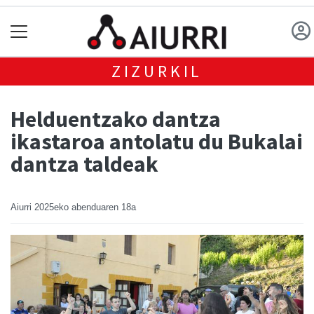
ZIZURKIL
Helduentzako dantza
ikastaroa antolatu du Bukalai
dantza taldeak
Aiurri
2025eko abenduaren 18a