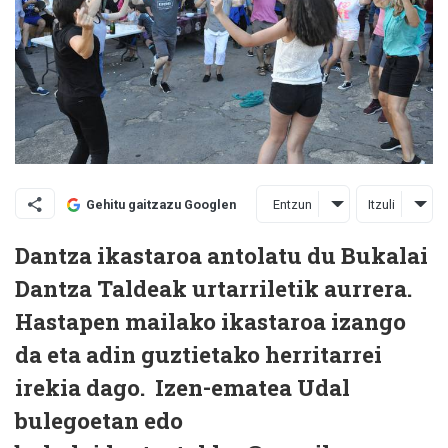
Entzun
Itzuli
Gehitu gaitzazu Googlen
Dantza ikastaroa antolatu du Bukalai
Dantza Taldeak urtarriletik aurrera.
Hastapen mailako ikastaroa izango
da eta adin guztietako herritarrei
irekia dago. Izen-ematea Udal
bulegoetan edo