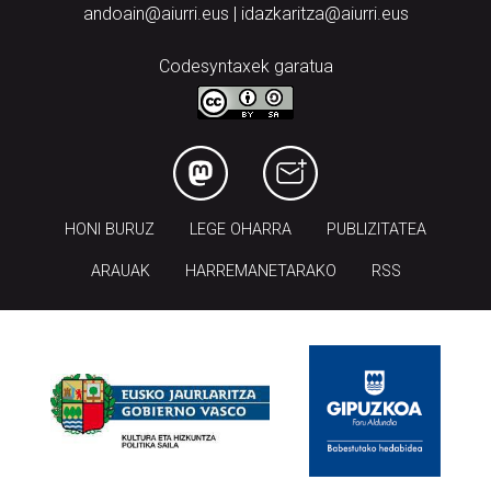
Codesyntaxek garatua
HONI BURUZ
LEGE OHARRA
PUBLIZITATEA
ARAUAK
HARREMANETARAKO
RSS