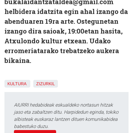
bukalaidantzataldea@gmail.com
helbidera idatzita egin ahal izango da
abenduaren 19ra arte. Ostegunetan
izango dira saioak, 19:00etan hasita,
Atxulondo kultur etxean. Udako
erromeriatarako trebatzeko aukera
bikaina.
KULTURA
ZIZURKIL
AIURRI hedabideak eskualdeko nortasun hitzak
jaso eta zabaltzen ditu. Harpidedun eginda, tokiko
albisteak euskaraz lantzen dituen komunikabidea
babestuko duzu.