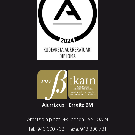
Aiurri.eus - Erroitz BM
Arantzibia plaza, 4-5 behea | ANDOAIN
Tel.: 943 300 732 | Faxa: 943 300 731
andoain@aiurri.eus | idazkaritza@aiurri.eus