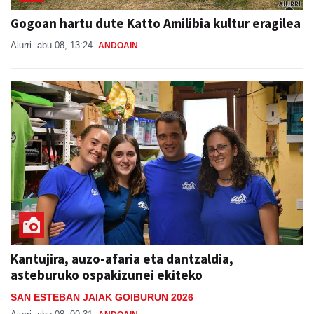
Gogoan hartu dute Katto Amilibia kultur eragilea
Aiurri
abu 08, 13:24
ANDOAIN
Kantujira, auzo-afaria eta dantzaldia,
asteburuko ospakizunei ekiteko
SAN ESTEBAN JAIAK GOIBURUN 2026