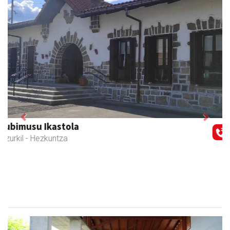
Previous
Next
Joxean harategia
Zizurkil
- Harategiak