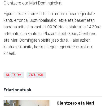
Olentzero eta Mari Domingirekin.
Eguraldi kaskarrarekin, baina umore onean egin dute
kantu erronda. Buztinbailarako etxe eta baserrietan
barrena aritu dira kantari. 09:30etan abiatuta, ia 14:30ak
arte aritu dira kantuan. Plazara iritsitakoan, Olentzero
eta Mari Domingiren bisita jaso dute. Haiei azken
kantua eskainita, bazkari legea egin dute eskolako
kideek.
KULTURA
ZIZURKIL
Erlazionatuak
Olentzero eta Mari