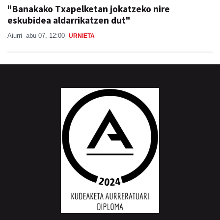
"Banakako Txapelketan jokatzeko nire
eskubidea aldarrikatzen dut"
Aiurri
abu 07, 12:00
URNIETA