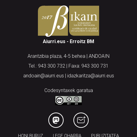
Aiurri.eus - Erroitz BM
Arantzibia plaza, 4-5 behea | ANDOAIN
Tel.: 943 300 732 | Faxa: 943 300 731
andoain@aiurri.eus | idazkaritza@aiurri.eus
Codesyntaxek garatua
HONI BURUZ
LEGE OHARRA
PUBLIZITATEA