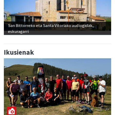
San Bittorreko eta Santa Vitoriako audiogidak,
eskuragarri
Ikusienak