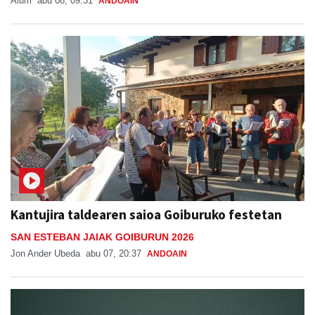
Aiurri
abu 08, 09:31
ANDOAIN
Kantujira taldearen saioa Goiburuko festetan
SAN ESTEBAN JAIAK GOIBURUN 2026
Jon Ander Ubeda
abu 07, 20:37
ANDOAIN