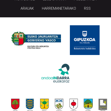
ARAUAK
HARREMANETARAKO
RSS