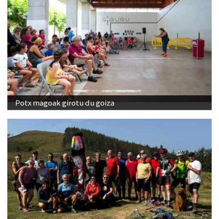
Potx magoak girotu du goiza