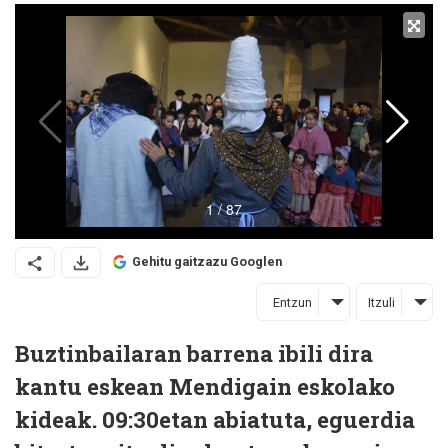
Gehitu gaitzazu Googlen
Entzun
Itzuli
Buztinbailaran barrena ibili dira
kantu eskean Mendigain eskolako
kideak. 09:30etan abiatuta, eguerdia