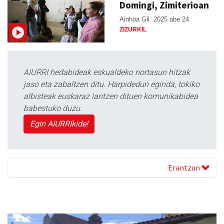
Domingi, Zimiterioan
Ainhoa Gil
2025 abe 24
ZIZURKIL
AIURRI hedabideak eskualdeko nortasun hitzak
jaso eta zabaltzen ditu. Harpidedun eginda, tokiko
albisteak euskaraz lantzen dituen komunikabidea
babestuko duzu.
Egin AIURRIkide!
Erantzun