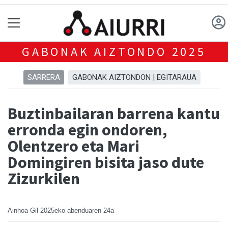
GABONAK AIZTONDO 2025
SARRERA
GABONAK AIZTONDON | EGITARAUA
Buztinbailaran barrena kantu
erronda egin ondoren,
Olentzero eta Mari
Domingiren bisita jaso dute
Zizurkilen
Ainhoa Gil
2025eko abenduaren 24a