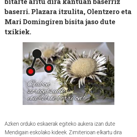
bitarte aritu dira kantuan baserriz
baserri. Plazara itzulita, Olentzero eta
Mari Domingiren bisita jaso dute
txikiek.
Azken orduko eskaerak egiteko aukera izan dute
Mendigain eskolako kideek. Zimiterioan elkartu dira