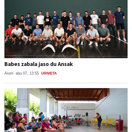
Babes zabala jaso du Ansak
Aiurri
abu 07, 13:55
URNIETA