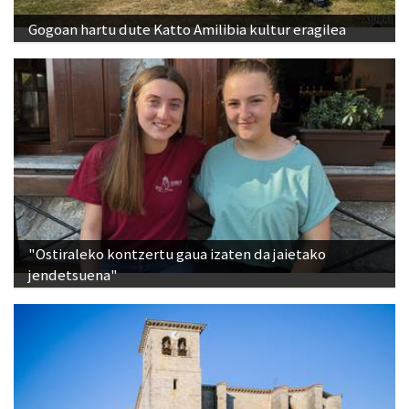
Gogoan hartu dute Katto Amilibia kultur eragilea
"Ostiraleko kontzertu gaua izaten da jaietako
jendetsuena"