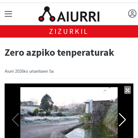
ZIZURKIL
Zero azpiko tenperaturak
Aiurri
2026ko urtarrilaren 5a