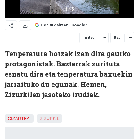
Gehitu gaitzazu Googlen
Entzun
Itzuli
Tenperatura hotzak izan dira gaurko
protagonistak. Bazterrak zurituta
esnatu dira eta tenperatura baxuekin
jarraituko du egunak. Hemen,
Zizurkilen jasotako irudiak.
GIZARTEA
ZIZURKIL