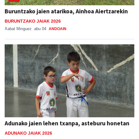
Buruntzako jaien atarikoa, Ainhoa Aiertzarekin
BURUNTZAKO JAIAK 2026
Xabat Minguez
abu 04
ANDOAIN
Adunako jaien lehen txanpa, asteburu honetan
ADUNAKO JAIAK 2026