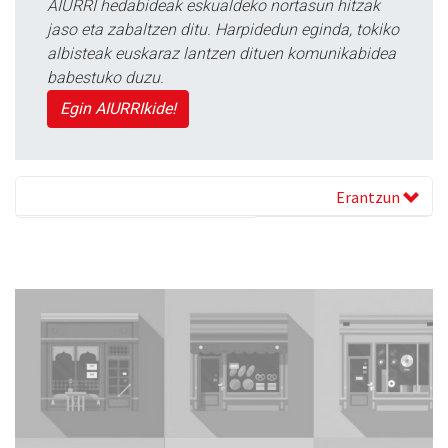
AIURRI hedabideak eskualdeko nortasun hitzak
jaso eta zabaltzen ditu. Harpidedun eginda, tokiko
albisteak euskaraz lantzen dituen komunikabidea
babestuko duzu.
Egin AIURRIkide!
Erantzun