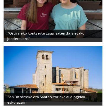
"Ostiraleko kontzertu gaua izaten da jaietako
jendetsuena"
San Bittorreko eta Santa Vitoriako audiogidak,
eskuragarri