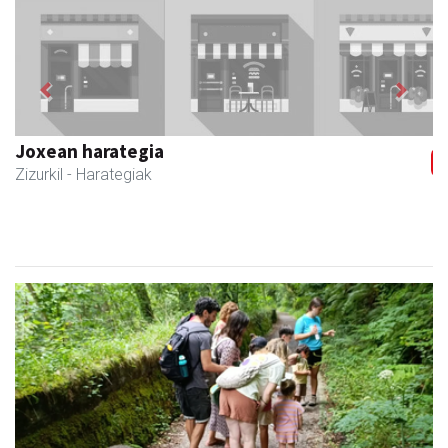
Previous
Next
Zubeldia arrain eta mariskoa
Zizurkil
- Arrandegiak