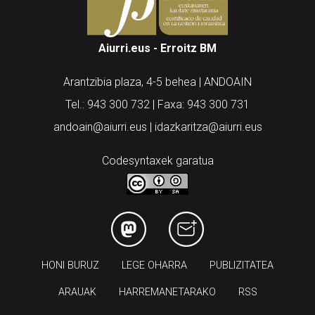
Aiurri.eus - Erroitz BM
Arantzibia plaza, 4-5 behea | ANDOAIN
Tel.: 943 300 732 | Faxa: 943 300 731
andoain@aiurri.eus | idazkaritza@aiurri.eus
Codesyntaxek garatua
HONI BURUZ
LEGE OHARRA
PUBLIZITATEA
ARAUAK
HARREMANETARAKO
RSS