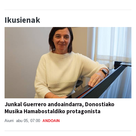
Ikusienak
Junkal Guerrero andoaindarra, Donostiako
Musika Hamabostaldiko protagonista
Aiurri
abu 05, 07:00
ANDOAIN