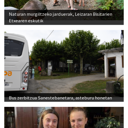
Naturan murgiltzeko jarduerak, Leizaran Bisitarien
Etxearen eskutik
Bus zerbitzua Sanestebanetara, asteburu honetan