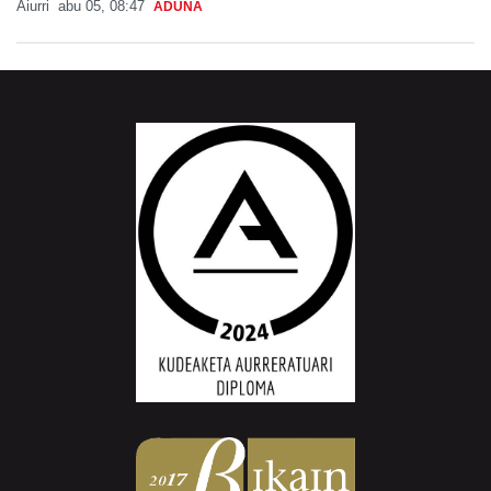
Aiurri
abu 05, 08:47
ADUNA