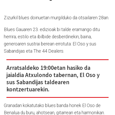
Zizurkil blues doinuetan murgilduko da otsailaren 28an.
Blues Gauaren 23. edizioak bi talde eramango ditu
herrira; estilo eta ibilbide desberdinekin, baina,
generoaren sustrai berean errotuta: El Oso y sus
Sabandijas eta The 44 Dealers.
Arratsaldeko 19:00etan hasiko da
jaialdia Atxulondo tabernan, El Oso y
sus Sabandijas taldearen
kontzertuarekin.
Granadan kokatutako blues banda honek El Oso de
Benalua du buru, ahotsean, gitarrean eta harmonikan.