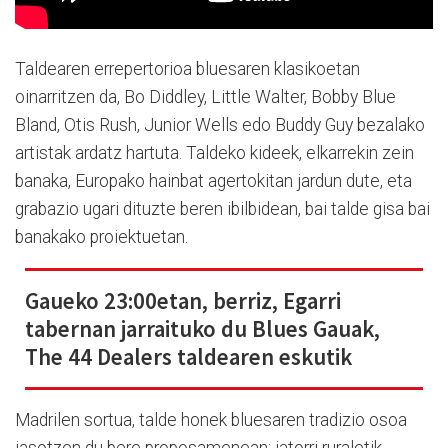
Taldearen errepertorioa bluesaren klasikoetan
oinarritzen da, Bo Diddley, Little Walter, Bobby Blue
Bland, Otis Rush, Junior Wells edo Buddy Guy bezalako
artistak ardatz hartuta. Taldeko kideek, elkarrekin zein
banaka, Europako hainbat agertokitan jardun dute, eta
grabazio ugari dituzte beren ibilbidean, bai talde gisa bai
banakako proiektuetan.
Gaueko 23:00etan, berriz, Egarri
tabernan jarraituko du Blues Gauak,
The 44 Dealers taldearen eskutik
Madrilen sortua, talde honek bluesaren tradizio osoa