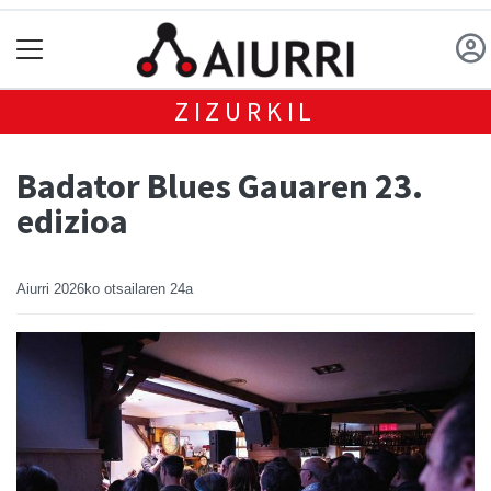
ZIZURKIL
Badator Blues Gauaren 23.
edizioa
Aiurri
2026ko otsailaren 24a