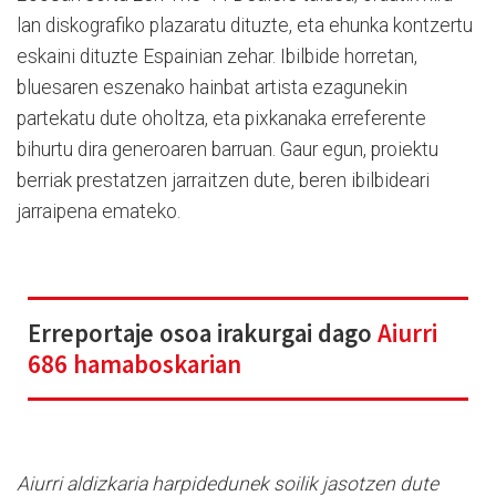
lan diskografiko plazaratu dituzte, eta ehunka kontzertu
eskaini dituzte Espainian zehar. Ibilbide horretan,
bluesaren eszenako hainbat artista ezagunekin
partekatu dute oholtza, eta pixkanaka erreferente
bihurtu dira generoaren barruan. Gaur egun, proiektu
berriak prestatzen jarraitzen dute, beren ibilbideari
jarraipena emateko.
Erreportaje osoa irakurgai dago
Aiurri
686 hamaboskarian
Aiurri aldizkaria harpidedunek soilik jasotzen dute