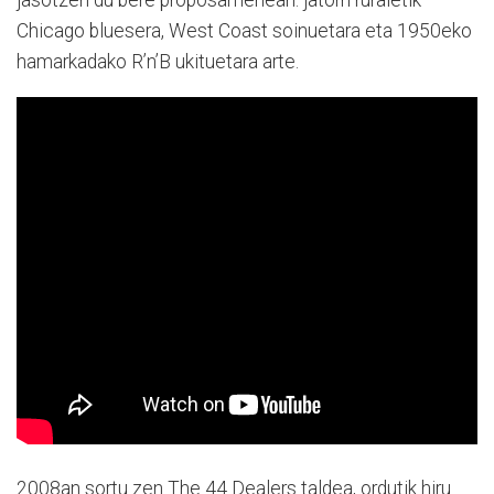
jasotzen du bere proposamenean: jatorri ruraletik
Chicago bluesera, West Coast soinuetara eta 1950eko
hamarkadako R’n’B ukituetara arte.
2008an sortu zen The 44 Dealers taldea, ordutik hiru