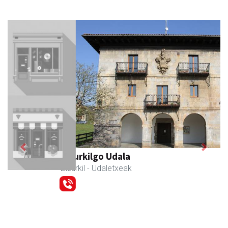
Previous
Next
Zizurkilgo Udala
Zizurkil
- Udaletxeak