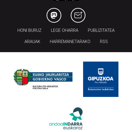
HONI BURUZ
LEGE OHARRA
PUBLIZITATEA
ARAUAK
HARREMANETARAKO
RSS