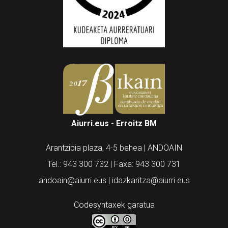
Aiurri.eus - Erroitz BM
Arantzibia plaza, 4-5 behea | ANDOAIN
Tel.: 943 300 732 | Faxa: 943 300 731
andoain@aiurri.eus | idazkaritza@aiurri.eus
Codesyntaxek garatua