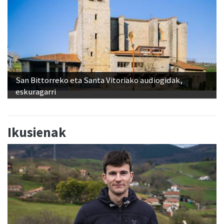
San Bittorreko eta Santa Vitoriako audiogidak,
eskuragarri
Ikusienak