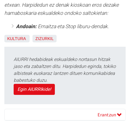
etxean. Harpidedun ez denak kioskoan eros dezake
hamaboskaria eskualdeko ondoko saltokietan:
Andoain:
Ernaitza eta Stop liburu-dendak.
KULTURA
ZIZURKIL
AIURRI hedabideak eskualdeko nortasun hitzak
jaso eta zabaltzen ditu. Harpidedun eginda, tokiko
albisteak euskaraz lantzen dituen komunikabidea
babestuko duzu.
Egin AIURRIkide!
Erantzun