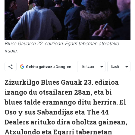
Blues Gauaren 22. edizioan, Egarri tabernan ateratako
irudia.
Entzun
Itzuli
Gehitu gaitzazu Googlen
Zizurkilgo Blues Gauak 23. edizioa
izango du otsailaren 28an, eta bi
blues talde eramango ditu herrira. El
Oso y sus Sabandijas eta The 44
Dealers arituko dira oholtza gainean,
Atxulondo eta Egarri tabernetan