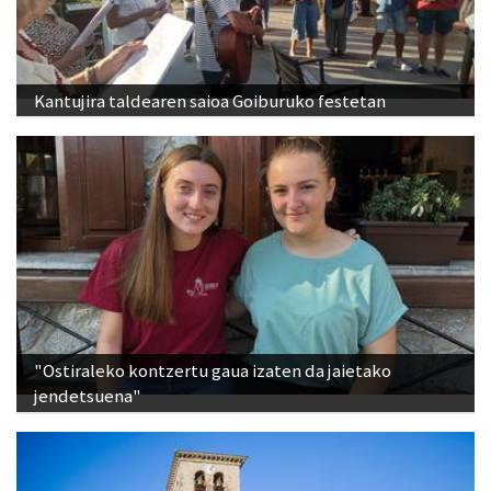
Kantujira taldearen saioa Goiburuko festetan
"Ostiraleko kontzertu gaua izaten da jaietako
jendetsuena"