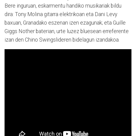
Bere inguruan, eskarmentu handiko musikariak bildu
dira: Tony Molina gitarra elektrikoan eta Dani Levy
baxuan, Granadako eszenan izen ezagunak; eta Guille
Giggs Nother baterian, urte luzez bluesean erreferente
izan den Chino Swingslideren bidelagun izandakoa.