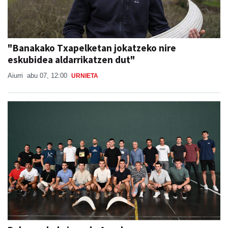
"Banakako Txapelketan jokatzeko nire
eskubidea aldarrikatzen dut"
Aiurri
abu 07, 12:00
URNIETA
Babes zabala jaso du Ansak
Aiurri
abu 07, 13:55
URNIETA