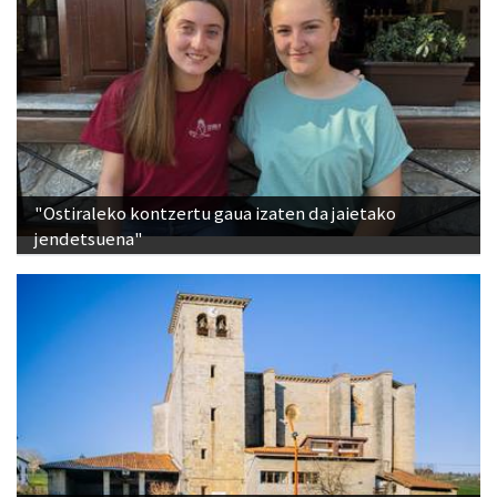
"Ostiraleko kontzertu gaua izaten da jaietako
jendetsuena"
San Bittorreko eta Santa Vitoriako audiogidak,
eskuragarri