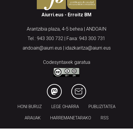
Aiurri.eus - Erroitz BM
Arantzibia plaza, 4-5 behea | ANDOAIN
Tel.: 943 300 732 | Faxa: 943 300 731
andoain@aiurri.eus | idazkaritza@aiurri.eus
Codesyntaxek garatua
HONI BURUZ
LEGE OHARRA
PUBLIZITATEA
ARAUAK
HARREMANETARAKO
RSS