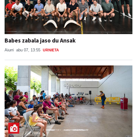
Babes zabala jaso du Ansak
Aiurri
abu 07, 13:55
URNIETA
Potx magoak girotu du goiza