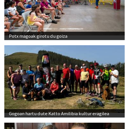
Potx magoak girotu du goiza
Gogoan hartu dute Katto Amilibia kultur eragilea