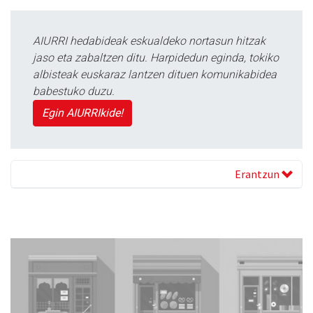
AIURRI hedabideak eskualdeko nortasun hitzak
jaso eta zabaltzen ditu. Harpidedun eginda, tokiko
albisteak euskaraz lantzen dituen komunikabidea
babestuko duzu.
Egin AIURRIkide!
Erantzun