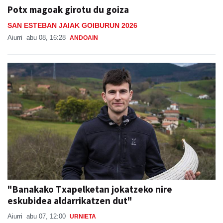
SAN ESTEBAN JAIAK GOIBURUN 2026
Aiurri
abu 08, 16:28
ANDOAIN
"Banakako Txapelketan jokatzeko nire
eskubidea aldarrikatzen dut"
Aiurri
abu 07, 12:00
URNIETA