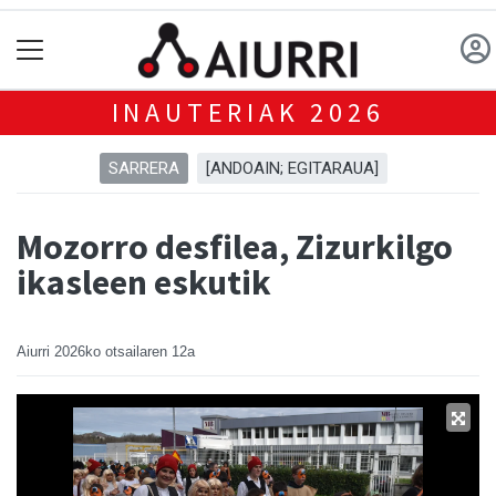
INAUTERIAK 2026
SARRERA
[ANDOAIN; EGITARAUA]
Mozorro desfilea, Zizurkilgo
ikasleen eskutik
Aiurri
2026ko otsailaren 12a