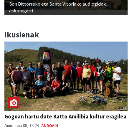
Ikusienak
Gogoan hartu dute Katto Amilibia kultur eragilea
Aiurri
abu 08, 13:24
ANDOAIN