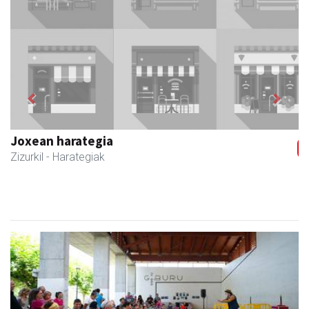
Previous
Next
Zubimusu Ikastola
Zizurkil
- Hezkuntza