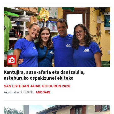
Kantujira, auzo-afaria eta dantzaldia,
asteburuko ospakizunei ekiteko
SAN ESTEBAN JAIAK GOIBURUN 2026
Aiurri
abu 08, 09:31
ANDOAIN