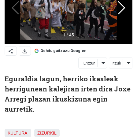
Gehitu gaitzazu Googlen
Entzun
Itzuli
Eguraldia lagun, herriko ikasleak
herrigunean kalejiran irten dira Joxe
Arregi plazan ikuskizuna egin
aurretik.
KULTURA
ZIZURKIL