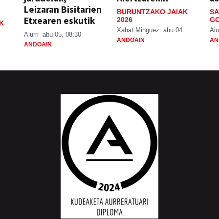
Leizaran Bisitarien
BURUNTZAKO JAIAK
SA
Etxearen eskutik
2026
GO
K
Xabat Minguez
abu 04
Aiu
Aiurri
abu 05, 08:30
ANDOAIN
AN
ANDOAIN