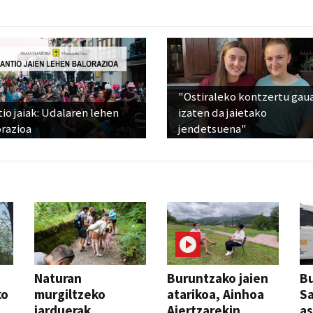
"Ostiraleko kontzertu gau
io jaiak: Udalaren lehen
izaten da jaietako
razioa
jendetsuena"
Naturan
Buruntzako jaien
Bu
ko
murgiltzeko
atarikoa, Ainhoa
S
jarduerak,
Aiertzarekin
a