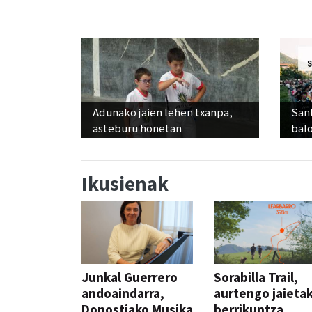
Adunako jaien lehen txanpa,
Sant
asteburu honetan
balo
Ikusienak
Junkal Guerrero
Sorabilla Trail,
andoaindarra,
aurtengo jaieta
Donostiako Musika
berrikuntza