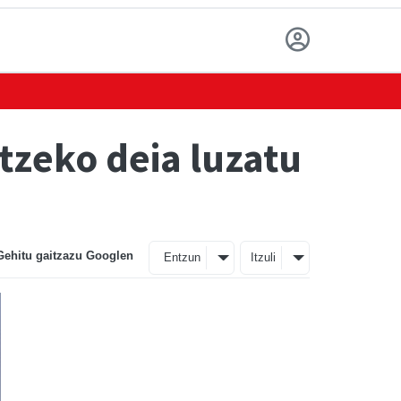
tzeko deia luzatu
Gehitu gaitzazu Googlen
Entzun
Itzuli