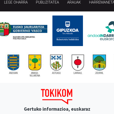
LEGE OHARRA
PUBLIZITATEA
ARAUAK
HARREMANET
Gertuko informazioa, euskaraz