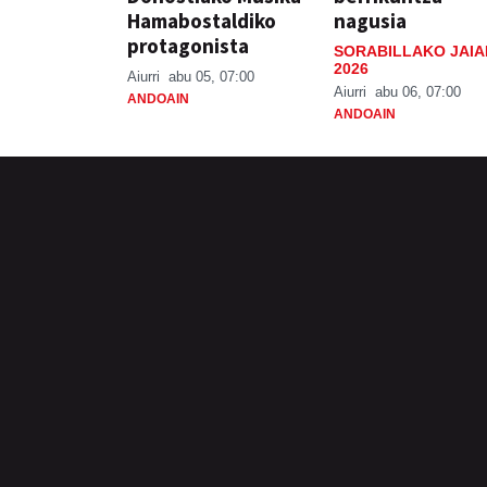
Hamabostaldiko
nagusia
protagonista
SORABILLAKO JAIA
2026
Aiurri
abu 05, 07:00
Aiurri
abu 06, 07:00
ANDOAIN
ANDOAIN