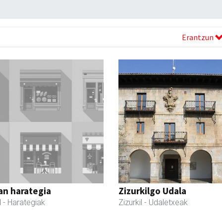
Erantzun
an harategia
Zizurkilgo Udala
l
- Harategiak
Zizurkil
- Udaletxeak