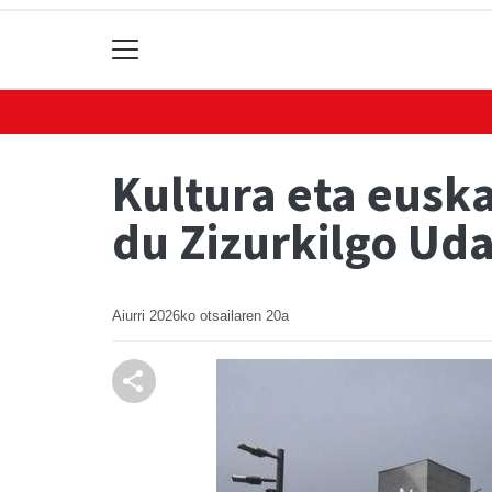
Kultura eta eusk
du Zizurkilgo Ud
Aiurri
2026ko otsailaren 20a