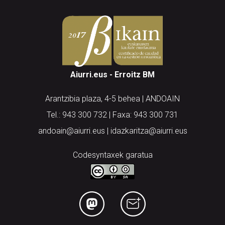
Aiurri.eus - Erroitz BM
Arantzibia plaza, 4-5 behea | ANDOAIN
Tel.: 943 300 732 | Faxa: 943 300 731
andoain@aiurri.eus | idazkaritza@aiurri.eus
Codesyntaxek garatua