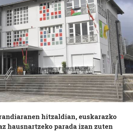
arandiaranen hitzaldian, euskarazko
az hausnartzeko parada izan zuten