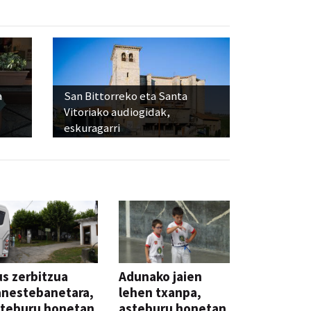
a
San Bittorreko eta Santa
Vitoriako audiogidak,
eskuragarri
s zerbitzua
Adunako jaien
anestebanetara,
lehen txanpa,
steburu honetan
asteburu honetan