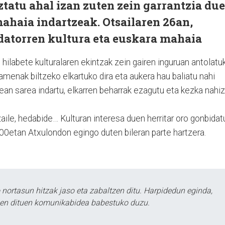
ztatu ahal izan zuten zein garrantzia du
ahaia indartzeak. Otsailaren 26an,
 datorren kultura eta euskara mahaia
 hilabete kulturalaren ekintzak zein gairen inguruan antolatu
menak biltzeko elkartuko dira eta aukera hau baliatu nahi
tean sarea indartu, elkarren beharrak ezagutu eta kezka nahiz
itzaile, hedabide… Kulturan interesa duen herritar oro gonbidat
00etan Atxulondon egingo duten bileran parte hartzera.
ortasun hitzak jaso eta zabaltzen ditu. Harpidedun eginda,
tzen dituen komunikabidea babestuko duzu.