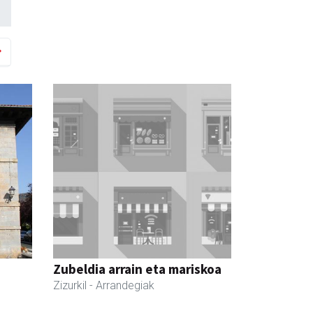
Zubeldia arrain eta mariskoa
Zizurkil
- Arrandegiak