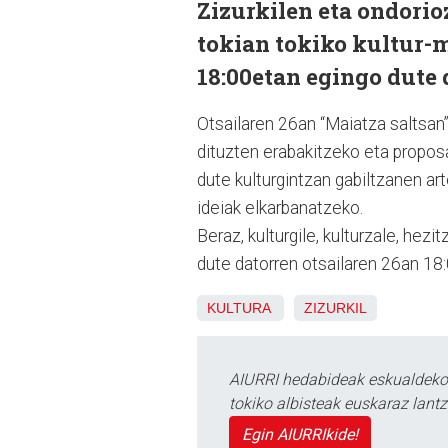
Zizurkilen eta ondorio
tokian tokiko kultur-m
18:00etan egingo dute
Otsailaren 26an “Maiatza saltsan”
dituzten erabakitzeko eta proposa
dute kulturgintzan gabiltzanen ar
ideiak elkarbanatzeko.
Beraz, kulturgile, kulturzale, hez
dute datorren otsailaren 26an 18:
KULTURA
ZIZURKIL
AIURRI hedabideak eskualdeko n
tokiko albisteak euskaraz lan
Egin AIURRIkide!