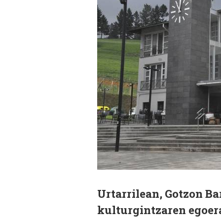
Urtarrilean, Gotzon B
kulturgintzaren egoer