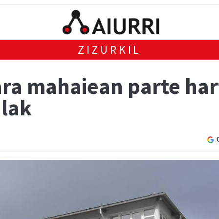
ZIZURKIL
ara mahaiean parte har
alak