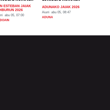
N ESTEBAN JAIAK
ADUNAKO JAIAK 2026
IBURUN 2026
Aiurri
abu 05, 08:47
rri
abu 05, 07:00
ADUNA
DOAIN