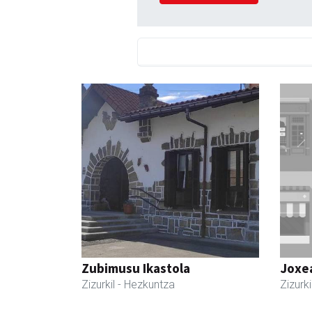
Zubimusu Ikastola
Joxe
Zizurkil
- Hezkuntza
Zizurki