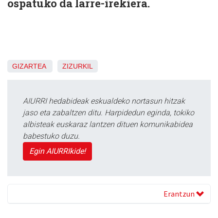
ospatuko da larre-irekiera.
GIZARTEA
ZIZURKIL
AIURRI hedabideak eskualdeko nortasun hitzak
jaso eta zabaltzen ditu. Harpidedun eginda, tokiko
albisteak euskaraz lantzen dituen komunikabidea
babestuko duzu.
Egin AIURRIkide!
Erantzun