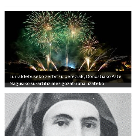
Lurraldebuseko zerbitzu bereziak, Donostiako Aste
Nagusiko su-artifizialez gozatu ahal izateko