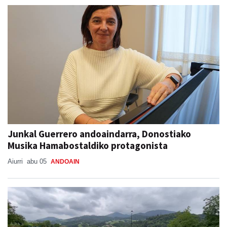
Junkal Guerrero andoaindarra, Donostiako
Musika Hamabostaldiko protagonista
Aiurri
abu 05
ANDOAIN