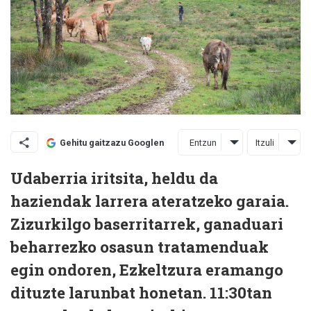
Entzun
Itzuli
Gehitu gaitzazu Googlen
Udaberria iritsita, heldu da
haziendak larrera ateratzeko garaia.
Zizurkilgo baserritarrek, ganaduari
beharrezko osasun tratamenduak
egin ondoren, Ezkeltzura eramango
dituzte larunbat honetan. 11:30tan