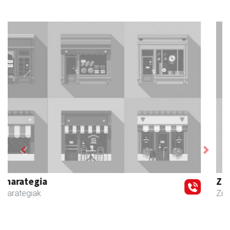
Previous
Next
Zubeldia arrain eta mariskoa
Zizurkil
- Arrandegiak