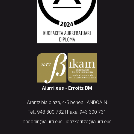
Aiurri.eus - Erroitz BM
Arantzibia plaza, 4-5 behea | ANDOAIN
Tel.: 943 300 732 | Faxa: 943 300 731
andoain@aiurri.eus | idazkaritza@aiurri.eus