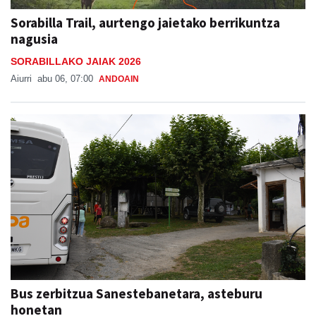
Sorabilla Trail, aurtengo jaietako berrikuntza
nagusia
SORABILLAKO JAIAK 2026
Aiurri
abu 06, 07:00
ANDOAIN
Bus zerbitzua Sanestebanetara, asteburu
honetan