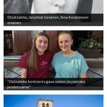
Otoitzaldia, larunbat honetan, Ama Kandidaren
omenez
"Ostiraleko kontzertu gaua izaten da jaietako
jendetsuena"