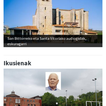
San Bittorreko eta Santa Vitoriako audiogidak,
eskuragarri
Ikusienak