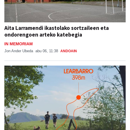
Aita Larramendi ikastolako sortzaileen eta
ondorengoen arteko katebegia
IN MEMORIAM
Jon Ander Ubeda
abu 06, 11:38
ANDOAIN