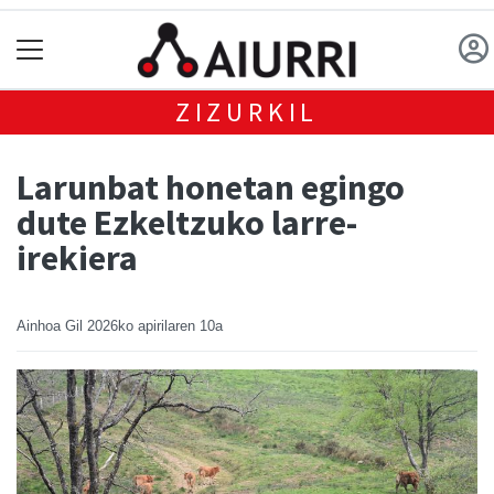
ZIZURKIL
Larunbat honetan egingo
dute Ezkeltzuko larre-
irekiera
Ainhoa Gil
2026ko apirilaren 10a