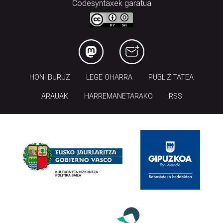
Codesyntaxek garatua
HONI BURUZ
LEGE OHARRA
PUBLIZITATEA
ARAUAK
HARREMANETARAKO
RSS