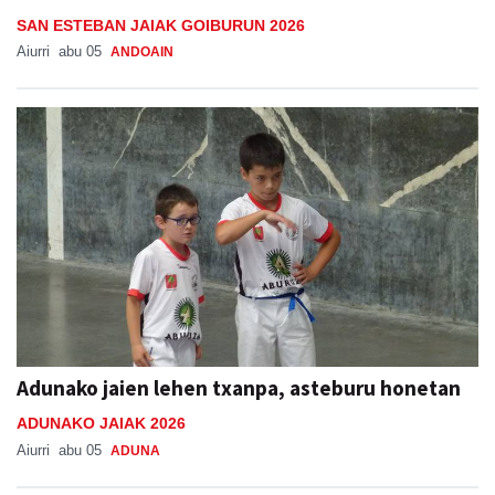
SAN ESTEBAN JAIAK GOIBURUN 2026
Aiurri
abu 05
ANDOAIN
Adunako jaien lehen txanpa, asteburu honetan
ADUNAKO JAIAK 2026
Aiurri
abu 05
ADUNA