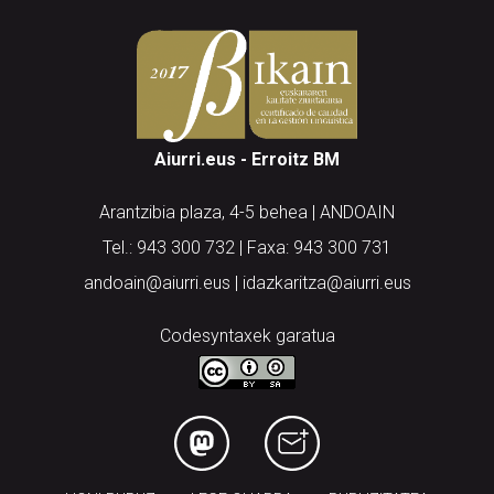
Aiurri.eus - Erroitz BM
Arantzibia plaza, 4-5 behea | ANDOAIN
Tel.: 943 300 732 | Faxa: 943 300 731
andoain@aiurri.eus | idazkaritza@aiurri.eus
Codesyntaxek garatua