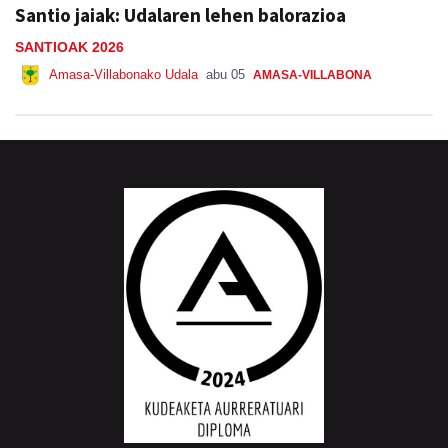
Santio jaiak: Udalaren lehen balorazioa
SANTIOAK 2026
Amasa-Villabonako Udala
abu 05
AMASA-VILLABONA