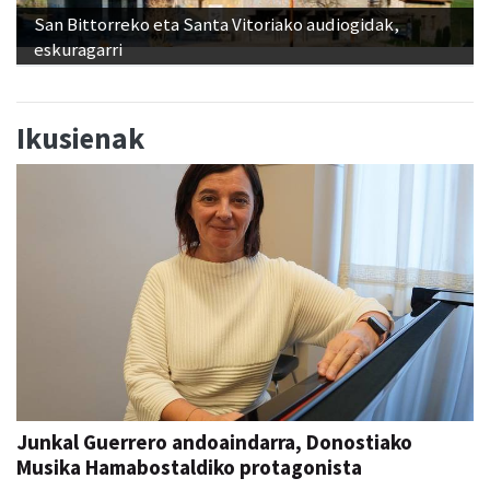
San Bittorreko eta Santa Vitoriako audiogidak,
eskuragarri
Ikusienak
Junkal Guerrero andoaindarra, Donostiako
Musika Hamabostaldiko protagonista