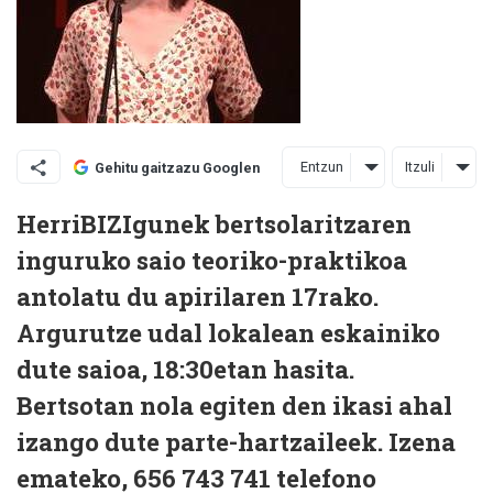
Entzun
Itzuli
Gehitu gaitzazu Googlen
HerriBIZIgunek bertsolaritzaren
inguruko saio teoriko-praktikoa
antolatu du apirilaren 17rako.
Argurutze udal lokalean eskainiko
dute saioa, 18:30etan hasita.
Bertsotan nola egiten den ikasi ahal
izango dute parte-hartzaileek. Izena
emateko, 656 743 741 telefono