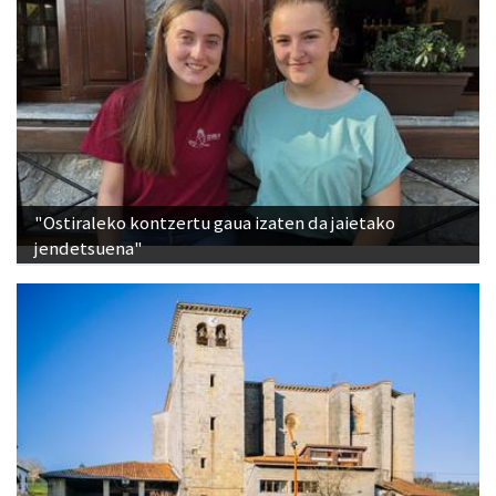
"Ostiraleko kontzertu gaua izaten da jaietako
jendetsuena"