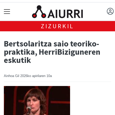
ZIZURKIL
Bertsolaritza saio teoriko-
praktika, HerriBiziguneren
eskutik
Ainhoa Gil
2026ko apirilaren 10a