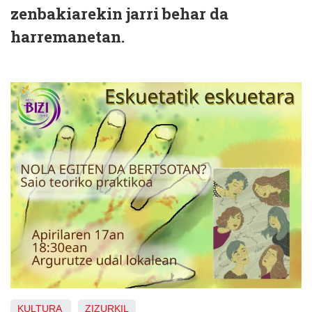
zenbakiarekin jarri behar da
harremanetan.
KULTURA
ZIZURKIL