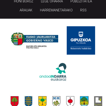
HONI BURUZ
LEGE OHARRA
PUBLIZITATEA
ARAUAK
HARREMANETARAKO
RSS