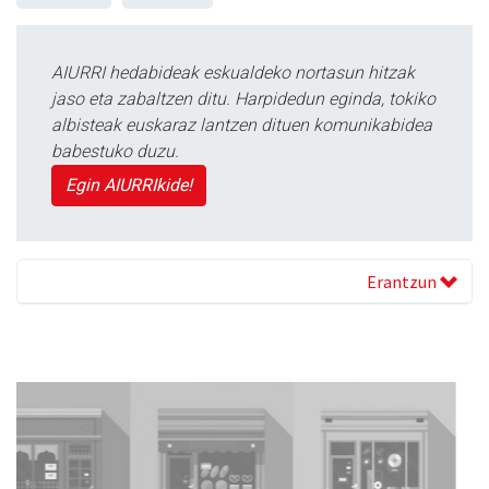
AIURRI hedabideak eskualdeko nortasun hitzak
jaso eta zabaltzen ditu. Harpidedun eginda, tokiko
albisteak euskaraz lantzen dituen komunikabidea
babestuko duzu.
Egin AIURRIkide!
Erantzun