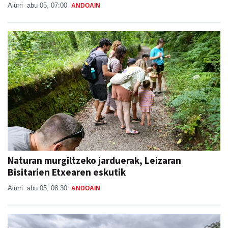
Aiurri
abu 05, 07:00
ANDOAIN
Naturan murgiltzeko jarduerak, Leizaran
Bisitarien Etxearen eskutik
Aiurri
abu 05, 08:30
ANDOAIN