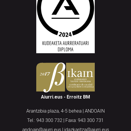
Aiurri.eus - Erroitz BM
Arantzibia plaza, 4-5 behea | ANDOAIN
Tel.: 943 300 732 | Faxa: 943 300 731
andoain@aiurri.eus | idazkaritza@aiurri.eus