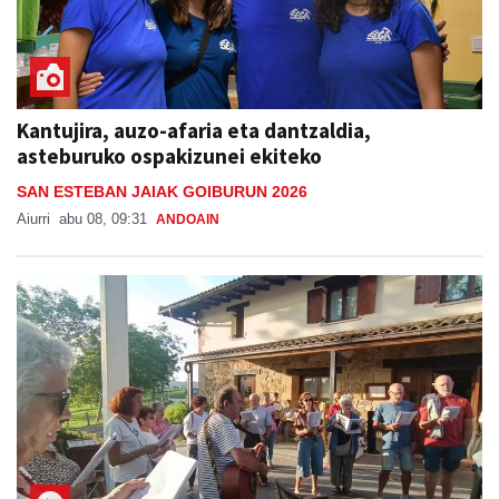
Kantujira, auzo-afaria eta dantzaldia,
asteburuko ospakizunei ekiteko
SAN ESTEBAN JAIAK GOIBURUN 2026
Aiurri
abu 08, 09:31
ANDOAIN