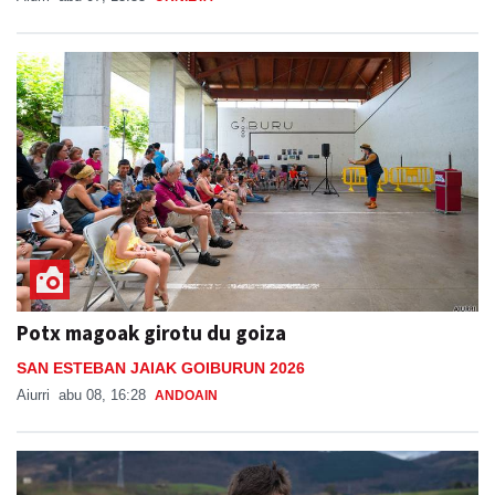
Potx magoak girotu du goiza
SAN ESTEBAN JAIAK GOIBURUN 2026
Aiurri
abu 08, 16:28
ANDOAIN