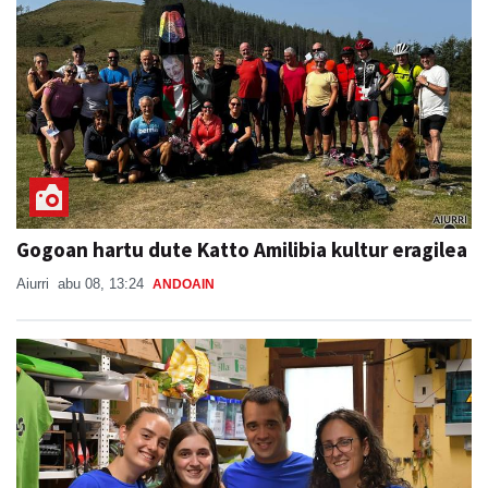
Gogoan hartu dute Katto Amilibia kultur eragilea
Aiurri
abu 08, 13:24
ANDOAIN