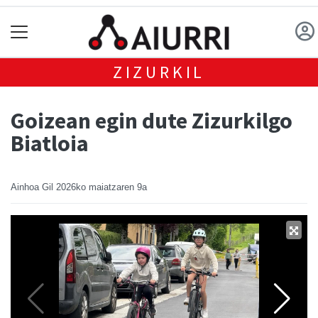
ZIZURKIL
Goizean egin dute Zizurkilgo
Biatloia
Ainhoa Gil
2026ko maiatzaren 9a