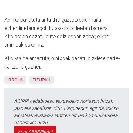
Adinka banatuta aritu dira gaztetxoak, maila
ezberdinetara egokitutako ibilbideetan barrena.
Kirolarekin gozatu dute goiz osoan zehar, elkarri
animoak eskainiz.
Kirol-saioa amaituta, pintxoak banatu dizkiete parte-
hartzaile guztiei.
KIROLA
ZIZURKIL
AIURRI hedabideak eskualdeko nortasun hitzak
jaso eta zabaltzen ditu. Harpidedun eginda, tokiko
albisteak euskaraz lantzen dituen komunikabidea
babestuko duzu.
Egin AIURRIkide!