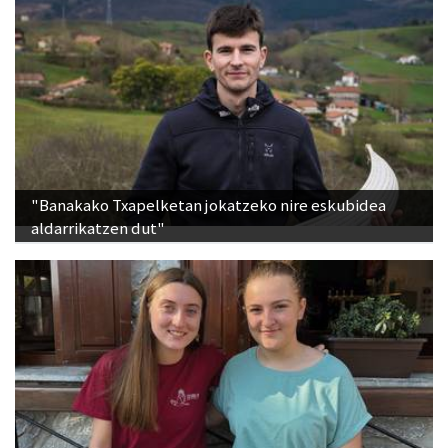
"Banakako Txapelketan jokatzeko nire eskubidea
aldarrikatzen dut"
"Ostiraleko kontzertu gaua izaten da jaietako