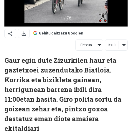
Gehitu gaitzazu Googlen
Entzun
Itzuli
Gaur egin dute Zizurkilen haur eta
gaztetxoei zuzendutako Biatloia.
Korrika eta bizikleta gainean,
herrigunean barrena ibili dira
11:00etan hasita. Giro polita sortu da
goizean zehar eta, pintxo goxoa
dastatuz eman diote amaiera
ekitaldiari