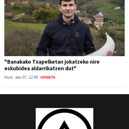
"Banakako Txapelketan jokatzeko nire
eskubidea aldarrikatzen dut"
Aiurri
abu 07, 12:00
URNIETA