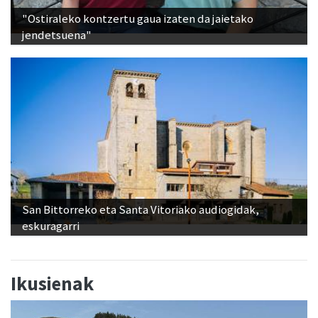
jendetsuena"
San Bittorreko eta Santa Vitoriako audiogidak,
eskuragarri
Ikusienak