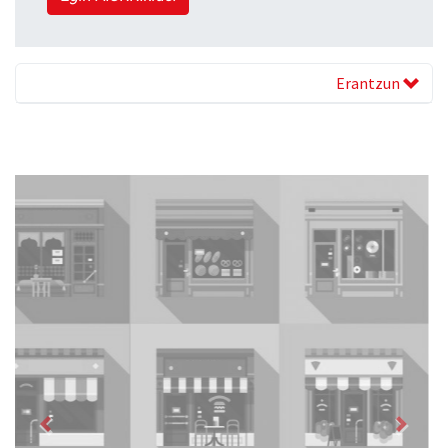
Erantzun
Previous
Next
Zubimusu Ikastola