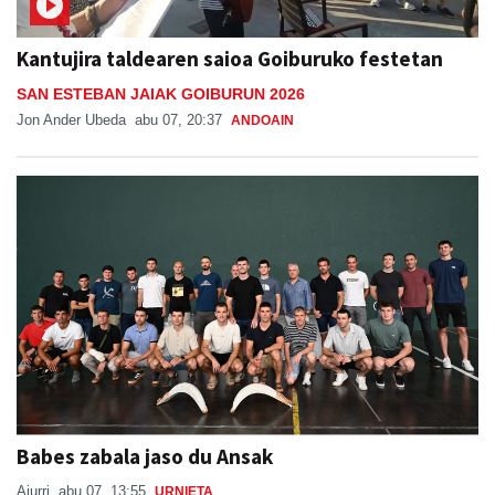
Kantujira taldearen saioa Goiburuko festetan
SAN ESTEBAN JAIAK GOIBURUN 2026
Jon Ander Ubeda
abu 07, 20:37
ANDOAIN
Babes zabala jaso du Ansak
Aiurri
abu 07, 13:55
URNIETA