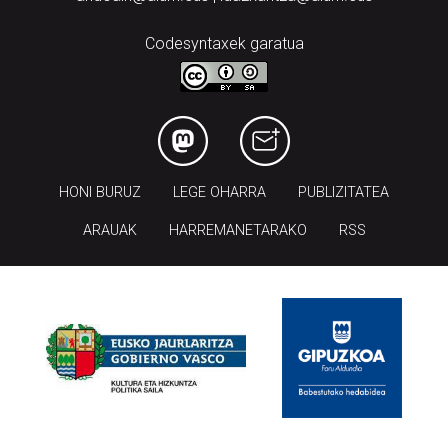
Codesyntaxek garatua
HONI BURUZ
LEGE OHARRA
PUBLIZITATEA
ARAUAK
HARREMANETARAKO
RSS