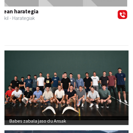
Zizurkil
- Hezkuntza
Babes zabala jaso du Ansak