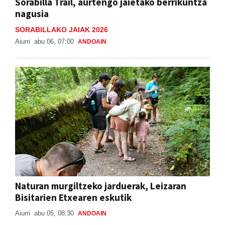
Sorabilla Trail, aurtengo jaietako berrikuntza
nagusia
SORABILLAKO JAIAK 2026
Aiurri
abu 06, 07:00
ANDOAIN
Naturan murgiltzeko jarduerak, Leizaran
Bisitarien Etxearen eskutik
Aiurri
abu 05, 08:30
ANDOAIN