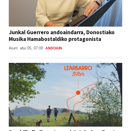
Junkal Guerrero andoaindarra, Donostiako
Musika Hamabostaldiko protagonista
Aiurri
abu 05, 07:00
ANDOAIN