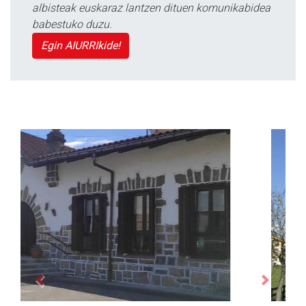
albisteak euskaraz lantzen dituen komunikabidea
babestuko duzu.
Egin AIURRIkide!
Previous
Next