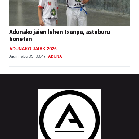
Adunako jaien lehen txanpa, asteburu
honetan
ADUNAKO JAIAK 2026
Aiurri
abu 05, 08:47
ADUNA