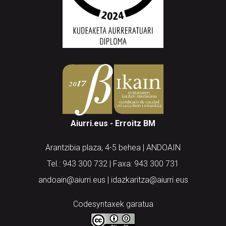
Aiurri.eus - Erroitz BM
Arantzibia plaza, 4-5 behea | ANDOAIN
Tel.: 943 300 732 | Faxa: 943 300 731
andoain@aiurri.eus | idazkaritza@aiurri.eus
Codesyntaxek garatua