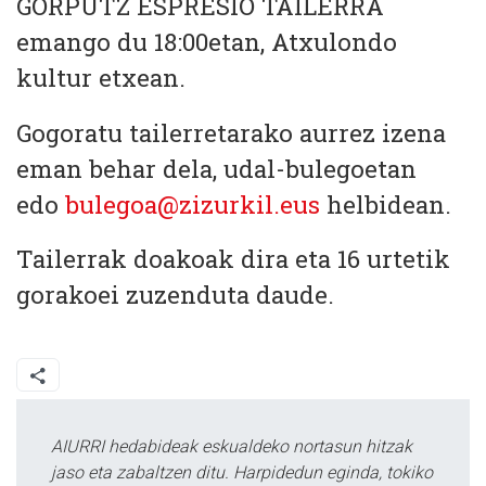
GORPUTZ ESPRESIO TAILERRA
emango du 18:00etan, Atxulondo
kultur etxean.
Gogoratu tailerretarako aurrez izena
eman behar dela, udal-bulegoetan
edo
bulegoa@zizurkil.eus
helbidean.
Tailerrak doakoak dira eta 16 urtetik
gorakoei zuzenduta daude.
AIURRI hedabideak eskualdeko nortasun hitzak
jaso eta zabaltzen ditu. Harpidedun eginda, tokiko