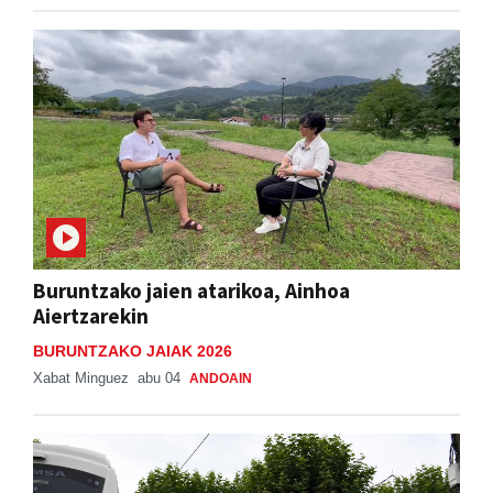
Buruntzako jaien atarikoa, Ainhoa
Aiertzarekin
BURUNTZAKO JAIAK 2026
Xabat Minguez
abu 04
ANDOAIN