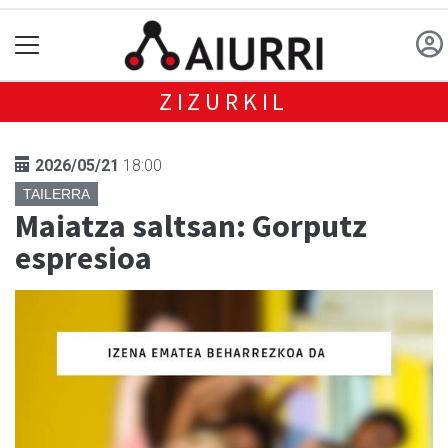
ZIZURKIL
2026/05/21
18:00
TAILERRA
Maiatza saltsan: Gorputz
espresioa