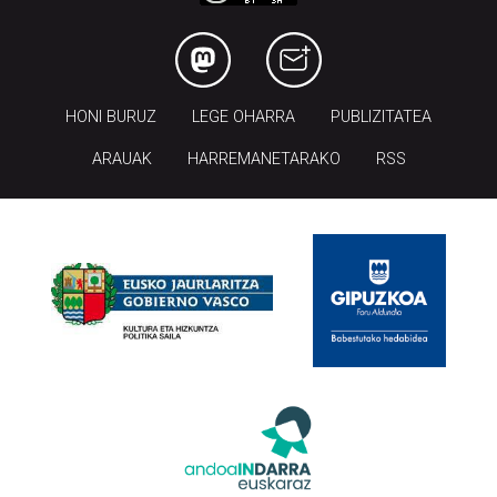
HONI BURUZ
LEGE OHARRA
PUBLIZITATEA
ARAUAK
HARREMANETARAKO
RSS