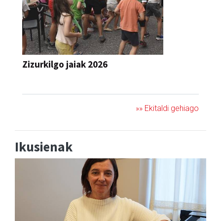
Zizurkilgo jaiak 2026
JAIA
»» Ekitaldi gehiago
Ikusienak