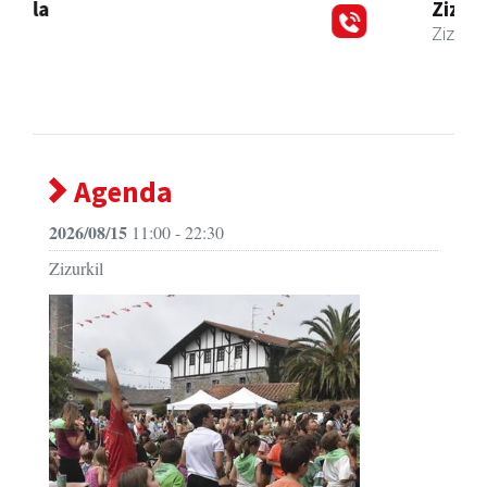
Zizurkilgo Udala
Zizurkil
- Udaletxeak
Agenda
2026/08/15
11:00 - 22:30
Zizurkil