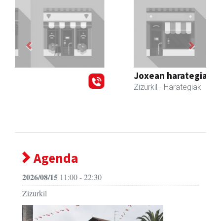
Previous
Next
Joxean harategia
Zizurkil
- Harategiak
Agenda
2026/08/15
11:00 - 22:30
Zizurkil