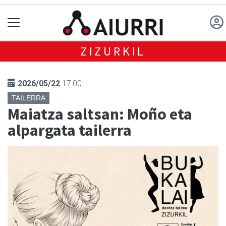
ZIZURKIL
2026/05/22
17:00
TAILERRA
Maiatza saltsan: Moño eta
alpargata tailerra