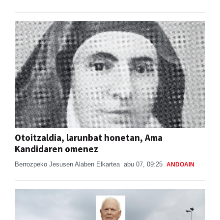
Otoitzaldia, larunbat honetan, Ama
Kandidaren omenez
Berrozpeko Jesusen Alaben Elkartea
abu 07, 09:25
ANDOAIN