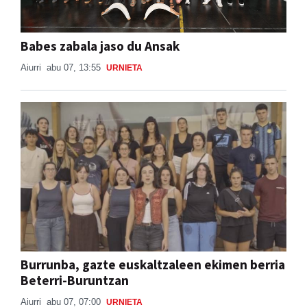
Babes zabala jaso du Ansak
Aiurri
abu 07, 13:55
URNIETA
Burrunba, gazte euskaltzaleen ekimen berria
Beterri-Buruntzan
Aiurri
abu 07, 07:00
URNIETA