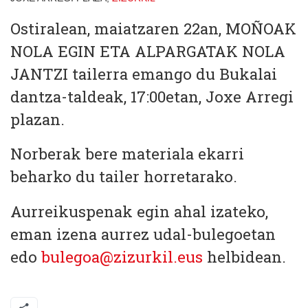
Ostiralean, maiatzaren 22an, MOÑOAK
NOLA EGIN ETA ALPARGATAK NOLA
JANTZI tailerra emango du Bukalai
dantza-taldeak, 17:00etan, Joxe Arregi
plazan.
Norberak bere materiala ekarri
beharko du tailer horretarako.
Aurreikuspenak egin ahal izateko,
eman izena aurrez udal-bulegoetan
edo
bulegoa@zizurkil.eus
helbidean.