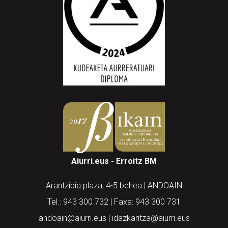
Aiurri.eus - Erroitz BM
Arantzibia plaza, 4-5 behea | ANDOAIN
Tel.: 943 300 732 | Faxa: 943 300 731
andoain@aiurri.eus | idazkaritza@aiurri.eus