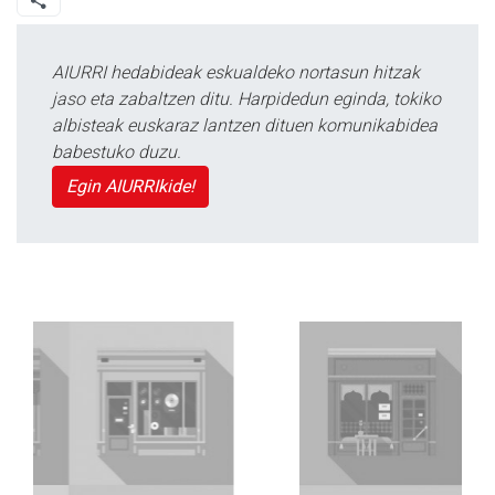
AIURRI hedabideak eskualdeko nortasun hitzak
jaso eta zabaltzen ditu. Harpidedun eginda, tokiko
albisteak euskaraz lantzen dituen komunikabidea
babestuko duzu.
Egin AIURRIkide!