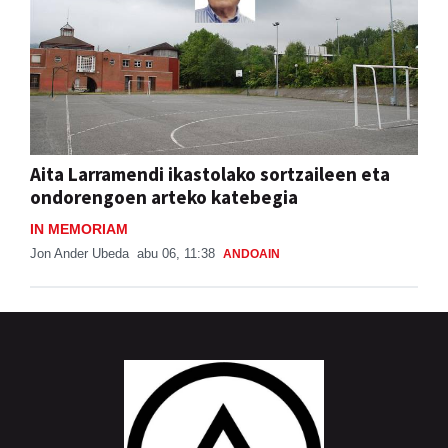
Aita Larramendi ikastolako sortzaileen eta
ondorengoen arteko katebegia
IN MEMORIAM
Jon Ander Ubeda
abu 06, 11:38
ANDOAIN