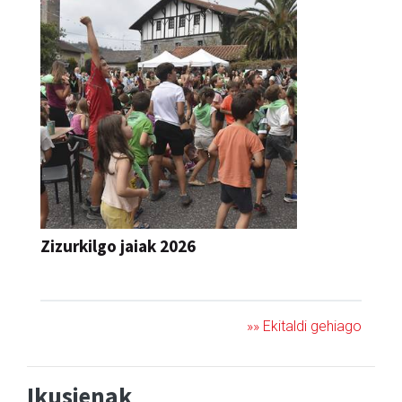
Zizurkilgo jaiak 2026
JAIA
»» Ekitaldi gehiago
Ikusienak