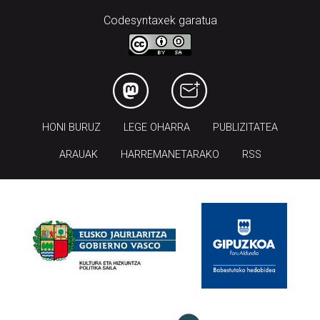
Codesyntaxek garatua
HONI BURUZ
LEGE OHARRA
PUBLIZITATEA
ARAUAK
HARREMANETARAKO
RSS