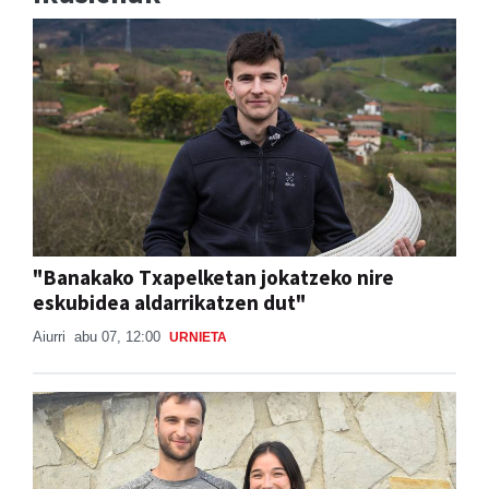
"Banakako Txapelketan jokatzeko nire
eskubidea aldarrikatzen dut"
Aiurri
abu 07, 12:00
URNIETA