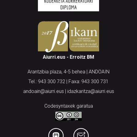
Aiurri.eus - Erroitz BM
Arantzibia plaza, 4-5 behea | ANDOAIN
Tel.: 943 300 732 | Faxa: 943 300 731
andoain@aiurri.eus | idazkaritza@aiurri.eus
Codesyntaxek garatua