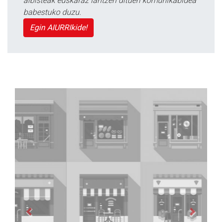
albisteak euskaraz lantzen dituen komunikabidea
babestuko duzu.
Egin AIURRIkide!
Previous
Next
Zubimusu Ikastola