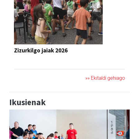
Zizurkilgo jaiak 2026
JAIA
»» Ekitaldi gehiago
Ikusienak