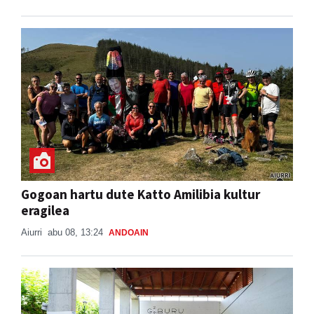
Gogoan hartu dute Katto Amilibia kultur
eragilea
Aiurri
abu 08, 13:24
ANDOAIN