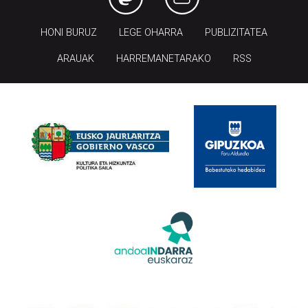
HONI BURUZ
LEGE OHARRA
PUBLIZITATEA
ARAUAK
HARREMANETARAKO
RSS