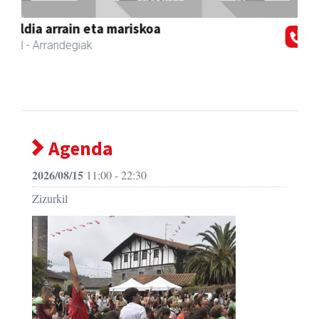
Zizurkil
- Hezkuntza
Agenda
2026/08/15
11:00 - 22:30
Zizurkil