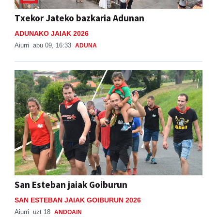
ADUNAKO JAIAK 2026
Aiurri
abu 09, 16:33
ADUNA
San Esteban jaiak Goiburun
SAN ESTEBAN JAIAK GOIBURUN 2026
Aiurri
uzt 18
ANDOAIN