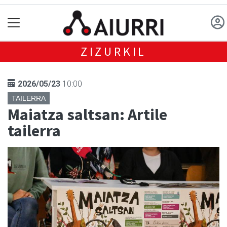
ZIZURKIL
2026/05/23
10:00
TAILERRA
Maiatza saltsan: Artile
tailerra