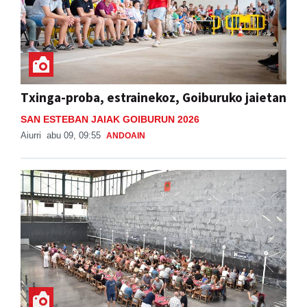
Txinga-proba, estrainekoz, Goiburuko jaietan
SAN ESTEBAN JAIAK GOIBURUN 2026
Aiurri
abu 09, 09:55
ANDOAIN
Txekor Jateko bazkaria Adunan