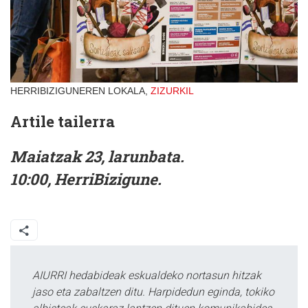
HERRIBIZIGUNEREN LOKALA,
ZIZURKIL
Artile tailerra
Maiatzak 23, larunbata.
10:00, HerriBizigune.
AIURRI hedabideak eskualdeko nortasun hitzak
jaso eta zabaltzen ditu. Harpidedun eginda, tokiko