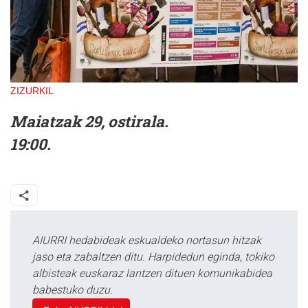
ZIZURKIL
Maiatzak 29, ostirala.
19:00.
AIURRI hedabideak eskualdeko nortasun hitzak
jaso eta zabaltzen ditu. Harpidedun eginda, tokiko
albisteak euskaraz lantzen dituen komunikabidea
babestuko duzu.