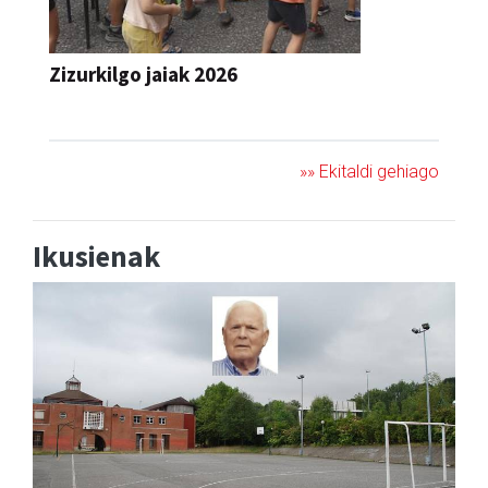
Zizurkilgo jaiak 2026
JAIA
»» Ekitaldi gehiago
Ikusienak