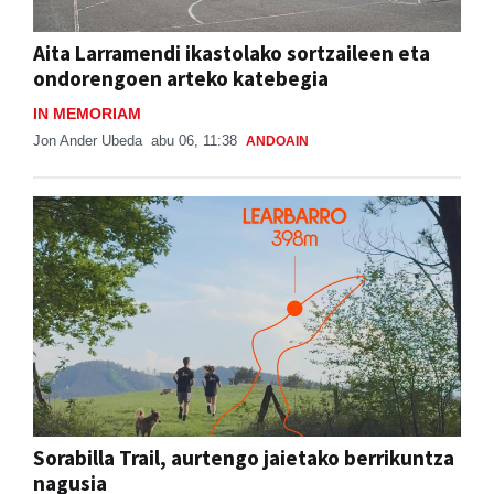
Aita Larramendi ikastolako sortzaileen eta
ondorengoen arteko katebegia
IN MEMORIAM
Jon Ander Ubeda
abu 06, 11:38
ANDOAIN
Sorabilla Trail, aurtengo jaietako berrikuntza
nagusia