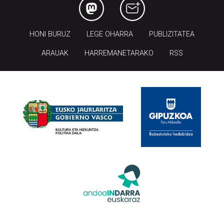
HONI BURUZ
LEGE OHARRA
PUBLIZITATEA
ARAUAK
HARREMANETARAKO
RSS