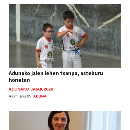
Adunako jaien lehen txanpa, asteburu
honetan
ADUNAKO JAIAK 2026
Aiurri
abu 05
ADUNA