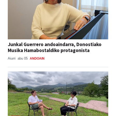
Junkal Guerrero andoaindarra, Donostiako
Musika Hamabostaldiko protagonista
Aiurri
abu 05
ANDOAIN