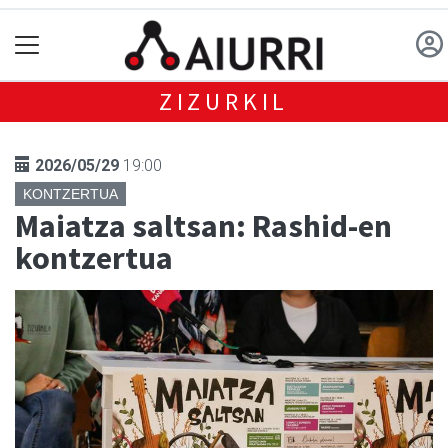
ZIZURKIL
2026/05/29
19:00
KONTZERTUA
Maiatza saltsan: Rashid-en
kontzertua