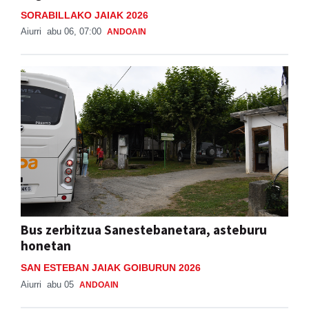
SORABILLAKO JAIAK 2026
Aiurri
abu 06, 07:00
ANDOAIN
Bus zerbitzua Sanestebanetara, asteburu
honetan
SAN ESTEBAN JAIAK GOIBURUN 2026
Aiurri
abu 05
ANDOAIN