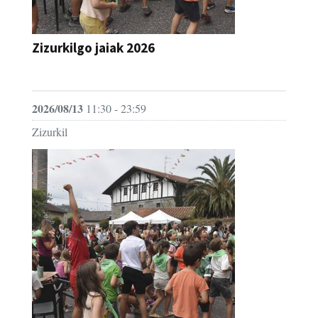
Zizurkilgo jaiak 2026
JAIA
2026/08/13
11:30 - 23:59
Zizurkil