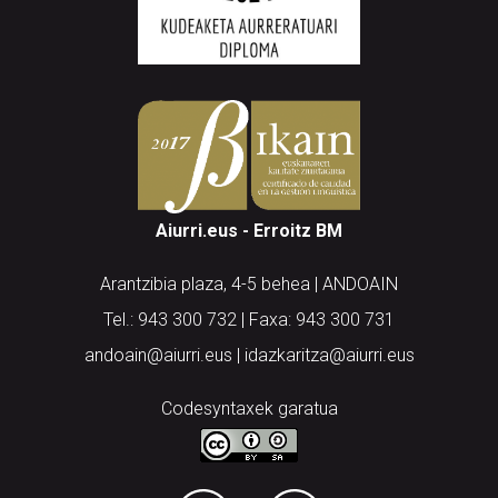
Aiurri.eus - Erroitz BM
Arantzibia plaza, 4-5 behea | ANDOAIN
Tel.: 943 300 732 | Faxa: 943 300 731
andoain@aiurri.eus | idazkaritza@aiurri.eus
Codesyntaxek garatua