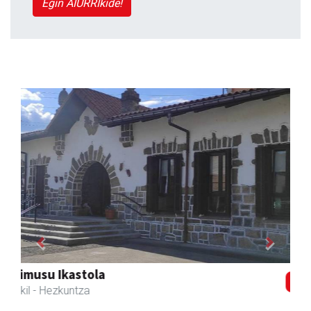
Egin AIURRIkide!
Previous
Next
Zizurkilgo Udala
Zizurkil
- Udaletxeak