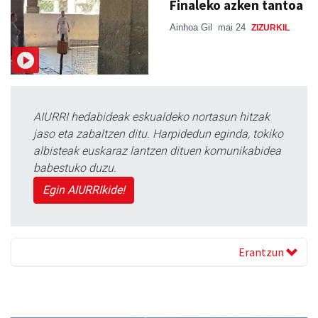
Finaleko azken tantoa
Ainhoa Gil
mai 24
ZIZURKIL
AIURRI hedabideak eskualdeko nortasun hitzak
jaso eta zabaltzen ditu. Harpidedun eginda, tokiko
albisteak euskaraz lantzen dituen komunikabidea
babestuko duzu.
Egin AIURRIkide!
Erantzun