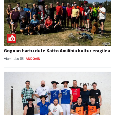
Gogoan hartu dute Katto Amilibia kultur eragilea
Aiurri
abu 08
ANDOAIN