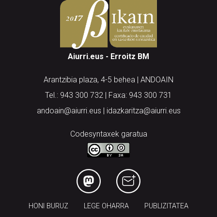
Aiurri.eus - Erroitz BM
Arantzibia plaza, 4-5 behea | ANDOAIN
Tel.: 943 300 732 | Faxa: 943 300 731
andoain@aiurri.eus | idazkaritza@aiurri.eus
Codesyntaxek garatua
HONI BURUZ
LEGE OHARRA
PUBLIZITATEA