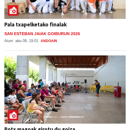
Pala txapelketako finalak
SAN ESTEBAN JAIAK GOIBURUN 2026
Aiurri
abu 09, 19:01
ANDOAIN
Potx magoak girotu du goiza