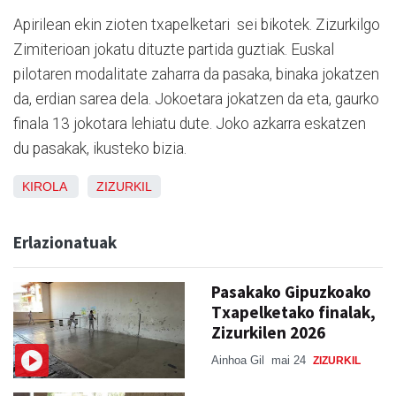
Apirilean ekin zioten txapelketari sei bikotek. Zizurkilgo
Zimiterioan jokatu dituzte partida guztiak. Euskal
pilotaren modalitate zaharra da pasaka, binaka jokatzen
da, erdian sarea dela. Jokoetara jokatzen da eta, gaurko
finala 13 jokotara lehiatu dute. Joko azkarra eskatzen
du pasakak, ikusteko bizia.
KIROLA
ZIZURKIL
Erlazionatuak
Pasakako Gipuzkoako
Txapelketako finalak,
Zizurkilen 2026
Ainhoa Gil
mai 24
ZIZURKIL