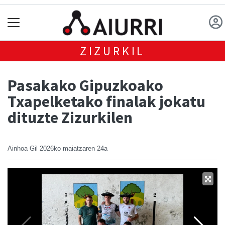
ZIZURKIL
Pasakako Gipuzkoako
Txapelketako finalak jokatu
dituzte Zizurkilen
Ainhoa Gil
2026ko maiatzaren 24a