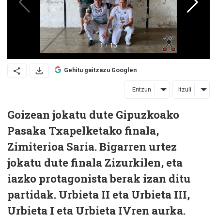
Gehitu gaitzazu Googlen
Entzun
Itzuli
Goizean jokatu dute Gipuzkoako
Pasaka Txapelketako finala,
Zimiterioa Saria. Bigarren urtez
jokatu dute finala Zizurkilen, eta
iazko protagonista berak izan ditu
partidak. Urbieta II eta Urbieta III,
Urbieta I eta Urbieta IVren aurka.