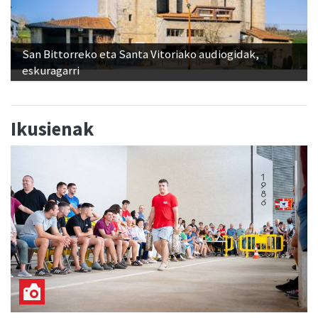
San Bittorreko eta Santa Vitoriako audiogidak,
eskuragarri
Ikusienak