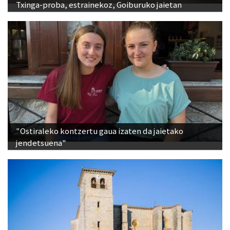
Txinga-proba, estrainekoz, Goiburuko jaietan
"Ostiraleko kontzertu gaua izaten da jaietako
jendetsuena"