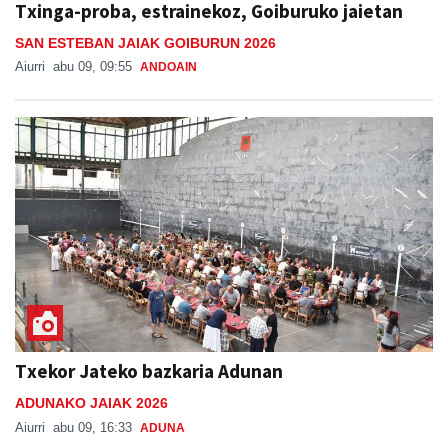
Txinga-proba, estrainekoz, Goiburuko jaietan
SAN ESTEBAN JAIAK GOIBURUN 2026
Aiurri
abu 09, 09:55
ANDOAIN
Txekor Jateko bazkaria Adunan
ADUNAKO JAIAK 2026
Aiurri
abu 09, 16:33
ADUNA