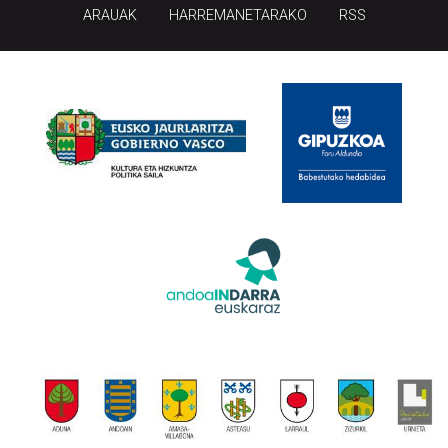
ARAUAK
HARREMANETARAKO
RSS