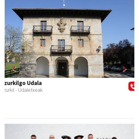
Previous
Next
Zubimusu Ikastola
Zizurkil
- Hezkuntza