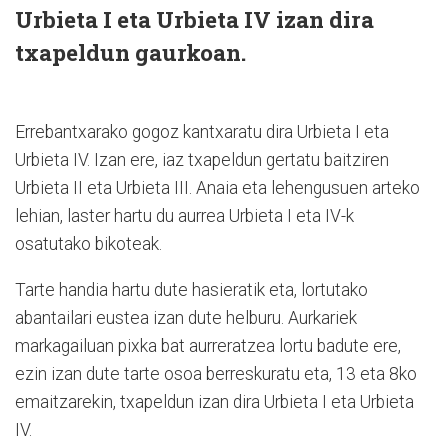
Urbieta I eta Urbieta IV izan dira
txapeldun gaurkoan.
Errebantxarako gogoz kantxaratu dira Urbieta I eta
Urbieta IV. Izan ere, iaz txapeldun gertatu baitziren
Urbieta II eta Urbieta III. Anaia eta lehengusuen arteko
lehian, laster hartu du aurrea Urbieta I eta IV-k
osatutako bikoteak.
Tarte handia hartu dute hasieratik eta, lortutako
abantailari eustea izan dute helburu. Aurkariek
markagailuan pixka bat aurreratzea lortu badute ere,
ezin izan dute tarte osoa berreskuratu eta, 13 eta 8ko
emaitzarekin, txapeldun izan dira Urbieta I eta Urbieta
IV.