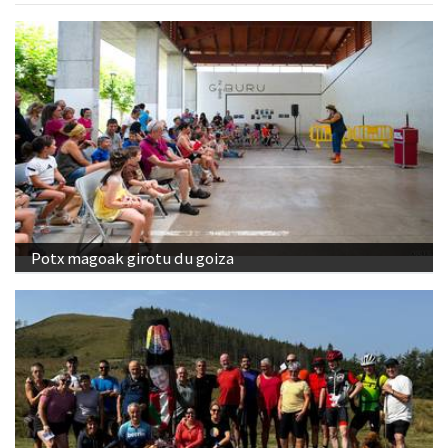
Potx magoak girotu du goiza