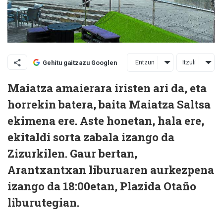
Entzun
Itzuli
Gehitu gaitzazu Googlen
Maiatza amaierara iristen ari da, eta
horrekin batera, baita Maiatza Saltsa
ekimena ere. Aste honetan, hala ere,
ekitaldi sorta zabala izango da
Zizurkilen. Gaur bertan,
Arantxantxan liburuaren aurkezpena
izango da 18:00etan, Plazida Otaño
liburutegian.