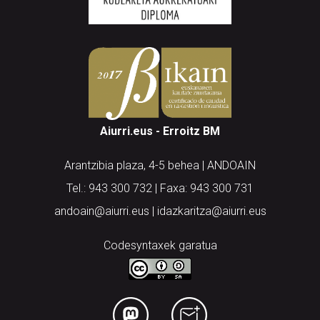
Aiurri.eus - Erroitz BM
Arantzibia plaza, 4-5 behea | ANDOAIN
Tel.: 943 300 732 | Faxa: 943 300 731
andoain@aiurri.eus | idazkaritza@aiurri.eus
Codesyntaxek garatua