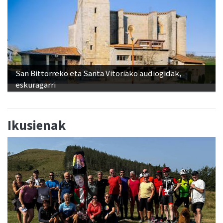
San Bittorreko eta Santa Vitoriako audiogidak,
eskuragarri
Ikusienak