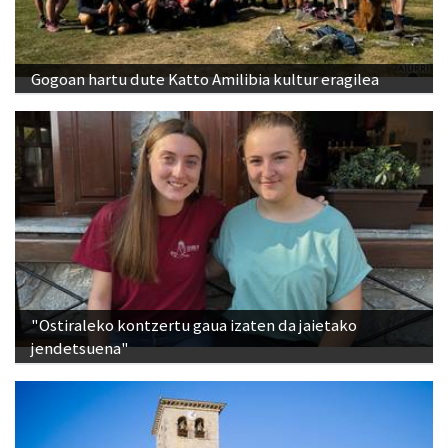
Gogoan hartu dute Katto Amilibia kultur eragilea
"Ostiraleko kontzertu gaua izaten da jaietako
jendetsuena"