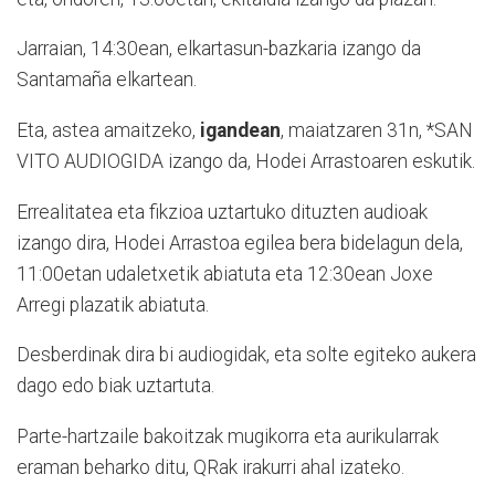
Jarraian, 14:30ean, elkartasun-bazkaria izango da
Santamaña elkartean.
Eta, astea amaitzeko,
igandean
, maiatzaren 31n, *SAN
VITO AUDIOGIDA izango da, Hodei Arrastoaren eskutik.
Errealitatea eta fikzioa uztartuko dituzten audioak
izango dira, Hodei Arrastoa egilea bera bidelagun dela,
11:00etan udaletxetik abiatuta eta 12:30ean Joxe
Arregi plazatik abiatuta.
Desberdinak dira bi audiogidak, eta solte egiteko aukera
dago edo biak uztartuta.
Parte-hartzaile bakoitzak mugikorra eta aurikularrak
eraman beharko ditu, QRak irakurri ahal izateko.