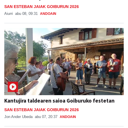
SAN ESTEBAN JAIAK GOIBURUN 2026
Aiurri
abu 08, 09:31
ANDOAIN
Kantujira taldearen saioa Goiburuko festetan
SAN ESTEBAN JAIAK GOIBURUN 2026
Jon Ander Ubeda
abu 07, 20:37
ANDOAIN