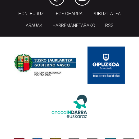
HONI BURUZ
LEGE OHARRA
PUBLIZITATEA
ARAUAK
HARREMANETARAKO
RSS