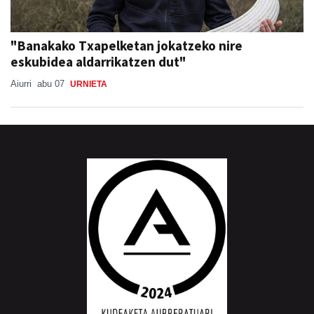
"Banakako Txapelketan jokatzeko nire
eskubidea aldarrikatzen dut"
Aiurri
abu 07
URNIETA