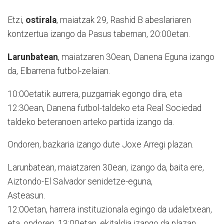
Etzi,
ostirala
, maiatzak 29, Rashid B abeslariaren
kontzertua izango da Pasus tabernan, 20:00etan.
Larunbatean
, maiatzaren 30ean, Danena Eguna izango
da, Elbarrena futbol-zelaian.
10:00etatik aurrera, puzgarriak egongo dira, eta
12:30ean, Danena futbol-taldeko eta Real Sociedad
taldeko beteranoen arteko partida izango da.
Ondoren, bazkaria izango dute Joxe Arregi plazan.
Larunbatean, maiatzaren 30ean, izango da, baita ere,
Aiztondo-El Salvador senidetze-eguna,
Aste
12:00etan, harrera instituzionala egingo da udaletxean,
eta, ondoren, 13:00etan, ekitaldia izango da plazan.