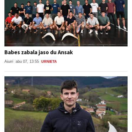
Babes zabala jaso du Ansak
Aiurri
abu 07, 13:55
URNIETA