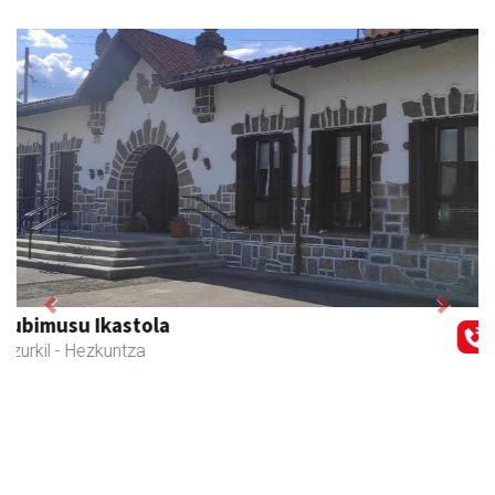
Previous
Next
Joxean harategia
Zizurkil
- Harategiak