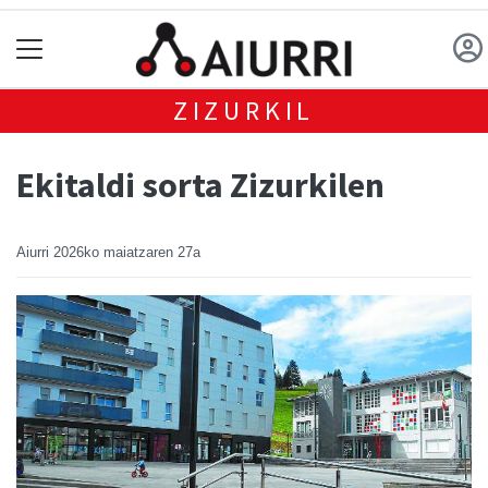
ZIZURKIL
Ekitaldi sorta Zizurkilen
Aiurri
2026ko maiatzaren 27a