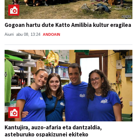
Gogoan hartu dute Katto Amilibia kultur eragilea
Aiurri
abu 08, 13:24
ANDOAIN
Kantujira, auzo-afaria eta dantzaldia,
asteburuko ospakizunei ekiteko