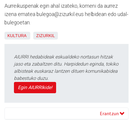
Aurreikuspenak egin ahal izateko, komeni da aurrez
izena ematea bulegoa@zizurkil.eus helbidean edo udal-
bulegoetan.
KULTURA
ZIZURKIL
AIURRI hedabideak eskualdeko nortasun hitzak
jaso eta zabaltzen ditu. Harpidedun eginda, tokiko
albisteak euskaraz lantzen dituen komunikabidea
babestuko duzu.
Egin AIURRIkide!
Erantzun