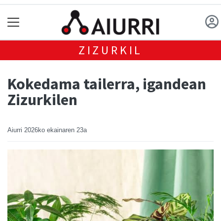
ZIZURKIL
Kokedama tailerra, igandean
Zizurkilen
Aiurri
2026ko ekainaren 23a