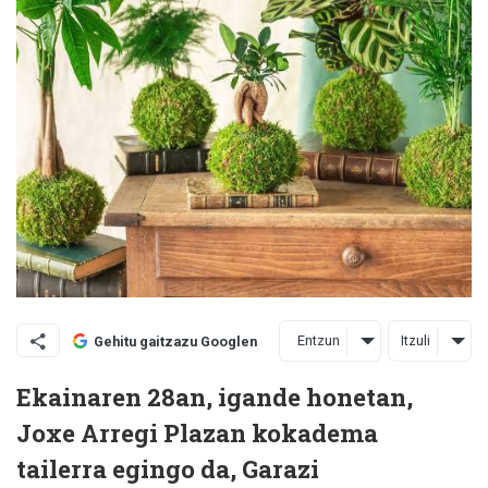
Entzun
Itzuli
Gehitu gaitzazu Googlen
Ekainaren 28an, igande honetan,
Joxe Arregi Plazan kokadema
tailerra egingo da, Garazi