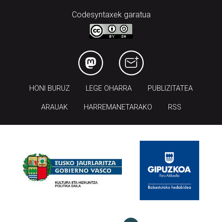
Codesyntaxek garatua
HONI BURUZ
LEGE OHARRA
PUBLIZITATEA
ARAUAK
HARREMANETARAKO
RSS