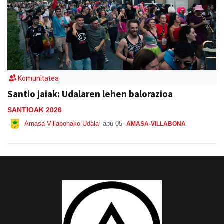
Komunitatea
Santio jaiak: Udalaren lehen balorazioa
SANTIOAK 2026
Amasa-Villabonako Udala
abu 05
AMASA-VILLABONA