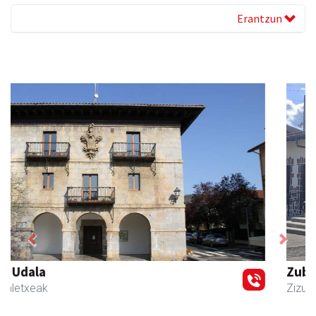
Erantzun
Previous
Next
Zubimusu Ikastola
Zizurkil
- Hezkuntza