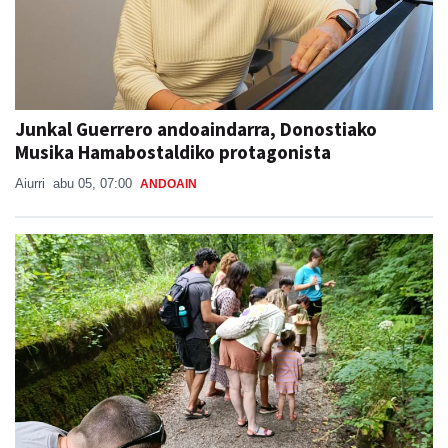
Junkal Guerrero andoaindarra, Donostiako
Musika Hamabostaldiko protagonista
Aiurri
abu 05, 07:00
ANDOAIN