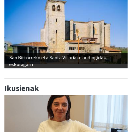
San Bittorreko eta Santa Vitoriako audiogidak,
eskuragarri
Ikusienak