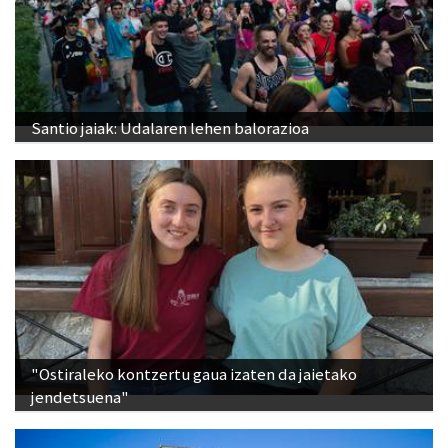
Santio jaiak: Udalaren lehen balorazioa
"Ostiraleko kontzertu gaua izaten da jaietako
jendetsuena"