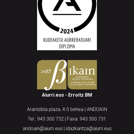
Aiurri.eus - Erroitz BM
Arantzibia plaza, 4-5 behea | ANDOAIN
Tel.: 943 300 732 | Faxa: 943 300 731
andoain@aiurri.eus | idazkaritza@aiurri.eus