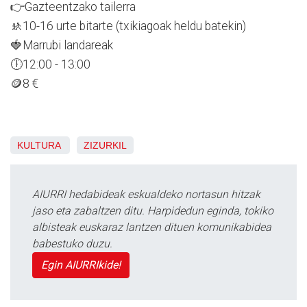
👉Gazteentzako tailerra
🚸10-16 urte bitarte (txikiagoak heldu batekin)
🍓Marrubi landareak
🕕12:00 - 13:00
🪙8 €
KULTURA
ZIZURKIL
AIURRI hedabideak eskualdeko nortasun hitzak
jaso eta zabaltzen ditu. Harpidedun eginda, tokiko
albisteak euskaraz lantzen dituen komunikabidea
babestuko duzu.
Egin AIURRIkide!