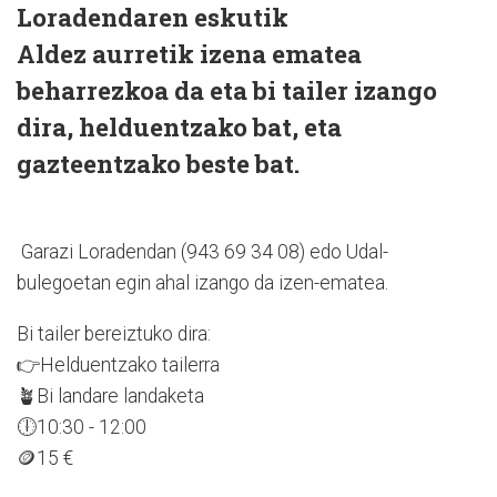
Loradendaren eskutik
Aldez aurretik izena ematea
beharrezkoa da eta bi tailer izango
dira, helduentzako bat, eta
gazteentzako beste bat.
Garazi Loradendan (943 69 34 08) edo Udal-
bulegoetan egin ahal izango da izen-ematea.
Bi tailer bereiztuko dira:
👉Helduentzako tailerra
🪴Bi landare landaketa
🕕10:30 - 12:00
🪙15 €