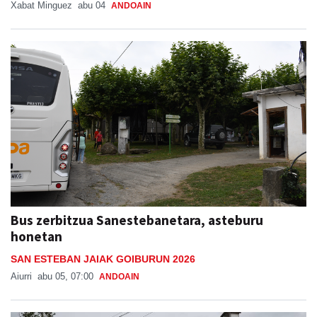
Xabat Minguez
abu 04
ANDOAIN
Bus zerbitzua Sanestebanetara, asteburu
honetan
SAN ESTEBAN JAIAK GOIBURUN 2026
Aiurri
abu 05, 07:00
ANDOAIN