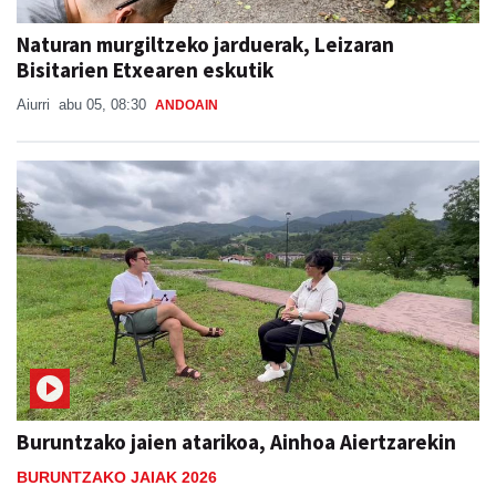
Naturan murgiltzeko jarduerak, Leizaran
Bisitarien Etxearen eskutik
Aiurri
abu 05, 08:30
ANDOAIN
Buruntzako jaien atarikoa, Ainhoa Aiertzarekin
BURUNTZAKO JAIAK 2026