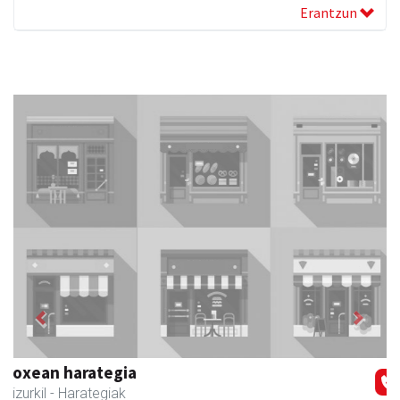
Erantzun
Previous
Next
Zizurkilgo Udala
Zizurkil
- Udaletxeak