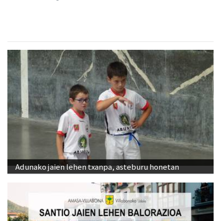
Adunako jaien lehen txanpa, asteburu honetan