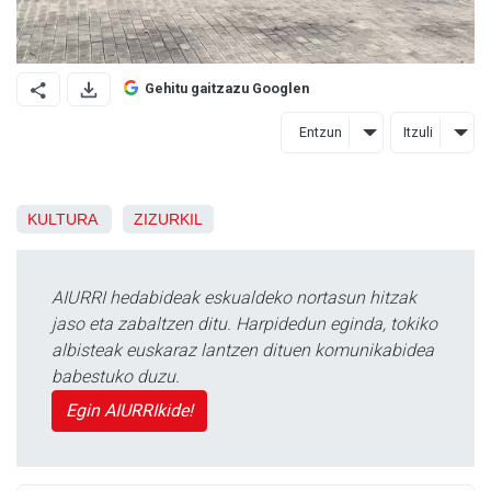
Gehitu gaitzazu Googlen
Entzun
Itzuli
KULTURA
ZIZURKIL
AIURRI hedabideak eskualdeko nortasun hitzak
jaso eta zabaltzen ditu. Harpidedun eginda, tokiko
albisteak euskaraz lantzen dituen komunikabidea
babestuko duzu.
Egin AIURRIkide!