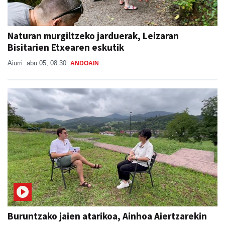
Naturan murgiltzeko jarduerak, Leizaran
Bisitarien Etxearen eskutik
Aiurri
abu 05, 08:30
ANDOAIN
Buruntzako jaien atarikoa, Ainhoa Aiertzarekin
BURUNTZAKO JAIAK 2026
Xabat Minguez
abu 04
ANDOAIN