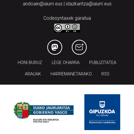
Codesyntaxek garatua
HONI BURUZ
LEGE OHARRA
PUBLIZITATEA
ARAUAK
HARREMANETARAKO
RSS