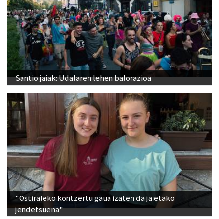
Santio jaiak: Udalaren lehen balorazioa
"Ostiraleko kontzertu gaua izaten da jaietako
jendetsuena"