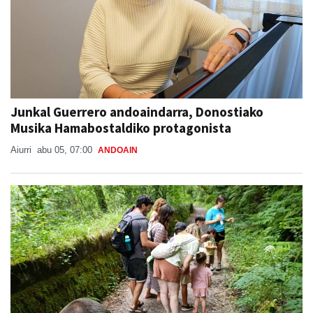
Junkal Guerrero andoaindarra, Donostiako
Musika Hamabostaldiko protagonista
Aiurri
abu 05, 07:00
ANDOAIN