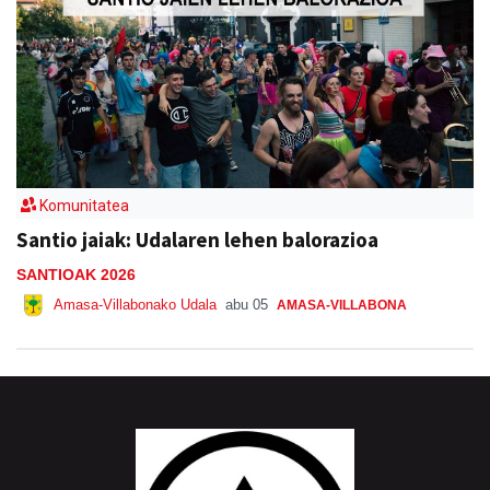
Komunitatea
Santio jaiak: Udalaren lehen balorazioa
SANTIOAK 2026
Amasa-Villabonako Udala
abu 05
AMASA-VILLABONA