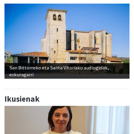
San Bittorreko eta Santa Vitoriako audiogidak,
eskuragarri
Ikusienak