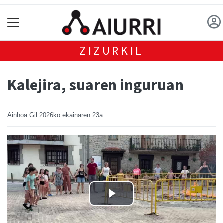
ZIZURKIL
Kalejira, suaren inguruan
Ainhoa Gil
2026ko ekainaren 23a