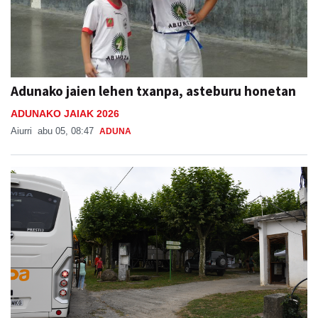
Adunako jaien lehen txanpa, asteburu honetan
ADUNAKO JAIAK 2026
Aiurri
abu 05, 08:47
ADUNA
Bus zerbitzua Sanestebanetara, asteburu