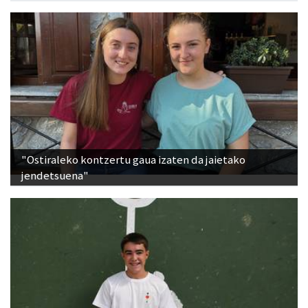
"Ostiraleko kontzertu gaua izaten da jaietako
jendetsuena"