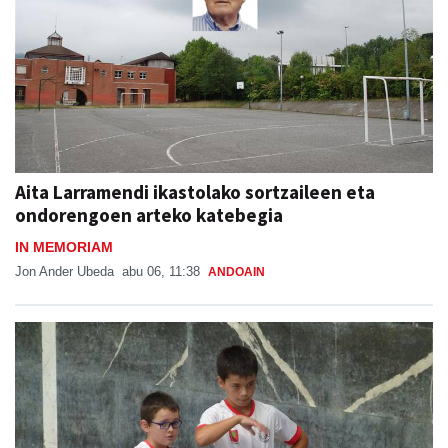
Aita Larramendi ikastolako sortzaileen eta
ondorengoen arteko katebegia
IN MEMORIAM
Jon Ander Ubeda
abu 06, 11:38
ANDOAIN