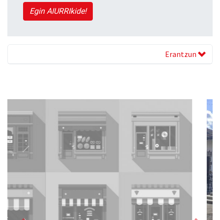
Egin AIURRIkide!
Erantzun
Previous
Next