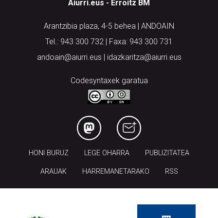
Arantzibia plaza, 4-5 behea | ANDOAIN
Tel.: 943 300 732 | Faxa: 943 300 731
andoain@aiurri.eus | idazkaritza@aiurri.eus
Codesyntaxek garatua
HONI BURUZ
LEGE OHARRA
PUBLIZITATEA
ARAUAK
HARREMANETARAKO
RSS