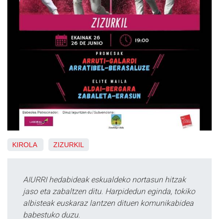
KIROLA
ZIZURKIL
AIURRI hedabideak eskualdeko nortasun hitzak
jaso eta zabaltzen ditu. Harpidedun eginda, tokiko
albisteak euskaraz lantzen dituen komunikabidea
babestuko duzu.