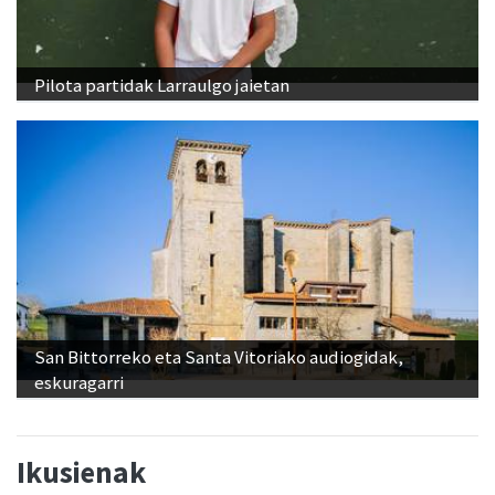
Pilota partidak Larraulgo jaietan
San Bittorreko eta Santa Vitoriako audiogidak,
eskuragarri
Ikusienak