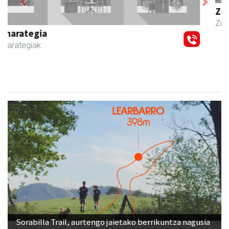
Zubimusu Ikastola
Zizurkil
- Hezkuntza
Sorabilla Trail, aurtengo jaietako berrikuntza nagusia