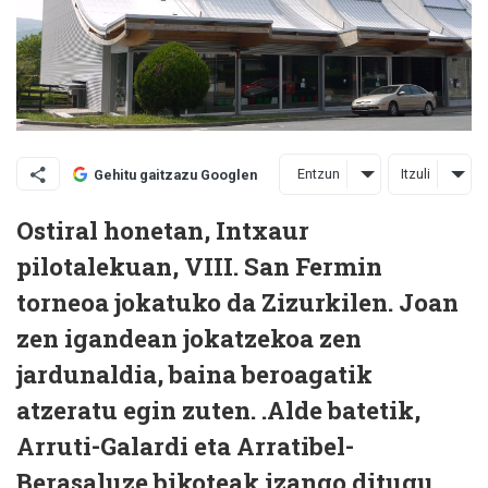
Entzun
Itzuli
Gehitu gaitzazu Googlen
Ostiral honetan, Intxaur
pilotalekuan, VIII. San Fermin
torneoa jokatuko da Zizurkilen. Joan
zen igandean jokatzekoa zen
jardunaldia, baina beroagatik
atzeratu egin zuten. .Alde batetik,
Arruti-Galardi eta Arratibel-
Berasaluze bikoteak izango ditugu.