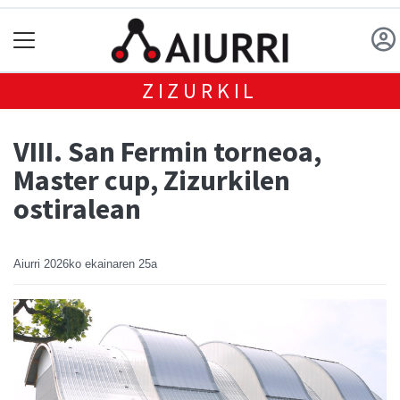
ZIZURKIL
VIII. San Fermin torneoa,
Master cup, Zizurkilen
ostiralean
Aiurri
2026ko ekainaren 25a