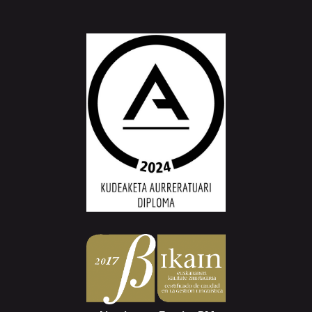
Aiurri.eus - Erroitz BM