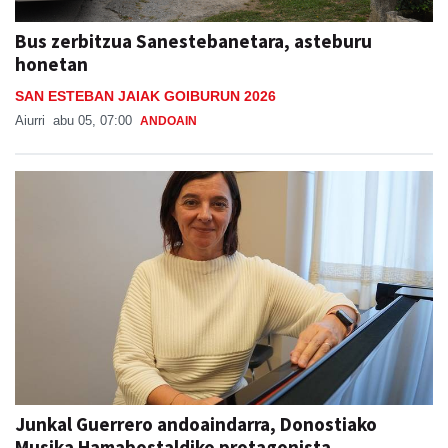
honetan
SAN ESTEBAN JAIAK GOIBURUN 2026
Aiurri
abu 05, 07:00
ANDOAIN
Junkal Guerrero andoaindarra, Donostiako
Musika Hamabostaldiko protagonista
Aiurri
abu 05, 07:00
ANDOAIN