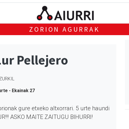
ZORION AGURRAK
Lur Pellejero
ZURKIL
urte - Ekainak 27
rionak gure etxeko altxorrari. 5 urte haundi
UR!!! ASKO MAITE ZAITUGU BIHURRI!