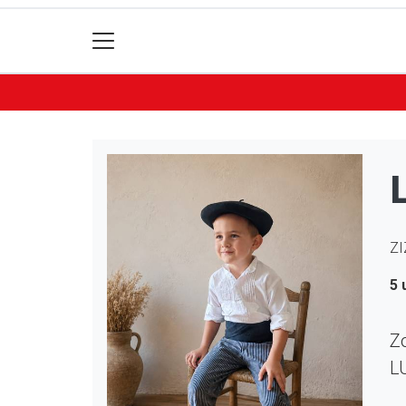
ZI
5 
Zo
L