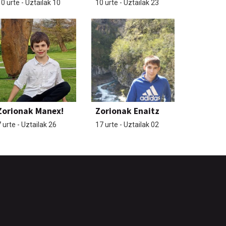
0 urte - Uztailak 10
10 urte - Uztailak 23
Zorionak Manex!
Zorionak Enaitz
 urte - Uztailak 26
17 urte - Uztailak 02