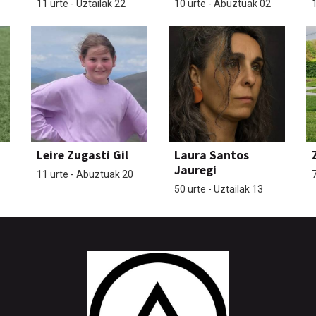
11 urte - Uztailak 22
10 urte - Abuztuak 02
1
Leire Zugasti Gil
Laura Santos
Jauregi
11 urte - Abuztuak 20
7
50 urte - Uztailak 13