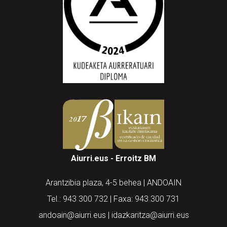
Aiurri.eus - Erroitz BM
Arantzibia plaza, 4-5 behea | ANDOAIN
Tel.: 943 300 732 | Faxa: 943 300 731
andoain@aiurri.eus | idazkaritza@aiurri.eus