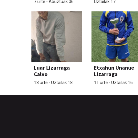
7 urte - Abuztuak 06
Uztailak 17
Luar Lizarraga
Etxahun Unanue
Calvo
Lizarraga
18 urte - Uztailak 18
11 urte - Uztailak 16