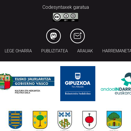
Codesyntaxek garatua
LEGE OHARRA
PUBLIZITATEA
ARAUAK
HARREMANET