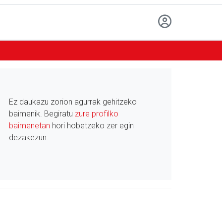
Ez daukazu zorion agurrak gehitzeko
baimenik. Begiratu
zure profilko
baimenetan
hori hobetzeko zer egin
dezakezun.