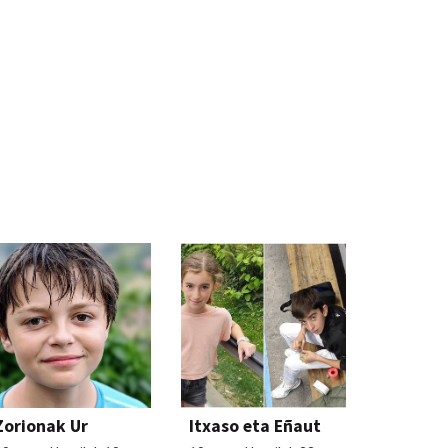
Zorionak Ur
Itxaso eta Eñaut