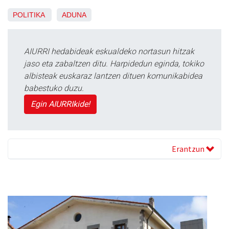
POLITIKA
ADUNA
AIURRI hedabideak eskualdeko nortasun hitzak
jaso eta zabaltzen ditu. Harpidedun eginda, tokiko
albisteak euskaraz lantzen dituen komunikabidea
babestuko duzu.
Egin AIURRIkide!
Erantzun