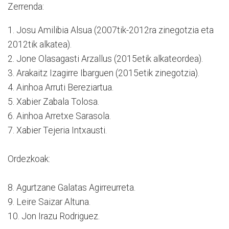
Zerrenda:
1. Josu Amilibia Alsua (2007tik-2012ra zinegotzia eta
2012tik alkatea).
2. Jone Olasagasti Arzallus (2015etik alkateordea).
3. Arakaitz Izagirre Ibarguen (2015etik zinegotzia).
4. Ainhoa Arruti Bereziartua.
5. Xabier Zabala Tolosa.
6. Ainhoa Arretxe Sarasola.
7. Xabier Tejeria Intxausti.
Ordezkoak:
8. Agurtzane Galatas Agirreurreta.
9. Leire Saizar Altuna.
10. Jon Irazu Rodriguez.