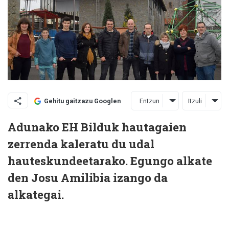
Entzun
Itzuli
Gehitu gaitzazu Googlen
Adunako EH Bilduk hautagaien
zerrenda kaleratu du udal
hauteskundeetarako. Egungo alkate
den Josu Amilibia izango da
alkategai.