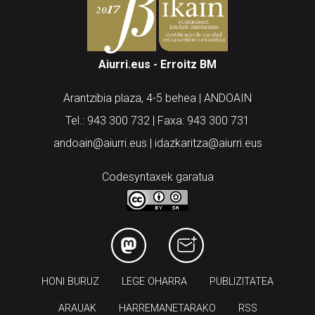
Aiurri.eus - Erroitz BM
Arantzibia plaza, 4-5 behea | ANDOAIN
Tel.: 943 300 732 | Faxa: 943 300 731
andoain@aiurri.eus | idazkaritza@aiurri.eus
Codesyntaxek garatua
HONI BURUZ
LEGE OHARRA
PUBLIZITATEA
ARAUAK
HARREMANETARAKO
RSS