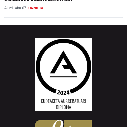
Aiurri
abu 07
URNIETA