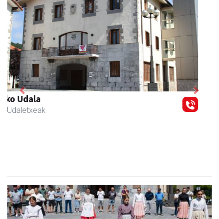
Previous
Next
Zubeldia arrain eta mariskoa
Zizurkil
- Arrandegiak