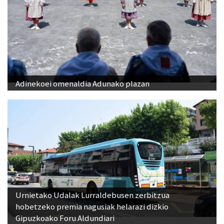
Adinekoei omenaldia Adunako plazan
Urnietako Udalak Lurraldebusen zerbitzua
hobetzeko premia nagusiak helarazi dizkio
Gipuzkoako Foru Aldundiari