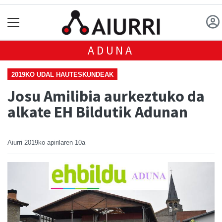
ADUNA
2019KO UDAL HAUTESKUNDEAK
Josu Amilibia aurkeztuko da
alkate EH Bildutik Adunan
Aiurri
2019ko apirilaren 10a