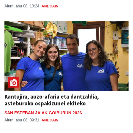
Aiurri
abu 08, 13:24
ANDOAIN
Kantujira, auzo-afaria eta dantzaldia,
asteburuko ospakizunei ekiteko
SAN ESTEBAN JAIAK GOIBURUN 2026
Aiurri
abu 08, 09:31
ANDOAIN