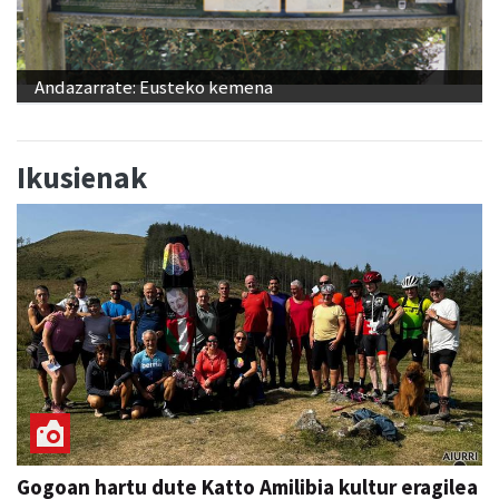
Andazarrate: Eusteko kemena
Ikusienak
Gogoan hartu dute Katto Amilibia kultur eragilea