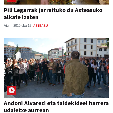
Pili Legarrak jarraituko du Asteasuko
alkate izaten
Aiurri
2019 eka 15
ASTEASU
Andoni Alvarezi eta taldekideei harrera
udaletxe aurrean