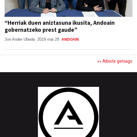
“Herriak duen aniztasuna ikusita, Andoain
gobernatzeko prest gaude”
Jon Ander Ubeda
2019 mai 28
ANDOAIN
»» Albiste gehiago