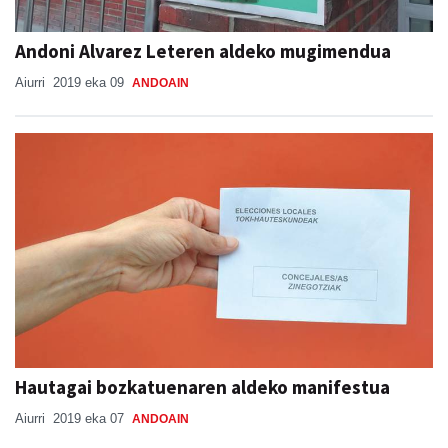
Andoni Alvarez Leteren aldeko mugimendua
Aiurri
2019 eka 09
ANDOAIN
Hautagai bozkatuenaren aldeko manifestua
Aiurri
2019 eka 07
ANDOAIN