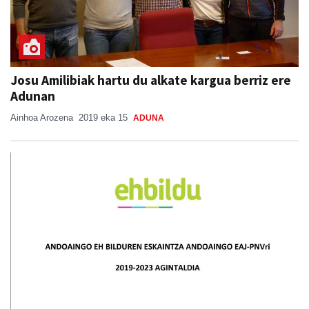
Josu Amilibiak hartu du alkate kargua berriz ere
Adunan
Ainhoa Arozena
2019 eka 15
ADUNA