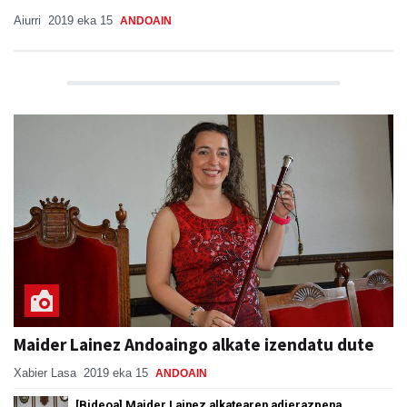
Aiurri
2019 eka 15
ANDOAIN
Maider Lainez Andoaingo alkate izendatu dute
Xabier Lasa
2019 eka 15
ANDOAIN
[Bideoa] Maider Lainez alkatearen adierazpena