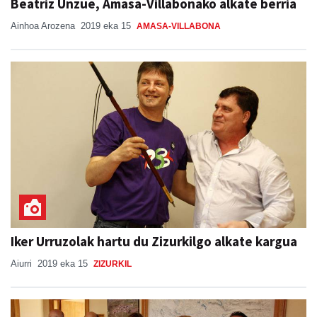
Beatriz Unzue, Amasa-Villabonako alkate berria
Ainhoa Arozena
2019 eka 15
AMASA-VILLABONA
Iker Urruzolak hartu du Zizurkilgo alkate kargua
Aiurri
2019 eka 15
ZIZURKIL