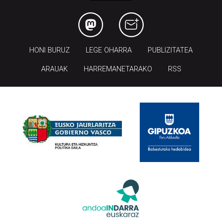
HONI BURUZ
LEGE OHARRA
PUBLIZITATEA
ARAUAK
HARREMANETARAKO
RSS