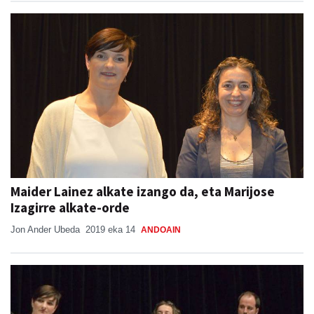
Maider Lainez alkate izango da, eta Marijose
Izagirre alkate-orde
Jon Ander Ubeda
2019 eka 14
ANDOAIN