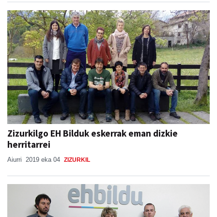
Zizurkilgo EH Bilduk eskerrak eman dizkie
herritarrei
Aiurri
2019 eka 04
ZIZURKIL