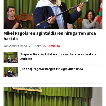
Mikel Pagolaren agintaldiaren hirugarren aroa
hasi da
Jon Ander Ubeda
2019 eka 15
URNIETA
[Argazki Galeria] Udal korporazio berriaren osaketa
Urnietan
[Bideoa] Pagolak kargua zin egin duen unea