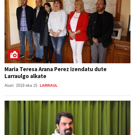
Maria Teresa Arana Perez izendatu dute
Larraulgo alkate
Aiurri
2019 eka 15
LARRAUL