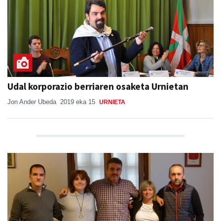
Udal korporazio berriaren osaketa Urnietan
Jon Ander Ubeda
2019 eka 15
URNIETA