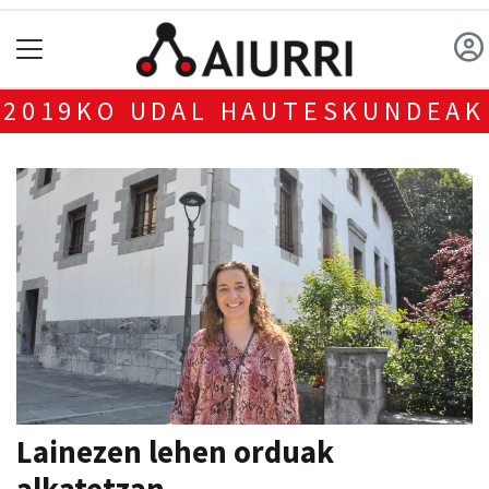
2019KO UDAL HAUTESKUNDEAK
Lainezen lehen orduak
alkatetzan