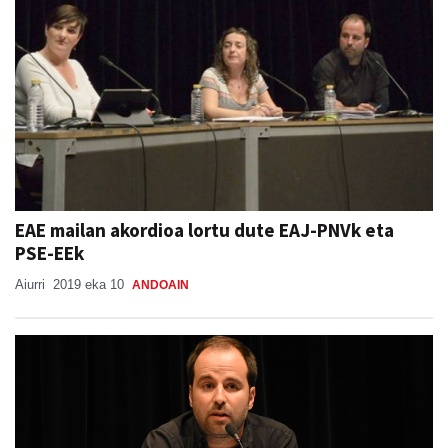
EAE mailan akordioa lortu dute EAJ-PNVk eta
PSE-EEk
Aiurri
2019 eka 10
ANDOAIN