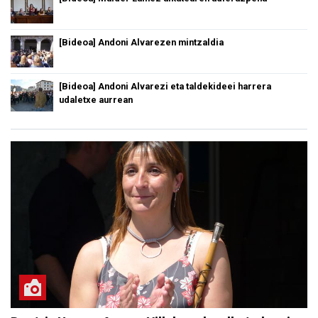
[Bideoa] Andoni Alvarezen mintzaldia
[Bideoa] Andoni Alvarezi eta taldekideei harrera
udaletxe aurrean