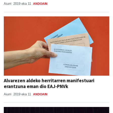
Aiurri
2019 eka 11
ANDOAIN
Alvarezen aldeko herritarren manifestuari
erantzuna eman dio EAJ-PNVk
Aiurri
2019 eka 11
ANDOAIN