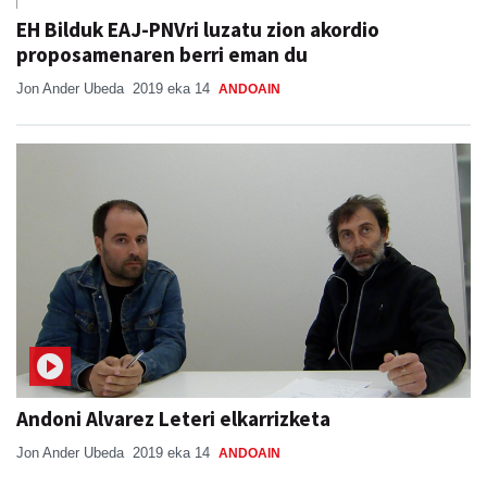
EH Bilduk EAJ-PNVri luzatu zion akordio
proposamenaren berri eman du
Jon Ander Ubeda
2019 eka 14
ANDOAIN
Andoni Alvarez Leteri elkarrizketa
Jon Ander Ubeda
2019 eka 14
ANDOAIN