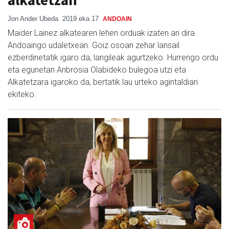
Jon Ander Ubeda
2019 eka 17
ANDOAIN
Maider Lainez alkatearen lehen orduak izaten ari dira
Andoaingo udaletxean. Goiz osoan zehar lansail
ezberdinetatik igaro da, langileak agurtzeko. Hurrengo ordu
eta egunetan Anbrosia Olabideko bulegoa utzi eta
Alkatetzara igaroko da, bertatik lau urteko agintaldiari
ekiteko.