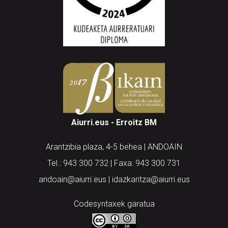
Aiurri.eus - Erroitz BM
Arantzibia plaza, 4-5 behea | ANDOAIN
Tel.: 943 300 732 | Faxa: 943 300 731
andoain@aiurri.eus | idazkaritza@aiurri.eus
Codesyntaxek garatua