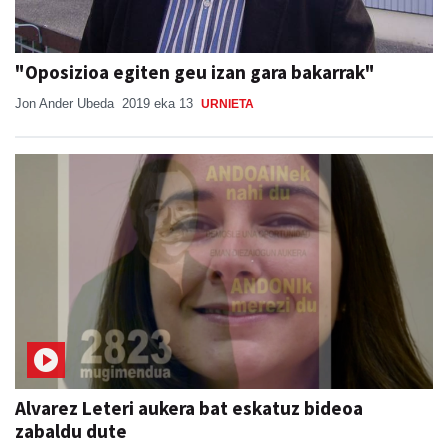
"Oposizioa egiten geu izan gara bakarrak"
Jon Ander Ubeda
2019 eka 13
URNIETA
Alvarez Leteri aukera bat eskatuz bideoa
zabaldu dute