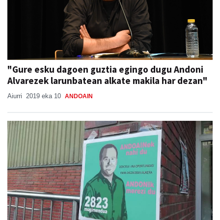
"Gure esku dagoen guztia egingo dugu Andoni
Alvarezek larunbatean alkate makila har dezan"
Aiurri
2019 eka 10
ANDOAIN