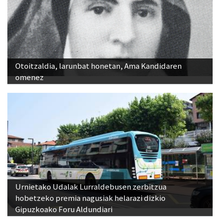
Otoitzaldia, larunbat honetan, Ama Kandidaren
omenez
Urnietako Udalak Lurraldebusen zerbitzua
hobetzeko premia nagusiak helarazi dizkio
Gipuzkoako Foru Aldundiari