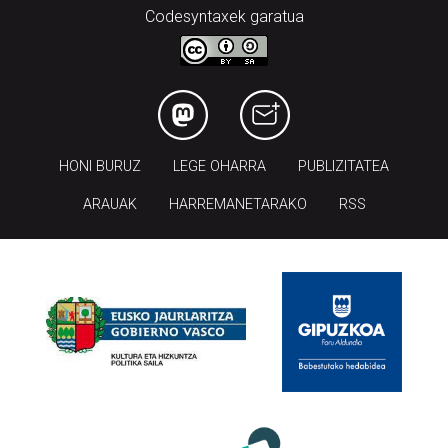
Codesyntaxek garatua
HONI BURUZ
LEGE OHARRA
PUBLIZITATEA
ARAUAK
HARREMANETARAKO
RSS