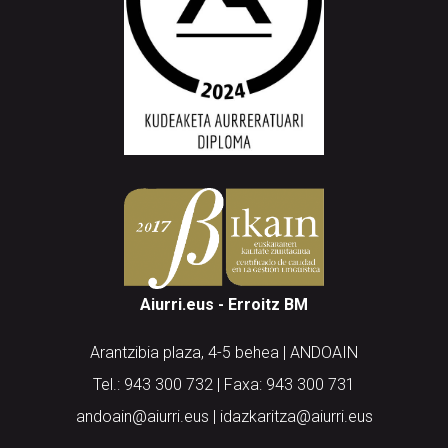
Aiurri.eus - Erroitz BM
Arantzibia plaza, 4-5 behea | ANDOAIN
Tel.: 943 300 732 | Faxa: 943 300 731
andoain@aiurri.eus | idazkaritza@aiurri.eus