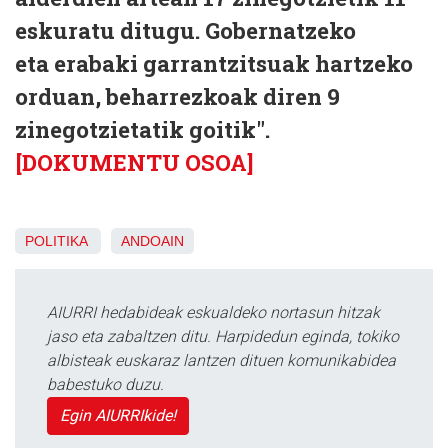
eskuratu ditugu. Gobernatzeko
eta erabaki garrantzitsuak hartzeko
orduan, beharrezkoak diren 9
zinegotzietatik goitik".
[DOKUMENTU OSOA]
POLITIKA
ANDOAIN
AIURRI hedabideak eskualdeko nortasun hitzak
jaso eta zabaltzen ditu. Harpidedun eginda, tokiko
albisteak euskaraz lantzen dituen komunikabidea
babestuko duzu.
Egin AIURRIkide!