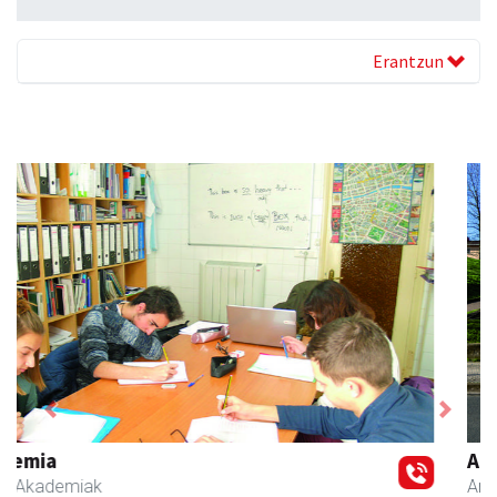
Erantzun
Previous
Next
Aita Larramendi Ikastola
Andoain
- Hezkuntza