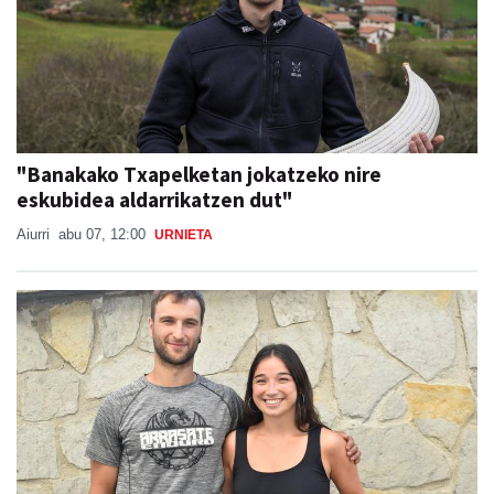
"Banakako Txapelketan jokatzeko nire
eskubidea aldarrikatzen dut"
Aiurri
abu 07, 12:00
URNIETA