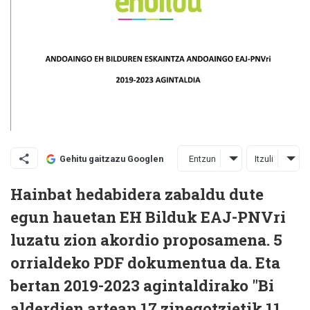
Entzun
Itzuli
Gehitu gaitzazu Googlen
Hainbat hedabidera zabaldu dute
egun hauetan EH Bilduk EAJ-PNVri
luzatu zion akordio proposamena. 5
orrialdeko PDF dokumentua da. Eta
bertan 2019-2023 agintaldirako "Bi
alderdien artean 17 zinegotzietik 11