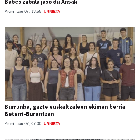
Babes zabala jaso du Ansak
Aiurri
abu 07, 13:55
URNIETA
Burrunba, gazte euskaltzaleen ekimen berria
Beterri-Buruntzan
Aiurri
abu 07, 07:00
URNIETA