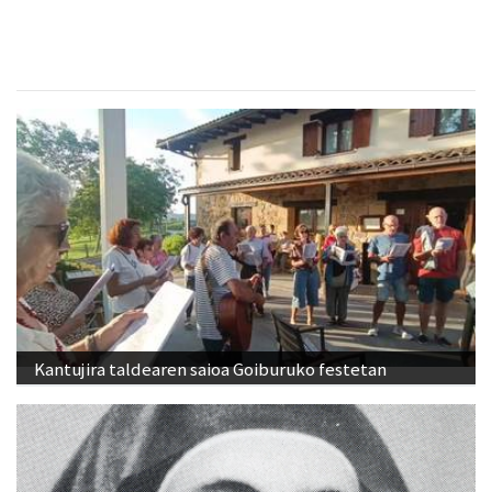
Kantujira taldearen saioa Goiburuko festetan