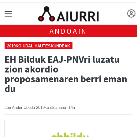
ANDOAIN
2019KO UDAL HAUTESKUNDEAK
EH Bilduk EAJ-PNVri luzatu
zion akordio
proposamenaren berri eman
du
Jon Ander Ubeda
2019ko ekainaren 14a