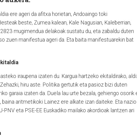
dia ere ageri da afitxa horietan, Andoaingo toki
Besteak beste, Zumea kalean, Kale Nagusian, Kaleberrian,
. 2823 mugimendua delakoak sustatu du, eta zabaldu duten
o zuen manifestua ageri da. Eta baita manifestuarekin bat
kitaldia
steko iraupena izaten du. Kargua hartzeko ekitaldirako, aldi
ehazki, hiru aste. Politika gertutik eta pasioz bizi duten
ko garaia izaten da. Duela lau urte bezala, gehiengo osorik 
, baina aritmetikoki Lainez ere alkate izan daiteke. Eta nazio
J-PNV eta PSE-EE Euskadiko mailako akordioak lantzen ari
a