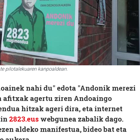
ate pilotalekuaren kanpoaldean.
oainek nahi du" edota "Andonik merezi
n afitxak agertu ziren Andoaingo
dua hitzak ageri dira, eta internet
kin
2823.eus
webgunea zabalik dago.
zen aldeko manifestua, bideo bat eta
 aukera.