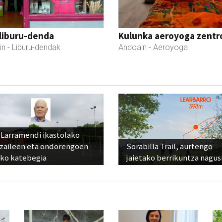
liburu-denda
Kulunka aeroyoga zentr
in
- Liburu-dendak
Andoain
- Aeroyoga
 Larramendi ikastolako
tzaileen eta ondorengoen
Sorabilla Trail, aurtengo
eko katebegia
jaietako berrikuntza nagus