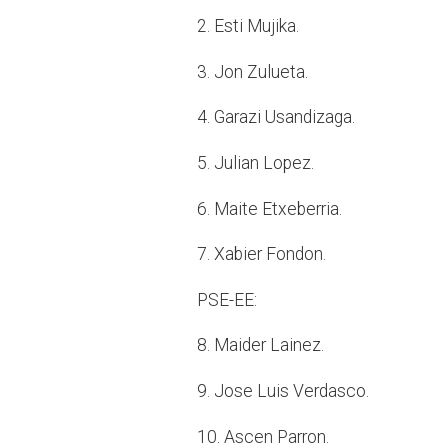
2. Esti Mujika.
3. Jon Zulueta.
4. Garazi Usandizaga.
5. Julian Lopez.
6. Maite Etxeberria.
7. Xabier Fondon.
PSE-EE:
8. Maider Lainez.
9. Jose Luis Verdasco.
10. Ascen Parron.