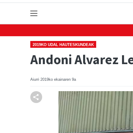
2019KO UDAL HAUTESKUNDEAK
Andoni Alvarez 
Aiurri
2019ko ekainaren 9a