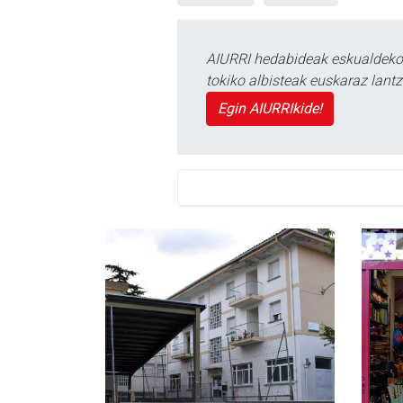
AIURRI hedabideak eskualdeko n
tokiko albisteak euskaraz lan
Egin AIURRIkide!