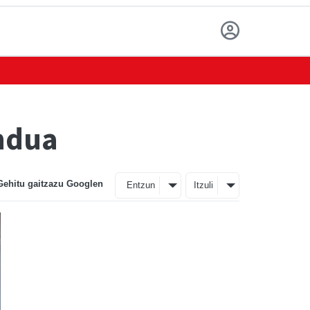
ndua
Gehitu gaitzazu Googlen
Entzun
Itzuli