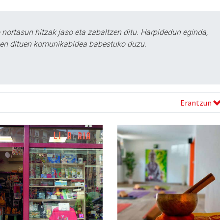
ortasun hitzak jaso eta zabaltzen ditu. Harpidedun eginda,
tzen dituen komunikabidea babestuko duzu.
Erantzun