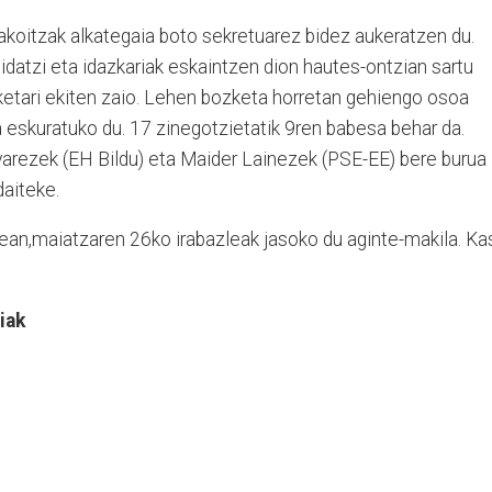
bakoitzak alkategaia boto sekretuarez bidez aukeratzen du.
datzi eta idazkariak eskaintzen dion hautes-ontzian sartu
etari ekiten zaio. Lehen bozketa horretan gehiengo osoa
 eskuratuko du. 17 zinegotzietatik 9ren babesa behar da.
varezek (EH Bildu) eta Maider Lainezek (PSE-EE) bere burua
daiteke.
an,maiatzaren 26ko irabazleak jasoko du aginte-makila. Ka
iak