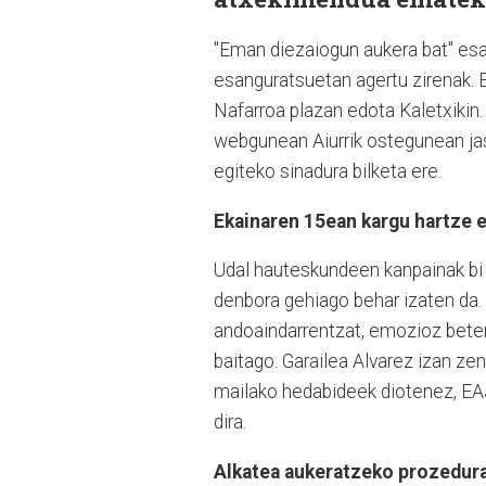
"Eman diezaiogun aukera bat" esal
esanguratsuetan agertu zirenak. 
Nafarroa plazan edota Kaletxikin
webgunean Aiurrik ostegunean jas
egiteko sinadura bilketa ere.
Ekainaren 15ean kargu hartze e
Udal hauteskundeen kanpainak bi a
denbora gehiago behar izaten da. Z
andoaindarrentzat, emozioz beteri
baitago. Garailea Alvarez izan zen
mailako hedabideek diotenez, EA
dira.
Alkatea aukeratzeko prozedur