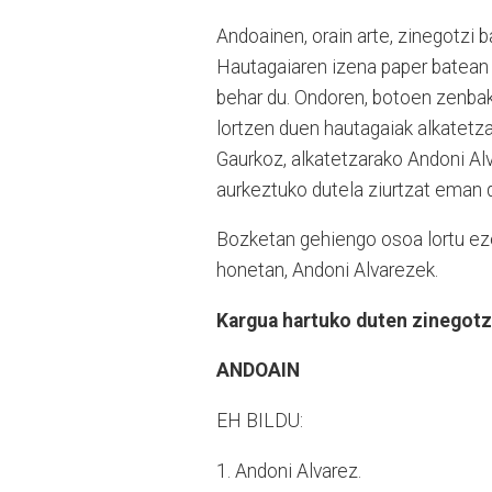
Andoainen, orain arte, zinegotzi 
Hautagaiaren izena paper batean i
behar du. Ondoren, botoen zenbak
lortzen duen hautagaiak alkatetza
Gaurkoz, alkatetzarako Andoni Al
aurkeztuko dutela ziurtzat eman 
Bozketan gehiengo osoa lortu eze
honetan, Andoni Alvarezek.
Kargua hartuko duten zinegotz
ANDOAIN
EH BILDU:
1. Andoni Alvarez.