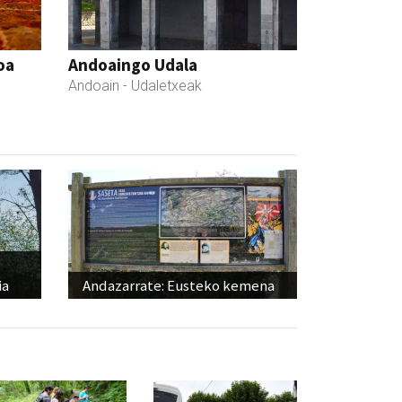
oa
Andoaingo Udala
Andoain
- Udaletxeak
ia
Andazarrate: Eusteko kemena