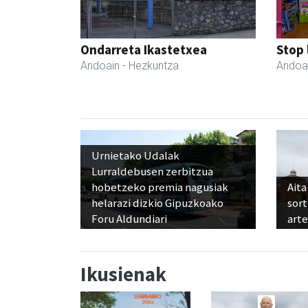
Ondarreta Ikastetxea
Stop 
Andoain
- Hezkuntza
Andoa
Urnietako Udalak
Lurraldebusen zerbitzua
hobetzeko premia nagusiak
Aita
helarazi dizkio Gipuzkoako
sor
Foru Aldundiari
art
Ikusienak