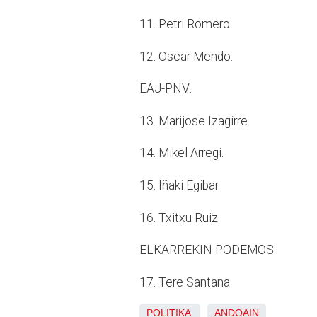
11. Petri Romero.
12. Oscar Mendo.
EAJ-PNV:
13. Marijose Izagirre.
14. Mikel Arregi.
15. Iñaki Egibar.
16. Txitxu Ruiz.
ELKARREKIN PODEMOS:
17. Tere Santana.
POLITIKA
ANDOAIN