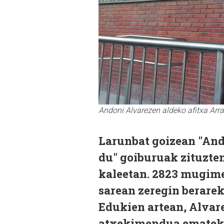
Andoni Alvarezen aldeko afitxa Arr
Larunbat goizean "And
du" goiburuak zituzte
kaleetan. 2823 mugimen
sarean zeregin berare
Edukien artean, Alvare
atxekimendua emateko