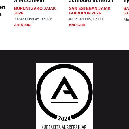
Aiertzarekin
asteburu honetan
e
ien
BURUNTZAKO JAIAK
SAN ESTEBAN JAIAK
SA
k
2026
GOIBURUN 2026
GO
Xabat Minguez
abu 04
Aiurri
abu 05, 07:00
Aiu
ANDOAIN
ANDOAIN