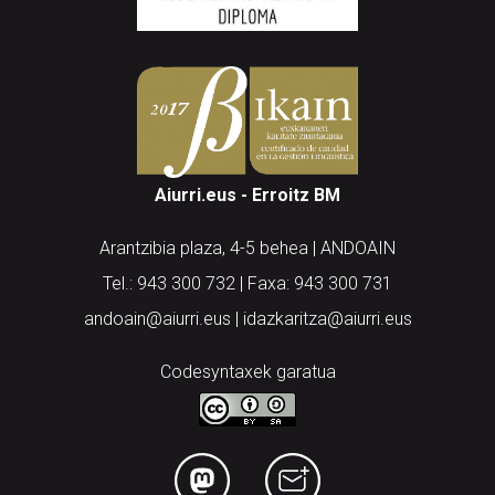
Aiurri.eus - Erroitz BM
Arantzibia plaza, 4-5 behea | ANDOAIN
Tel.: 943 300 732 | Faxa: 943 300 731
andoain@aiurri.eus | idazkaritza@aiurri.eus
Codesyntaxek garatua