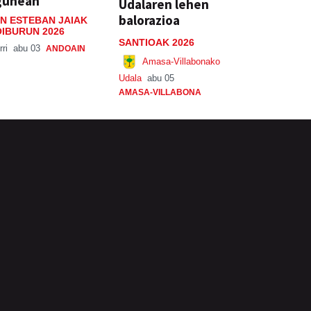
gunean
Udalaren lehen
balorazioa
N ESTEBAN JAIAK
IBURUN 2026
SANTIOAK 2026
rri
abu 03
ANDOAIN
Amasa-Villabonako
Udala
abu 05
AMASA-VILLABONA