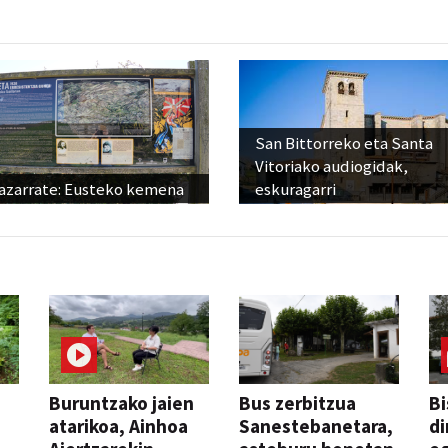
San Bittorreko eta Santa
Vitoriako audiogidak,
azarrate: Eusteko kemena
eskuragarri
Buruntzako jaien
Bus zerbitzua
Bi
atarikoa, Ainhoa
Sanestebanetara,
di