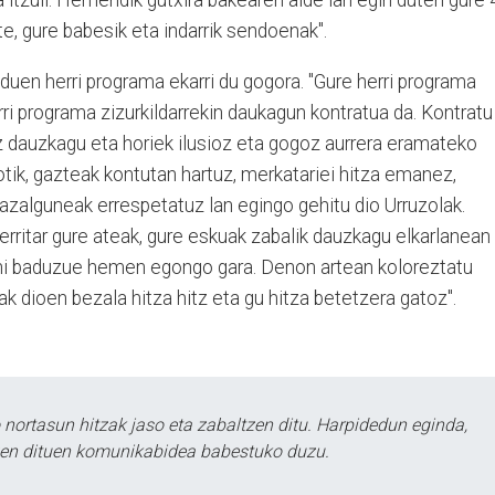
ra itzuli. Hemendik gutxira bakearen alde lan egin duten gure
e, gure babesik eta indarrik sendoenak".
uen herri programa ekarri du gogora. "Gure herri programa
erri programa zizurkildarrekin daukagun kontratua da. Kontratu
z dauzkagu eta horiek ilusioz eta gogoz aurrera eramateko
tik, gazteak kontutan hartuz, merkatariei hitza emanez,
kazalguneak errespetatuz lan egingo gehitu dio Urruzolak.
herritar gure ateak, gure eskuak zabalik dauzkagu elkarlanean
ahi baduzue hemen egongo gara. Denon artean koloreztatu
ak dioen bezala hitza hitz eta gu hitza betetzera gatoz".
ortasun hitzak jaso eta zabaltzen ditu. Harpidedun eginda,
tzen dituen komunikabidea babestuko duzu.