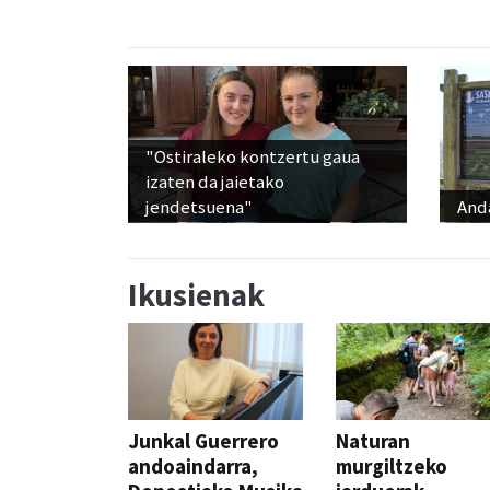
"Ostiraleko kontzertu gaua
izaten da jaietako
jendetsuena"
And
Ikusienak
Junkal Guerrero
Naturan
andoaindarra,
murgiltzeko