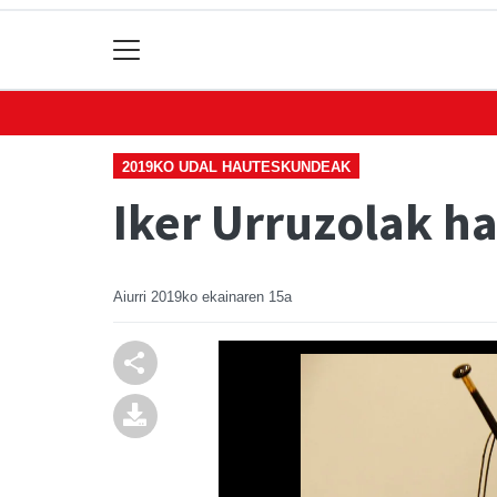
2019KO UDAL HAUTESKUNDEAK
Iker Urruzolak ha
Aiurri
2019ko ekainaren 15a