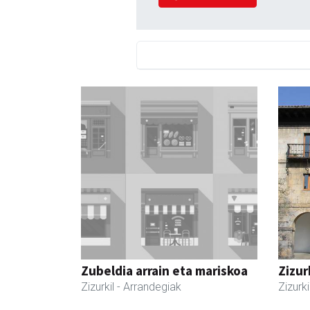
Zubeldia arrain eta mariskoa
Zizur
Zizurkil
- Arrandegiak
Zizurki