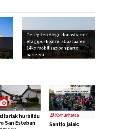
Dei egiten diegu donostiarrei
eta gipuzkoarrei abuztuaren
14ko mobilizazioan parte
hartzera
sitariak hurbildu
Komunitatea
ra San Esteban
Santio jaiak: