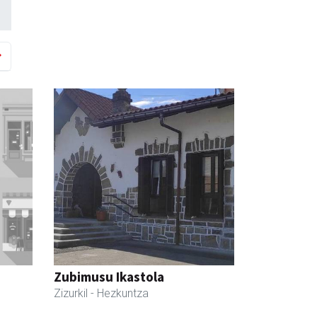
Zubimusu Ikastola
Zizurkil
- Hezkuntza