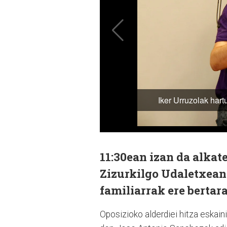
11:30ean izan da alkat
Zizurkilgo Udaletxean.
familiarrak ere bertara
Oposizioko alderdiei hitza eskaini