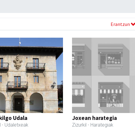
Erantzun
kilgo Udala
Joxean harategia
l
- Udaletxeak
Zizurkil
- Harategiak