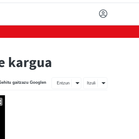
te kargua
Gehitu gaitzazu Googlen
Entzun
Itzuli