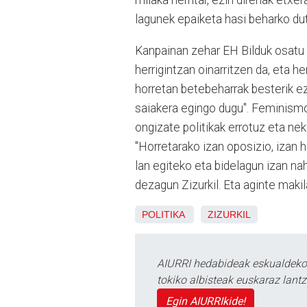
milaka herritar, ezin direnak etxe
lagunek epaiketa hasi beharko dut
Kanpainan zehar EH Bilduk osatu d
herrigintzan oinarritzen da, eta h
horretan betebeharrak besterik e
saiakera egingo dugu". Feminismo
ongizate politikak errotuz eta ne
"Horretarako izan oposizio, izan 
lan egiteko eta bidelagun izan n
dezagun Zizurkil. Eta aginte makil
POLITIKA
ZIZURKIL
AIURRI hedabideak eskualdeko n
tokiko albisteak euskaraz lan
Egin AIURRIkide!