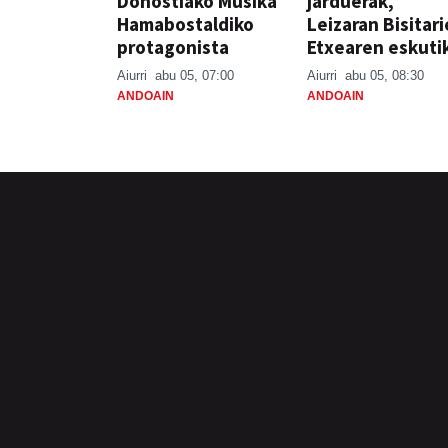
Donostiako Musika
jarduerak,
Hamabostaldiko
Leizaran Bisitar
protagonista
Etxearen eskuti
Aiurri
abu 05, 07:00
Aiurri
abu 05, 08:30
ANDOAIN
ANDOAIN