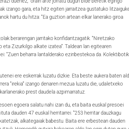
zi duenez, "orain arte jorratu dugun bide beretik egingo
ak izango gara, eta hitz egiten jarraitzea gustatuko litzaiguke
ok hartu du hitza: "Ea guztion artean elkar lanerako giroa
olak berarengan jarritako konfidantzagatik. "Niretzako
 eta Zizurkilgo alkate izatea". Taldean lan egitearen
iei: "Zuen beharra lantalderako ezinbestekoa da. Kolektibotik
tenei ere eskerrak luzatu dizkie. Eta beste aukera baten al
rrera "irekia" izango denaren mezua luzatu die, udaletxeko
lkarlanerako prest daudela azpimarratuz.
esoen egoera salatu nahi izan du, eta baita euskal presoei
uta dauden 47 euskal herritarrei. "253 herritar dauzkagu
lkatetzak, alkategaiak babestu. Baita ere erbestean dauden