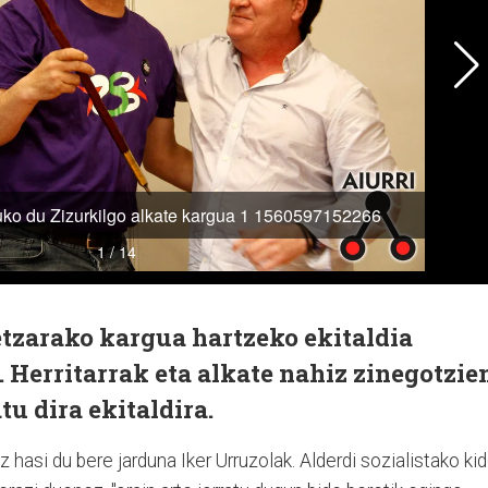
etzarako kargua hartzeko ekitaldia
 Herritarrak eta alkate nahiz zinegotzie
tu dira ekitaldira.
z hasi du bere jarduna Iker Urruzolak. Alderdi sozialistako ki