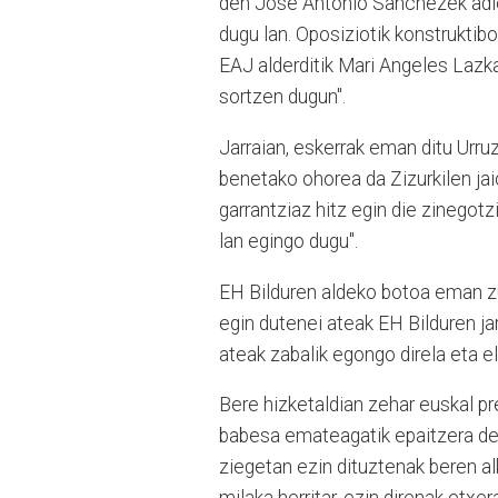
den Jose Antonio Sanchezek adiera
dugu lan. Oposiziotik konstruktibo
EAJ alderditik Mari Angeles Lazkan
sortzen dugun".
Jarraian, eskerrak eman ditu Urruz
benetako ohorea da Zizurkilen jaio
garrantziaz hitz egin die zinegotz
lan egingo dugu".
EH Bilduren aldeko botoa eman zu
egin dutenei ateak EH Bilduren ja
ateak zabalik egongo direla eta e
Bere hizketaldian zehar euskal pr
babesa emateagatik epaitzera deit
ziegetan ezin dituztenak beren a