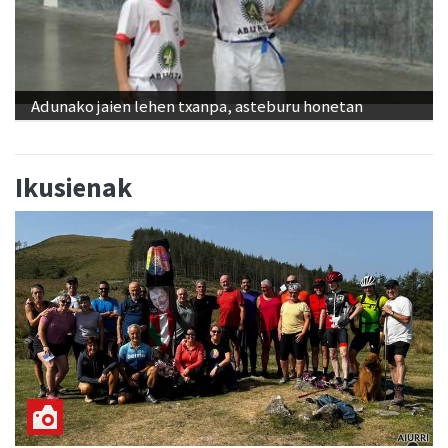
Adunako jaien lehen txanpa, asteburu honetan
Ikusienak