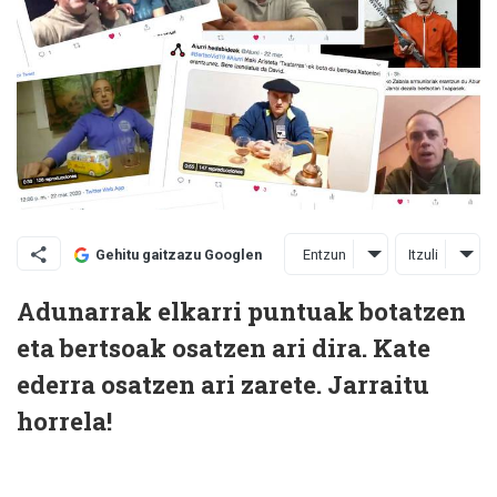
Entzun
Itzuli
Gehitu gaitzazu Googlen
Adunarrak elkarri puntuak botatzen
eta bertsoak osatzen ari dira. Kate
ederra osatzen ari zarete. Jarraitu
horrela!