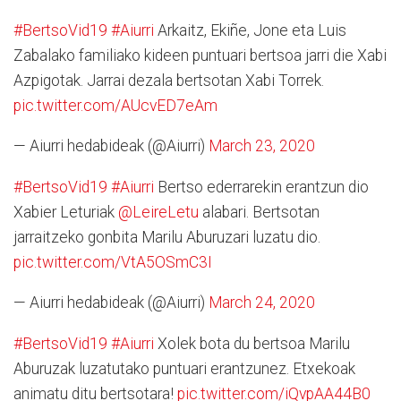
#BertsoVid19
#Aiurri
Arkaitz, Ekiñe, Jone eta Luis
Zabalako familiako kideen puntuari bertsoa jarri die Xabi
Azpigotak. Jarrai dezala bertsotan Xabi Torrek.
pic.twitter.com/AUcvED7eAm
— Aiurri hedabideak (@Aiurri)
March 23, 2020
#BertsoVid19
#Aiurri
Bertso ederrarekin erantzun dio
Xabier Leturiak
@LeireLetu
alabari. Bertsotan
jarraitzeko gonbita Marilu Aburuzari luzatu dio.
pic.twitter.com/VtA5OSmC3I
— Aiurri hedabideak (@Aiurri)
March 24, 2020
#BertsoVid19
#Aiurri
Xolek bota du bertsoa Marilu
Aburuzak luzatutako puntuari erantzunez. Etxekoak
animatu ditu bertsotara!
pic.twitter.com/iQvpAA44B0