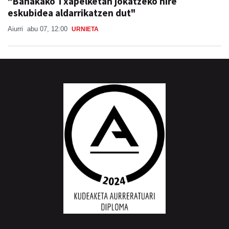
"Banakako Txapelketan jokatzeko nire
eskubidea aldarrikatzen dut"
Aiurri
abu 07, 12:00
URNIETA