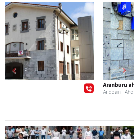
Previous
Next
Aranburu aholkularitza
Andoain
- Aholkularitza