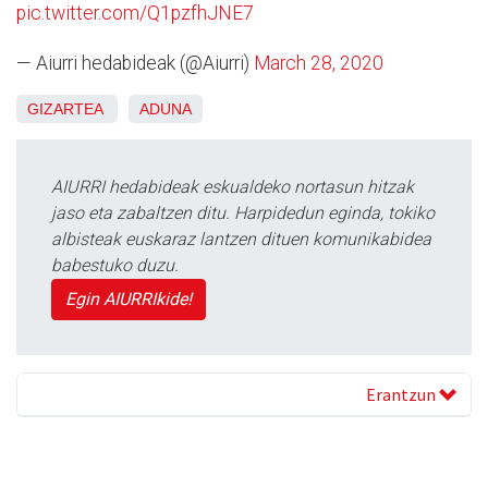
pic.twitter.com/Q1pzfhJNE7
— Aiurri hedabideak (@Aiurri)
March 28, 2020
GIZARTEA
ADUNA
AIURRI hedabideak eskualdeko nortasun hitzak
jaso eta zabaltzen ditu. Harpidedun eginda, tokiko
albisteak euskaraz lantzen dituen komunikabidea
babestuko duzu.
Egin AIURRIkide!
Erantzun