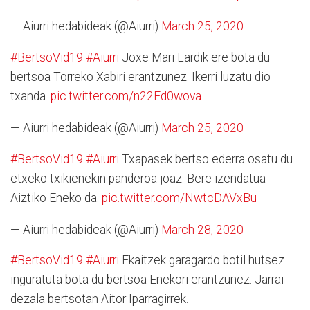
— Aiurri hedabideak (@Aiurri)
March 25, 2020
#BertsoVid19
#Aiurri
Joxe Mari Lardik ere bota du
bertsoa Torreko Xabiri erantzunez. Ikerri luzatu dio
txanda.
pic.twitter.com/n22Ed0wova
— Aiurri hedabideak (@Aiurri)
March 25, 2020
#BertsoVid19
#Aiurri
Txapasek bertso ederra osatu du
etxeko txikienekin panderoa joaz. Bere izendatua
Aiztiko Eneko da.
pic.twitter.com/NwtcDAVxBu
— Aiurri hedabideak (@Aiurri)
March 28, 2020
#BertsoVid19
#Aiurri
Ekaitzek garagardo botil hutsez
inguratuta bota du bertsoa Enekori erantzunez. Jarrai
dezala bertsotan Aitor Iparragirrek.