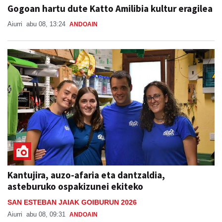
Gogoan hartu dute Katto Amilibia kultur eragilea
Aiurri
abu 08, 13:24
ANDOAIN
Kantujira, auzo-afaria eta dantzaldia,
asteburuko ospakizunei ekiteko
SAN ESTEBAN JAIAK GOIBURUN 2026
Aiurri
abu 08, 09:31
ANDOAIN