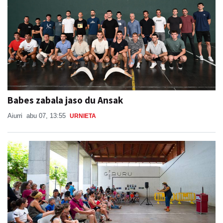
Babes zabala jaso du Ansak
Aiurri
abu 07, 13:55
URNIETA