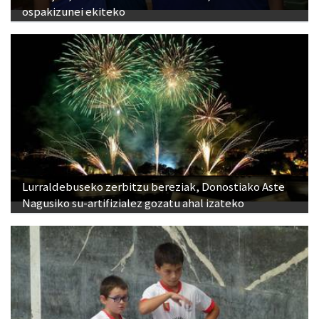
ospakizunei ekiteko
Lurraldebuseko zerbitzu bereziak, Donostiako Aste
Nagusiko su-artifizialez gozatu ahal izateko