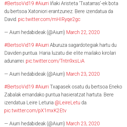
#BertsoVid19
#Aiurri
Iñaki Aristeta 'Txatarras'-ek bota
du bertsoa Xatoniori erantzunez. Bere izendatua da
David.
pic.twitter.com/mHIRyqe2gc
— Aiurri hedabideak (@Aiurri)
March 22, 2020
#BertsoVid19
#Aiurri
Aburuza sagardotegiak hartu du
Daviden puntua. Haria luzatu die elite mailako kirolari
adunarrei.
pic.twitter.com/Tntn9xsLiA
— Aiurri hedabideak (@Aiurri)
March 23, 2020
#BertsoVid19
#Aiurri
Txapasek osatu du bertsoa Eneko
Zabalak emandako puntua hasieratzat hartuta. Bere
izendatua Leire Leturia
@LeireLetu
da.
pic.twitter.com/pX1mxK2Etv
— Aiurri hedabideak (@Aiurri)
March 23, 2020