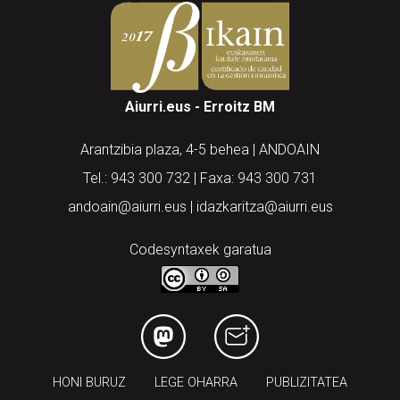
Aiurri.eus - Erroitz BM
Arantzibia plaza, 4-5 behea | ANDOAIN
Tel.: 943 300 732 | Faxa: 943 300 731
andoain@aiurri.eus | idazkaritza@aiurri.eus
Codesyntaxek garatua
HONI BURUZ
LEGE OHARRA
PUBLIZITATEA