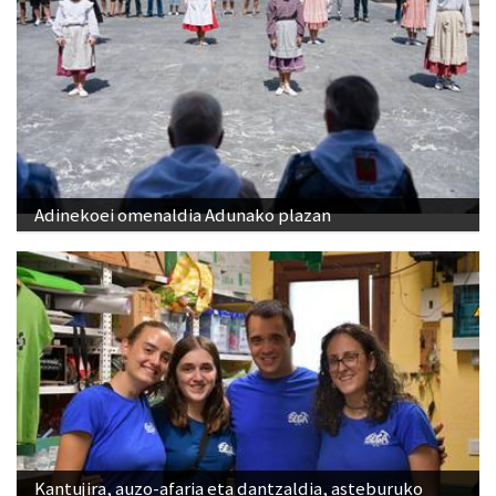
Adinekoei omenaldia Adunako plazan
Kantujira, auzo-afaria eta dantzaldia, asteburuko