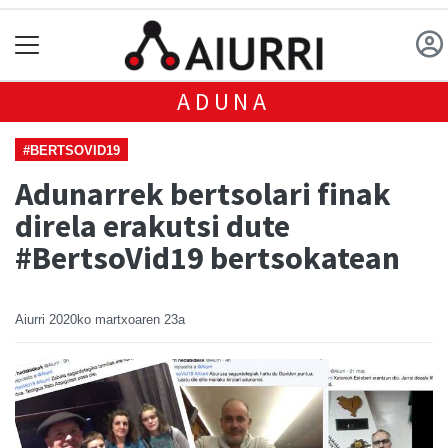
ADUNA
#BERTSOVID19
Adunarrek bertsolari finak
direla erakutsi dute
#BertsoVid19 bertsokatean
Aiurri
2020ko martxoaren 23a