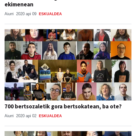
ekimenean
Aiurri
2020 api 09
ESKUALDEA
700 bertsozaletik gora bertsokatean, ba ote?
Aiurri
2020 api 02
ESKUALDEA