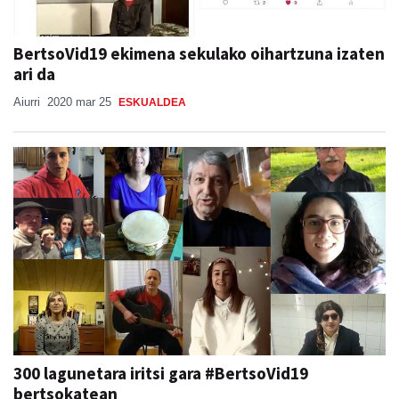
BertsoVid19 ekimena sekulako oihartzuna izaten
ari da
Aiurri
2020 mar 25
ESKUALDEA
300 lagunetara iritsi gara #BertsoVid19
bertsokatean