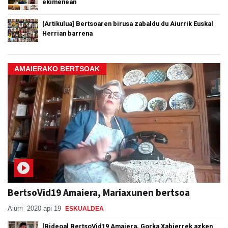
ekimenean
[Artikulua] Bertsoaren birusa zabaldu du Aiurrik Euskal
Herrian barrena
AMAIERAKO BERTSOAK
BertsoVid19 Amaiera, Mariaxunen bertsoa
Aiurri
2020 api 19
ESKUALDEA
[Bideoa] BertsoVid19 Amaiera, Gorka Xabierrek azken