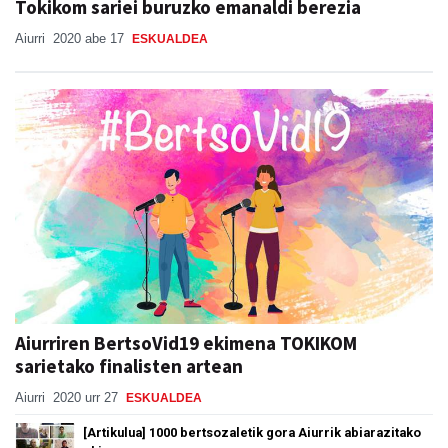
Tokikom sariei buruzko emanaldi berezia
Aiurri
2020 abe 17
ESKUALDEA
Aiurriren BertsoVid19 ekimena TOKIKOM
sarietako finalisten artean
Aiurri
2020 urr 27
ESKUALDEA
[Artikulua] 1000 bertsozaletik gora Aiurrik abiarazitako