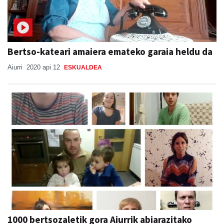
Bertso-kateari amaiera emateko garaia heldu da
Aiurri
2020 api 12
ESKUALDEA
1000 bertsozaletik gora Aiurrik abiarazitako