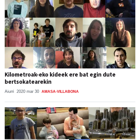
Kilometroak-eko kideek ere bat egin dute
bertsokatearekin
Aiurri
2020 mar 30
AMASA-VILLABONA