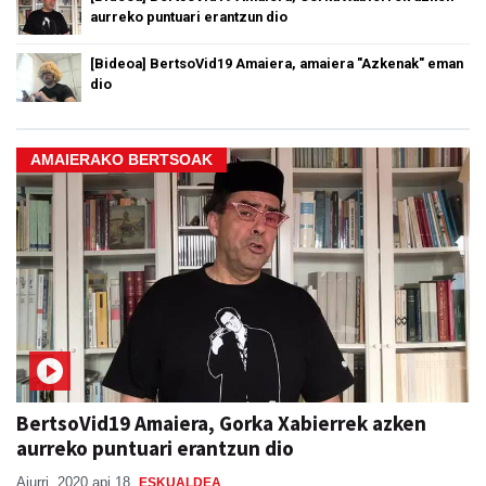
aurreko puntuari erantzun dio
[Bideoa] BertsoVid19 Amaiera, amaiera "Azkenak" eman
dio
AMAIERAKO BERTSOAK
BertsoVid19 Amaiera, Gorka Xabierrek azken
aurreko puntuari erantzun dio
Aiurri
2020 api 18
ESKUALDEA