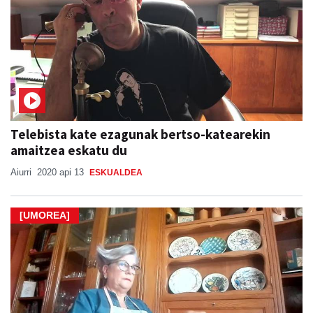
Telebista kate ezagunak bertso-katearekin
amaitzea eskatu du
Aiurri
2020 api 13
ESKUALDEA
[UMOREA]