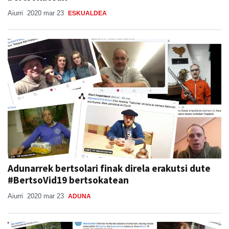
Aiurri
2020 mar 23
ESKUALDEA
Adunarrek bertsolari finak direla erakutsi dute
#BertsoVid19 bertsokatean
Aiurri
2020 mar 23
ADUNA