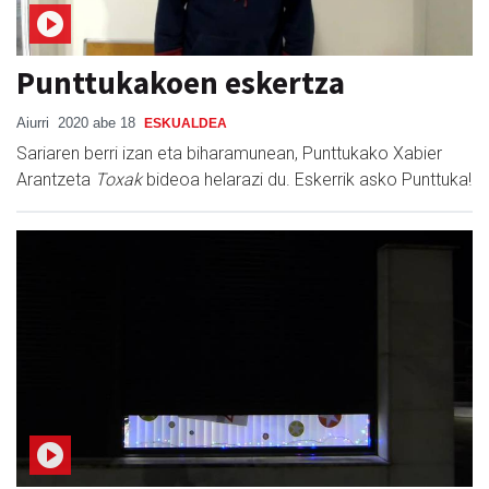
Punttukakoen eskertza
Aiurri
2020 abe 18
ESKUALDEA
Sariaren berri izan eta biharamunean, Punttukako Xabier
Arantzeta
Toxak
bideoa helarazi du. Eskerrik asko Punttuka!