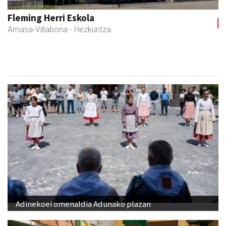
Fleming Herri Eskola
Amasa-Villabona
- Hezkuntza
Adinekoei omenaldia Adunako plazan