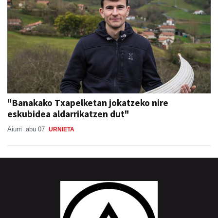
"Banakako Txapelketan jokatzeko nire
eskubidea aldarrikatzen dut"
Aiurri
abu 07
URNIETA