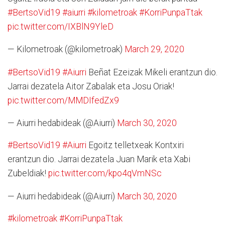
#BertsoVid19
#aiurri
#kilometroak
#KorriPunpaTtak
pic.twitter.com/IXBlN9YleD
— Kilometroak (@kilometroak)
March 29, 2020
#BertsoVid19
#Aiurri
Beñat Ezeizak Mikeli erantzun dio.
Jarrai dezatela Aitor Zabalak eta Josu Oriak!
pic.twitter.com/MMDIfedZx9
— Aiurri hedabideak (@Aiurri)
March 30, 2020
#BertsoVid19
#Aiurri
Egoitz telletxeak Kontxiri
erantzun dio. Jarrai dezatela Juan Marik eta Xabi
Zubeldiak!
pic.twitter.com/kpo4qVmNSc
— Aiurri hedabideak (@Aiurri)
March 30, 2020
#kilometroak
#KorriPunpaTtak