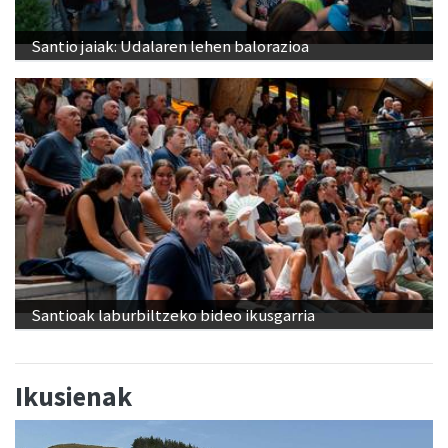
Santio jaiak: Udalaren lehen balorazioa
Santioak laburbiltzeko bideo ikusgarria
Ikusienak