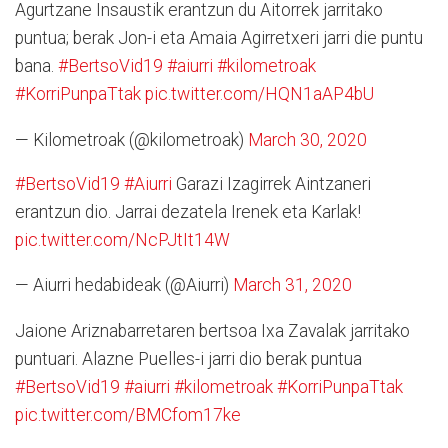
Agurtzane Insaustik erantzun du Aitorrek jarritako
puntua; berak Jon-i eta Amaia Agirretxeri jarri die puntu
bana.
#BertsoVid19
#aiurri
#kilometroak
#KorriPunpaTtak
pic.twitter.com/HQN1aAP4bU
— Kilometroak (@kilometroak)
March 30, 2020
#BertsoVid19
#Aiurri
Garazi Izagirrek Aintzaneri
erantzun dio. Jarrai dezatela Irenek eta Karlak!
pic.twitter.com/NcPJtIt14W
— Aiurri hedabideak (@Aiurri)
March 31, 2020
Jaione Ariznabarretaren bertsoa Ixa Zavalak jarritako
puntuari. Alazne Puelles-i jarri dio berak puntua
#BertsoVid19
#aiurri
#kilometroak
#KorriPunpaTtak
pic.twitter.com/BMCfom17ke