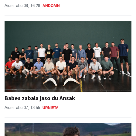
Aiurri
abu 08, 16:28
ANDOAIN
Babes zabala jaso du Ansak
Aiurri
abu 07, 13:55
URNIETA