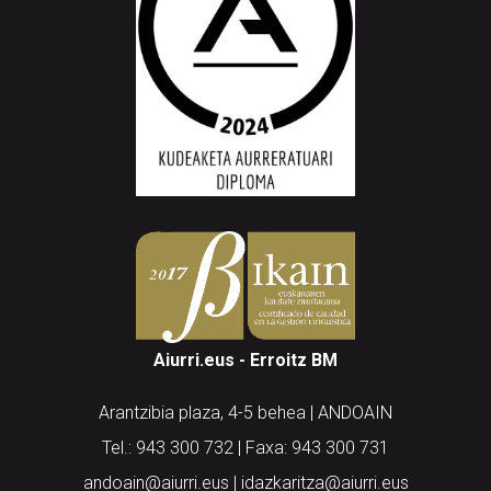
Aiurri.eus - Erroitz BM
Arantzibia plaza, 4-5 behea | ANDOAIN
Tel.: 943 300 732 | Faxa: 943 300 731
andoain@aiurri.eus | idazkaritza@aiurri.eus