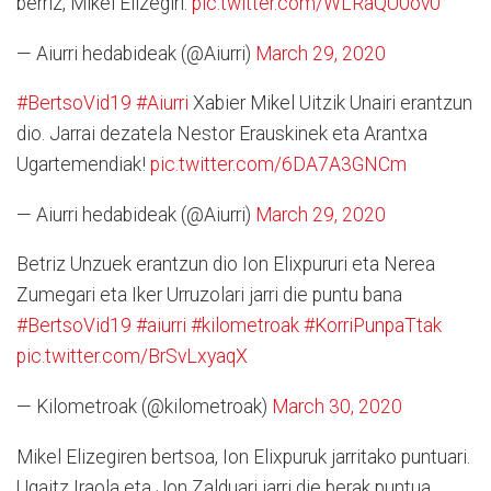
berriz, Mikel Elizegiri.
pic.twitter.com/WLRaQU0ov0
— Aiurri hedabideak (@Aiurri)
March 29, 2020
#BertsoVid19
#Aiurri
Xabier Mikel Uitzik Unairi erantzun
dio. Jarrai dezatela Nestor Erauskinek eta Arantxa
Ugartemendiak!
pic.twitter.com/6DA7A3GNCm
— Aiurri hedabideak (@Aiurri)
March 29, 2020
Betriz Unzuek erantzun dio Ion Elixpururi eta Nerea
Zumegari eta Iker Urruzolari jarri die puntu bana
#BertsoVid19
#aiurri
#kilometroak
#KorriPunpaTtak
pic.twitter.com/BrSvLxyaqX
— Kilometroak (@kilometroak)
March 30, 2020
Mikel Elizegiren bertsoa, Ion Elixpuruk jarritako puntuari.
Ugaitz Iraola eta Jon Zalduari jarri die berak puntua