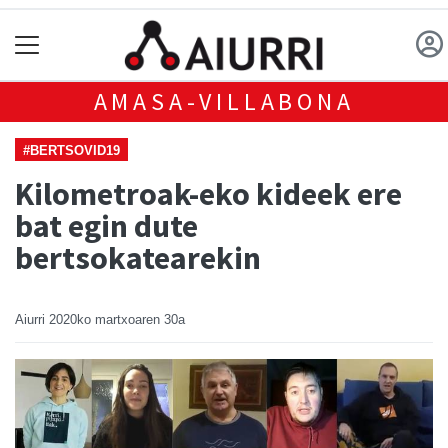
AMASA-VILLABONA
#BERTSOVID19
Kilometroak-eko kideek ere
bat egin dute
bertsokatearekin
Aiurri
2020ko martxoaren 30a