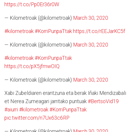
https://t.co/Pp0Er36r0W
— Kilometroak (@kilometroak)
March 30, 2020
#kilometroak
#KorriPunpaTtak
https://t.co/rEEJarKC5f
— Kilometroak (@kilometroak)
March 30, 2020
#kilometroak
#KorriPunpaTtak
https://t.co/pX5jfmwOIQ
— Kilometroak (@kilometroak)
March 30, 2020
Xabi Zubeldiaren erantzuna eta berak Iñaki Mendizabali
et Nerea Zumeagari jarritako puntuak
#BertsoVid19
#aiurri
#kilometroak
#KorriPunpaTtak
pic.twitter.com/n7Ux63c6RP
— Kilometroak (@kilometroak)
March 30, 2020