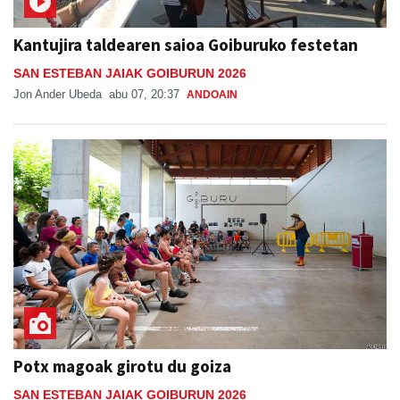
Kantujira taldearen saioa Goiburuko festetan
SAN ESTEBAN JAIAK GOIBURUN 2026
Jon Ander Ubeda
abu 07, 20:37
ANDOAIN
Potx magoak girotu du goiza
SAN ESTEBAN JAIAK GOIBURUN 2026