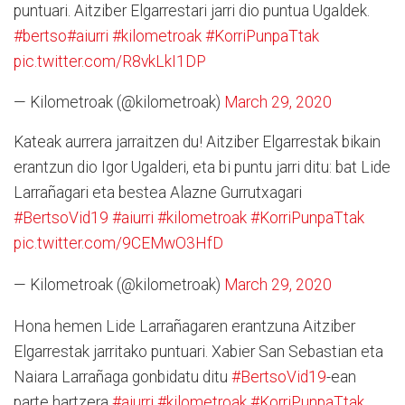
puntuari. Aitziber Elgarrestari jarri dio puntua Ugaldek.
#bertso
#aiurri
#kilometroak
#KorriPunpaTtak
pic.twitter.com/R8vkLkI1DP
— Kilometroak (@kilometroak)
March 29, 2020
Kateak aurrera jarraitzen du! Aitziber Elgarrestak bikain
erantzun dio Igor Ugalderi, eta bi puntu jarri ditu: bat Lide
Larrañagari eta bestea Alazne Gurrutxagari
#BertsoVid19
#aiurri
#kilometroak
#KorriPunpaTtak
pic.twitter.com/9CEMwO3HfD
— Kilometroak (@kilometroak)
March 29, 2020
Hona hemen Lide Larrañagaren erantzuna Aitziber
Elgarrestak jarritako puntuari. Xabier San Sebastian eta
Naiara Larrañaga gonbidatu ditu
#BertsoVid19
-ean
parte hartzera
#aiurri
#kilometroak
#KorriPunpaTtak