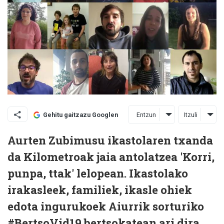
Entzun
Itzuli
Gehitu gaitzazu Googlen
Aurten Zubimusu ikastolaren txanda
da Kilometroak jaia antolatzea 'Korri,
punpa, ttak' lelopean. Ikastolako
irakasleek, familiek, ikasle ohiek
edota ingurukoek Aiurrik sorturiko
#BertsoVid19 bertsokatean ari dira