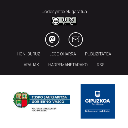
Codesyntaxek garatua
HONI BURUZ
LEGE OHARRA
PUBLIZITATEA
ARAUAK
HARREMANETARAKO
RSS