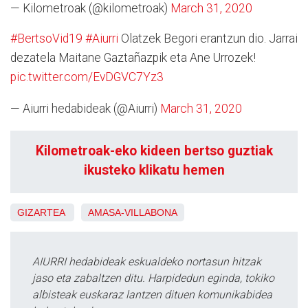
— Kilometroak (@kilometroak)
March 31, 2020
#BertsoVid19
#Aiurri
Olatzek Begori erantzun dio. Jarrai
dezatela Maitane Gaztañazpik eta Ane Urrozek!
pic.twitter.com/EvDGVC7Yz3
— Aiurri hedabideak (@Aiurri)
March 31, 2020
Kilometroak-eko kideen bertso guztiak
ikusteko klikatu hemen
GIZARTEA
AMASA-VILLABONA
AIURRI hedabideak eskualdeko nortasun hitzak
jaso eta zabaltzen ditu. Harpidedun eginda, tokiko
albisteak euskaraz lantzen dituen komunikabidea