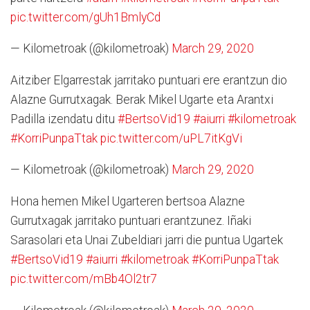
pic.twitter.com/gUh1BmlyCd
— Kilometroak (@kilometroak)
March 29, 2020
Aitziber Elgarrestak jarritako puntuari ere erantzun dio
Alazne Gurrutxagak. Berak Mikel Ugarte eta Arantxi
Padilla izendatu ditu
#BertsoVid19
#aiurri
#kilometroak
#KorriPunpaTtak
pic.twitter.com/uPL7itKgVi
— Kilometroak (@kilometroak)
March 29, 2020
Hona hemen Mikel Ugarteren bertsoa Alazne
Gurrutxagak jarritako puntuari erantzunez. Iñaki
Sarasolari eta Unai Zubeldiari jarri die puntua Ugartek
#BertsoVid19
#aiurri
#kilometroak
#KorriPunpaTtak
pic.twitter.com/mBb4Ol2tr7