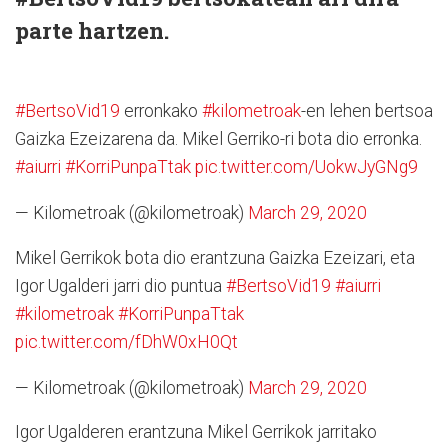
parte hartzen.
#BertsoVid19
erronkako
#kilometroak
-en lehen bertsoa
Gaizka Ezeizarena da. Mikel Gerriko-ri bota dio erronka.
#aiurri
#KorriPunpaTtak
pic.twitter.com/UokwJyGNg9
— Kilometroak (@kilometroak)
March 29, 2020
Mikel Gerrikok bota dio erantzuna Gaizka Ezeizari, eta
Igor Ugalderi jarri dio puntua
#BertsoVid19
#aiurri
#kilometroak
#KorriPunpaTtak
pic.twitter.com/fDhW0xH0Qt
— Kilometroak (@kilometroak)
March 29, 2020
Igor Ugalderen erantzuna Mikel Gerrikok jarritako