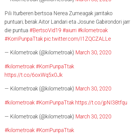
Pili Iturberen bertsoa Nerea Zumeagak jarritako
puntuari; berak Aitor Landari eta Josune Gabirondori jarr
die puntua
#BertsoVid19
#aiurri
#kilometroak
#KorriPunpaTtak
pic.twitter.com/I1ZQCZALLe
— Kilometroak (@kilometroak)
March 30, 2020
#kilometroak
#KorriPunpaTtak
https://t.co/6oxWq5x0Jk
— Kilometroak (@kilometroak)
March 30, 2020
#kilometroak
#KorriPunpaTtak
https://t.co/jpNI38tfqu
— Kilometroak (@kilometroak)
March 30, 2020
#kilometroak
#KorriPunpaTtak