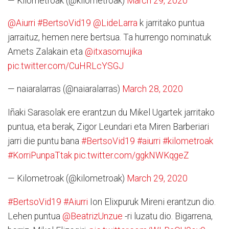
— Kilometroak (@kilometroak)
March 29, 2020
@Aiurri
#BertsoVid19
@LideLarra
k jarritako puntua
jarraituz, hemen nere bertsua. Ta hurrengo nominatuk
Amets Zalakain eta
@itxasomujika
pic.twitter.com/CuHRLcYSGJ
— naiaralarras (@naiaralarras)
March 28, 2020
Iñaki Sarasolak ere erantzun du Mikel Ugartek jarritako
puntua, eta berak, Zigor Leundari eta Miren Barberiari
jarri die puntu bana
#BertsoVid19
#aiurri
#kilometroak
#KorriPunpaTtak
pic.twitter.com/ggkNWKqgeZ
— Kilometroak (@kilometroak)
March 29, 2020
#BertsoVid19
#Aiurri
Ion Elixpuruk Mireni erantzun dio.
Lehen puntua
@BeatrizUnzue
-ri luzatu dio. Bigarrena,