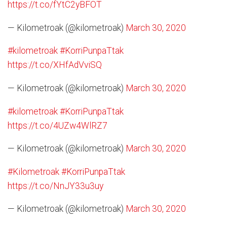
https://t.co/fYtC2yBFOT
— Kilometroak (@kilometroak)
March 30, 2020
#kilometroak
#KorriPunpaTtak
https://t.co/XHfAdVviSQ
— Kilometroak (@kilometroak)
March 30, 2020
#kilometroak
#KorriPunpaTtak
https://t.co/4UZw4WlRZ7
— Kilometroak (@kilometroak)
March 30, 2020
#Kilometroak
#KorriPunpaTtak
https://t.co/NnJY33u3uy
— Kilometroak (@kilometroak)
March 30, 2020