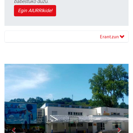
babestuko duzu.
Egin AIURRIkide!
Erantzun
Previous
Next