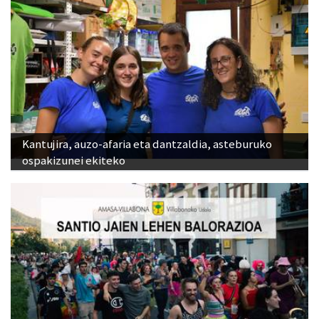
Kantujira, auzo-afaria eta dantzaldia, asteburuko
ospakizunei ekiteko